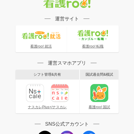
運営サイト
看護roo! 就活
看護roo! 転職
運営スマホアプリ
シフト管理&共有
国試過去問&模試
ナスカレPlus+/ナスカレ
看護roo! 国試
SNS公式アカウント