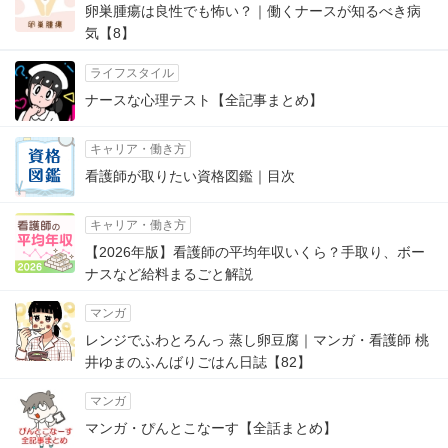
卵巣腫瘍は良性でも怖い？｜働くナースが知るべき病
気【8】
ライフスタイル
ナースな心理テスト【全記事まとめ】
キャリア・働き方
看護師が取りたい資格図鑑｜目次
キャリア・働き方
【2026年版】看護師の平均年収いくら？手取り、ボー
ナスなど給料まるごと解説
マンガ
レンジでふわとろんっ 蒸し卵豆腐｜マンガ・看護師 桃
井ゆまのふんばりごはん日誌【82】
マンガ
マンガ・ぴんとこなーす【全話まとめ】