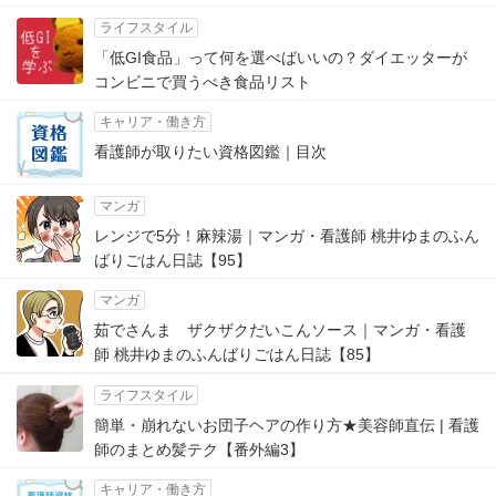
ライフスタイル
「低GI食品」って何を選べばいいの？ダイエッターが
コンビニで買うべき食品リスト
キャリア・働き方
看護師が取りたい資格図鑑｜目次
マンガ
レンジで5分！麻辣湯｜マンガ・看護師 桃井ゆまのふん
ばりごはん日誌【95】
マンガ
茹でさんま ザクザクだいこんソース｜マンガ・看護
師 桃井ゆまのふんばりごはん日誌【85】
ライフスタイル
簡単・崩れないお団子ヘアの作り方★美容師直伝 | 看護
師のまとめ髪テク【番外編3】
キャリア・働き方