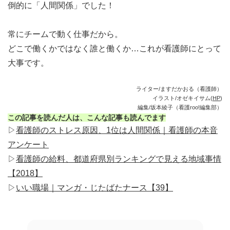
倒的に「人間関係」でした！
常にチームで動く仕事だから。
どこで働くかではなく誰と働くか…これが看護師にとって
大事です。
ライター/ますだかおる（看護師）
イラスト/オゼキイサム(
HP
)
編集/坂本綾子（看護roo!編集部）
この記事を読んだ人は、こんな記事も読んでます
▷
看護師のストレス原因、1位は人間関係｜看護師の本音
アンケート
▷
看護師の給料、都道府県別ランキングで見える地域事情
【2018】
▷
いい職場｜マンガ・じたばたナース【39】