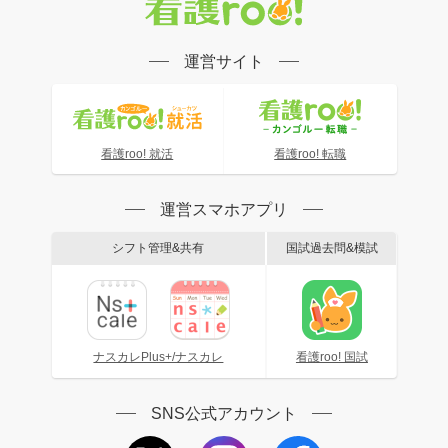
運営サイト
看護roo! 就活
看護roo! 転職
運営スマホアプリ
シフト管理&共有
国試過去問&模試
ナスカレPlus+/ナスカレ
看護roo! 国試
SNS公式アカウント