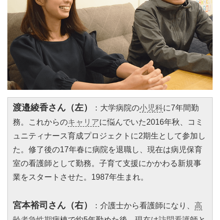
渡邉綾香さん（左）
：大学病院の
小児科
に7年間勤
務。これからの
キャリア
に悩んでいた2016年秋、コミ
ュニティナース育成プロジェクトに2期生として参加し
た。修了後の17年春に病院を退職し、現在は病児保育
室の看護師として勤務。子育て支援にかかわる新規事
業をスタートさせた。1987年生まれ。
宮本裕司さん（右）
：介護士から看護師になり、
高
齢者
急性期
病棟で約5年勤めた後、現在は
訪問看護
師と