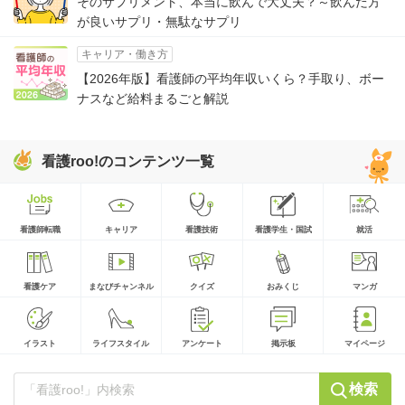
そのサプリメント、本当に飲んで大丈夫？～飲んだ方
が良いサプリ・無駄なサプリ
キャリア・働き方
【2026年版】看護師の平均年収いくら？手取り、ボー
ナスなど給料まるごと解説
看護roo!のコンテンツ一覧
看護師転職
キャリア
看護技術
看護学生・国試
就活
看護ケア
まなびチャンネル
クイズ
おみくじ
マンガ
イラスト
ライフスタイル
アンケート
掲示板
マイページ
検索