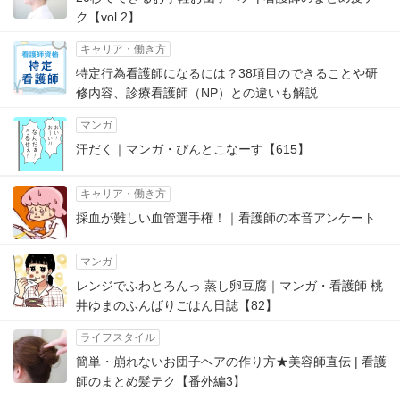
ク【vol.2】
キャリア・働き方
特定行為看護師になるには？38項目のできることや研
修内容、診療看護師（NP）との違いも解説
マンガ
汗だく｜マンガ・ぴんとこなーす【615】
キャリア・働き方
採血が難しい血管選手権！｜看護師の本音アンケート
マンガ
レンジでふわとろんっ 蒸し卵豆腐｜マンガ・看護師 桃
井ゆまのふんばりごはん日誌【82】
ライフスタイル
簡単・崩れないお団子ヘアの作り方★美容師直伝 | 看護
師のまとめ髪テク【番外編3】