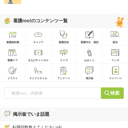
看護roo!のコンテンツ一覧
看護師転職
キャリア
看護技術
看護学生・国試
就活
看護ケア
まなびチャンネル
クイズ
おみくじ
マンガ
イラスト
ライフスタイル
アンケート
掲示板
マイページ
検索
掲示板でいま話題
転職回数教えてください(4)