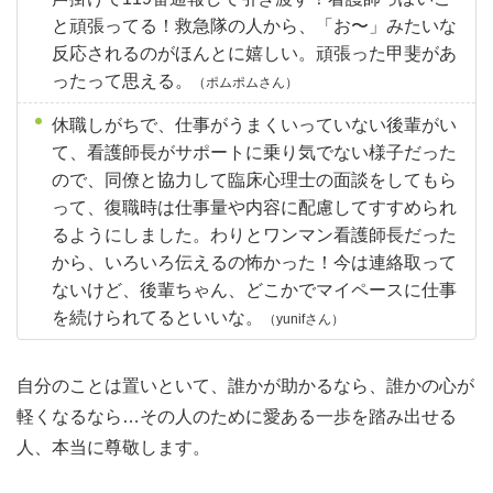
と頑張ってる！救急隊の人から、「お〜」みたいな
反応されるのがほんとに嬉しい。頑張った甲斐があ
ったって思える。
（ポムポムさん）
休職しがちで、仕事がうまくいっていない後輩がい
て、看護師長がサポートに乗り気でない様子だった
ので、同僚と協力して臨床心理士の面談をしてもら
って、復職時は仕事量や内容に配慮してすすめられ
るようにしました。わりとワンマン看護師長だった
から、いろいろ伝えるの怖かった！今は連絡取って
ないけど、後輩ちゃん、どこかでマイペースに仕事
を続けられてるといいな。
（yunifさん）
自分のことは置いといて、誰かが助かるなら、誰かの心が
軽くなるなら…その人のために愛ある一歩を踏み出せる
人、本当に尊敬します。