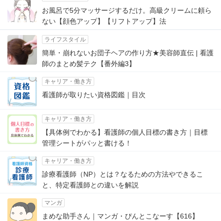
お風呂で5分マッサージするだけ。高級クリームに頼ら
ない【顔色アップ】【リフトアップ】法
ライフスタイル
簡単・崩れないお団子ヘアの作り方★美容師直伝 | 看護
師のまとめ髪テク【番外編3】
キャリア・働き方
看護師が取りたい資格図鑑｜目次
キャリア・働き方
【具体例でわかる】看護師の個人目標の書き方｜目標
管理シートがパッと書ける！
キャリア・働き方
診療看護師（NP）とは？なるための方法やできるこ
と、特定看護師との違いを解説
マンガ
まめな助手さん｜マンガ・ぴんとこなーす【616】