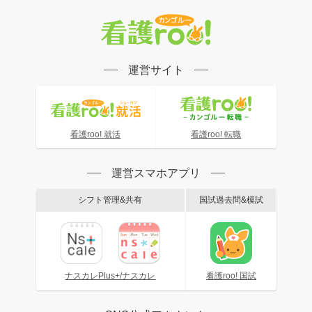
運営サイト
看護roo! 就活
看護roo! 転職
運営スマホアプリ
シフト管理&共有
国試過去問&模試
ナスカレPlus+/ナスカレ
看護roo! 国試