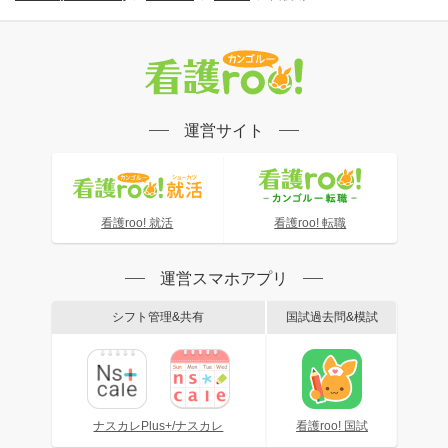
運営サイト
看護roo! 就活
看護roo! 転職
運営スマホアプリ
シフト管理&共有
国試過去問&模試
ナスカレPlus+/ナスカレ
看護roo! 国試