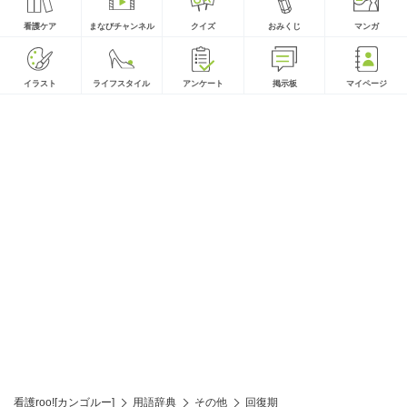
看護ケア
まなびチャンネル
クイズ
おみくじ
マンガ
イラスト
ライフスタイル
アンケート
掲示板
マイページ
看護roo![カンゴルー]
用語辞典
その他
回復期