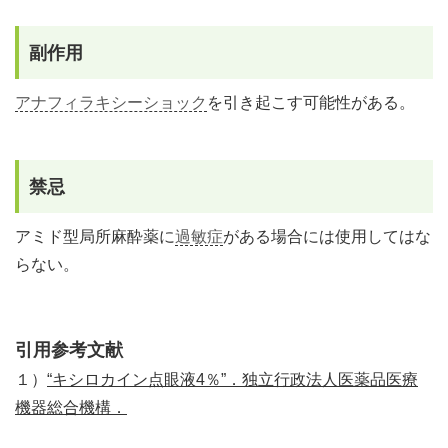
副作用
アナフィラキシーショック
を引き起こす可能性がある。
禁忌
アミド型局所麻酔薬に
過敏症
がある場合には使用してはな
らない。
引用参考文献
１）
“キシロカイン点眼液4％”．独立行政法人医薬品医療
機器総合機構．