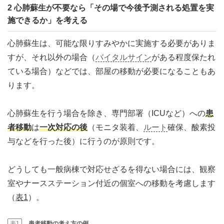
2 心肺蘇生が不要なら「その場で今後予測される処置を実
施できるか」を考える
心肺蘇生は、可能な限りすみやかに実施する必要がありま
すが、それ以外の場合（
バイタルサイン
がある程度保たれ
ている場合）などでは、部屋の移動が必要になることもあ
ります。
心肺蘇生を行う場合を除き、専門部署（ICUなど）への
患
者移動
は
一次対応の後
（モニタ装着、
ルート
確保、酸素投
与などを行った後）に行うのが原則です。
どうしても一般病棟で対応せざるを得ない場合には、観察
室やナースステーション付近の個室への移動を考慮します
（
表1
）。
表1
患者移動の考え方の例