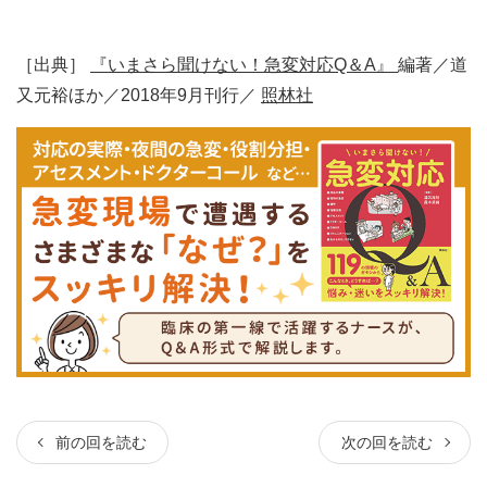
［出典］
『いまさら聞けない！急変対応Q＆A』
編著／道
又元裕ほか／2018年9月刊行／
照林社
前の回を読む
次の回を読む