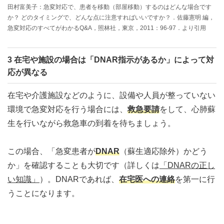
田村富美子：急変対応で、患者を移動（部屋移動）するのはどんな場合です
か？ どのタイミングで、どんな点に注意すればいいですか？．佐藤憲明 編，
急変対応のすべてがわかるQ&A，照林社，東京，2011：96-97．より引用
3 在宅や施設の場合は「DNAR指示があるか」によって対
応が異なる
在宅や介護施設などのように、設備や人員が整っていない
環境で急変対応を行う場合には、
救急要請
をして、心肺蘇
生を行いながら救急車の到着を待ちましょう。
この場合、「急変患者が
DNAR
（蘇生適応除外）かどう
か」を確認することも大切です（詳しくは
「DNARの正し
い知識」
）。DNARであれば、
在宅医への連絡
を第一に行
うことになります。