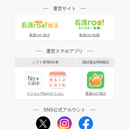
運営サイト
看護roo! 就活
看護roo! 転職
運営スマホアプリ
シフト管理&共有
国試過去問&模試
ナスカレPlus+/ナスカレ
看護roo! 国試
SNS公式アカウント