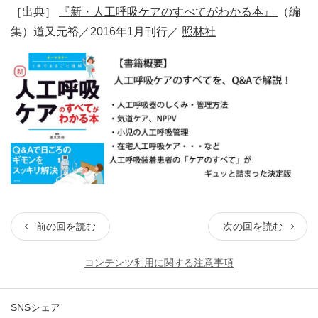
［出典］
『新・人工呼吸ケアのすべてがわかる本』
（編
集）道又元裕／2016年1月刊行／
照林社
前の回を読む
次の回を読む
コンテンツ利用に関する注意事項
SNSシェア