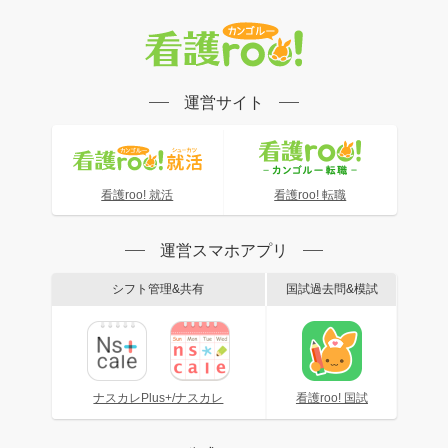
運営サイト
看護roo! 就活
看護roo! 転職
運営スマホアプリ
シフト管理&共有
国試過去問&模試
ナスカレPlus+/ナスカレ
看護roo! 国試