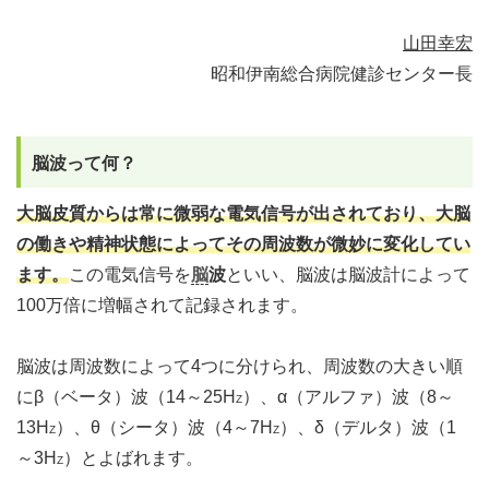
山田幸宏
昭和伊南総合病院健診センター長
脳波って何？
大脳皮質からは常に微弱な電気信号が出されており、大脳
の働きや精神状態によってその周波数が微妙に変化してい
ます。
この電気信号を
脳
波
といい、脳波は脳波計によって
100万倍に増幅されて記録されます。
脳波は周波数によって4つに分けられ、周波数の大きい順
にβ（ベータ）波（14～25H
）、α（アルファ）波（8～
Z
13H
）、θ（シータ）波（4～7H
）、δ（デルタ）波（1
Z
Z
～3H
）とよばれます。
Z