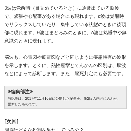
β波は覚醒時（目覚めているとき）に通常出ている脳波
で、緊張や心配事がある場合にも現れます。α波は覚醒時
でリラックスしていたり、集中している状態のときに後頭
部に現れます。θ波はまどろみのときに、δ波は熟睡中や無
意識のときに現れます。
脳波も、
心電図
や筋電図などと同じように疾患特有の波形
を示します。とくに、熱性痙攣と
てんかん
の区別は、脳波
などによって診断します。また、脳死判定にも必要です。
※編集部注※
当記事は、2017年11月10日に公開した記事を、第2版の内容に合わせ、
更新したものです。
[次回]
間脳はどんな役割を果たしているの？