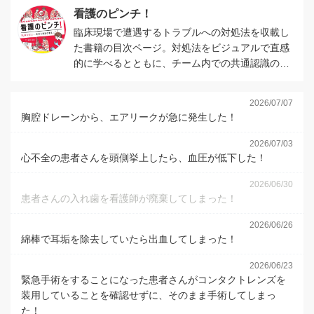
看護のピンチ！
臨床現場で遭遇するトラブルへの対処法を収載し
た書籍の目次ページ。対処法をビジュアルで直感
的に学べるとともに、チーム内での共通認識の形
成や看護の質を底上げするマニュアル作成にも活
用できます。
2026/07/07
胸腔ドレーンから、エアリークが急に発生した！
2026/07/03
心不全の患者さんを頭側挙上したら、血圧が低下した！
2026/06/30
患者さんの入れ歯を看護師が廃棄してしまった！
2026/06/26
綿棒で耳垢を除去していたら出血してしまった！
2026/06/23
緊急手術をすることになった患者さんがコンタクトレンズを
装用していることを確認せずに、そのまま手術してしまっ
た！