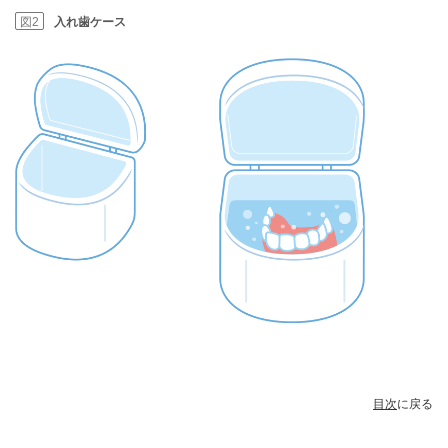
図2
入れ歯ケース
目次
に戻る