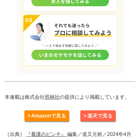
本連載は株式会社
照林社
の提供により掲載しています。
> Amazonで見る
> 楽天で見る
［出典］
『看護のピンチ』
編集／道又元裕／2024年4月