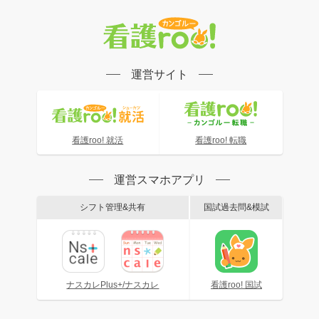
運営サイト
看護roo! 就活
看護roo! 転職
運営スマホアプリ
シフト管理&共有
国試過去問&模試
ナスカレPlus+/ナスカレ
看護roo! 国試