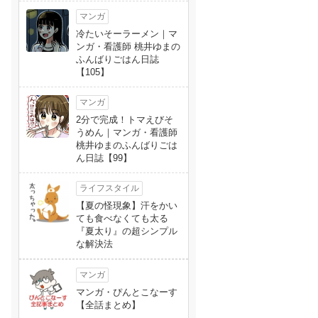
マンガ
冷たいそーラーメン｜マ
ンガ・看護師 桃井ゆまの
ふんばりごはん日誌
【105】
マンガ
2分で完成！トマえびそ
うめん｜マンガ・看護師
桃井ゆまのふんばりごは
ん日誌【99】
ライフスタイル
【夏の怪現象】汗をかい
ても食べなくても太る
『夏太り』の超シンプル
な解決法
マンガ
マンガ・ぴんとこなーす
【全話まとめ】