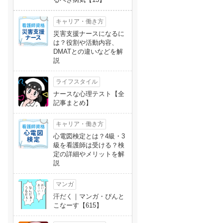
キャリア・働き方
災害支援ナースになるに
は？役割や活動内容、
DMATとの違いなどを解
説
ライフスタイル
ナースな心理テスト【全
記事まとめ】
キャリア・働き方
心電図検定とは？4級・3
級を看護師は受ける？検
定の詳細やメリットを解
説
マンガ
汗だく｜マンガ・ぴんと
こなーす【615】