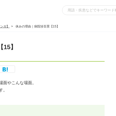
マンガ】
休みの理由｜病院珍百景【15】
15】
場面やこんな場面。
す。