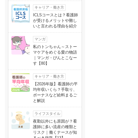
キャリア・働き方
ICLSコースとは？看護師
が受けるメリットや難し
いと言われる理由を紹介
マンガ
私のトンちゃん～ストー
マケアをめぐる愛の物語
｜マンガ・ぴんとこなー
す【80】
キャリア・働き方
【2026年版】看護師の平
均年収いくら？手取り、
ボーナスなど給料まるご
と解説
ライフスタイル
夜勤以外にも原因が？看
護師に多い流産の種類と
リスク｜働くナースが知
るべき病気【13】