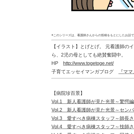
※このシリーズは、看護師さんからの投稿をもとにしたお話
【イラスト】とげとげ。 元看護師の
ら、2児の母としても絶賛奮闘中。
HP
http://www.togetoge.net/
子育てエッセイマンガブログ
『ママ
【病院珍百景】
Vol.1 新人看護師が見た光景～驚愕編
Vol.2 新人看護師が見た光景～セン
Vol.3 愛すべき病棟スタッフ～師長
Vol.4 愛すべき病棟スタッフ～技師