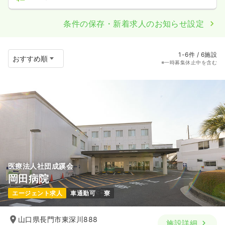
条件の保存・新着求人のお知らせ設定
1-6件 / 6施設
※一時募集休止中を含む
医療法人社団成蹊会
岡田病院
エージェント求人
車通勤可
寮
山口県長門市東深川888
施設詳細