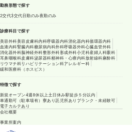
勤務形態で探す
2交代
3交代
日勤のみ
夜勤のみ
診療科目で探す
美容外科
美容皮膚科
内科
呼吸器内科
消化器内科
循環器内科
血液内科
腎臓内科
糖尿病内科
外科
呼吸器外科
心臓血管外科
消化器外科
脳神経外科
整形外科
形成外科
小児科
産婦人科
眼科
耳鼻咽喉科
皮膚科
泌尿器科
精神科・心療内科
放射線科
麻酔科
リウマチ科
リハビリテーション科
アレルギー科
緩和医療科（ホスピス）
特徴で探す
新規オープン
4週8休以上
土日休み
駅徒歩５分以内
車通勤可（駐車場有）
寮あり
託児所あり
ブランク・未経験可
電子カルテあり
会社概要
事業所案内