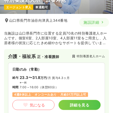
特別養護老人ホーム養寿苑
日勤のみ（パート）
エージェント求人
車通勤可
1,362
給与
時給
円
時間
8:00～17:00
山口県長門市油谷向津具上344番地
施設詳細
日曜休み
時給1,300円以上可
当施設は山口県長門市に位置する定員70名の特別養護老人ホー
気になる
詳細を見る
ムです。個室6室、2人部屋10室、4人部屋11室をご用意し、入
居者様の状況に応じたきめ細やかなサポートを提供していま
す。
その他
一般病院
正看護師
介護・福祉系
特別養護老人ホーム
正・准看護師
日勤のみ（常勤）
日勤のみ（常勤）
23.6〜24.1
給与
万円
/月
賞与4ヶ月
23.3〜31.8
給与
万円
/月
賞与4.3ヶ月
※一例
※一例
時間
8:00～17:00
（休憩60分）
時間
7:00～16:00
（休憩60分）
日祝休み
年間休日121日
4週8休以上
ブランク可
4週8休以上
オンコールあり
月給31万円以上可
新卒可
第二新卒可
月給24万円以上可
気になる
詳細を見る
気になる
詳細を見る