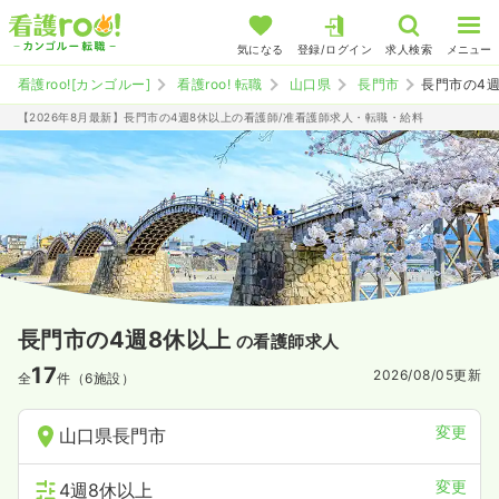
気になる
登録/ログイン
求人検索
メニュー
看護roo![カンゴルー]
看護roo! 転職
山口県
長門市
長門市の4
【2026年8月最新】長門市の4週8休以上の看護師/准看護師求人・転職・給料
長門市の4週8休以上
の看護師求人
17
2026/08/05
更新
全
件（6施設）
変更
山口県長門市
変更
4週8休以上