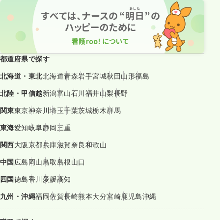
都道府県で探す
北海道・東北
北海道
青森
岩手
宮城
秋田
山形
福島
北陸・甲信越
新潟
富山
石川
福井
山梨
長野
関東
東京
神奈川
埼玉
千葉
茨城
栃木
群馬
東海
愛知
岐阜
静岡
三重
関西
大阪
京都
兵庫
滋賀
奈良
和歌山
中国
広島
岡山
鳥取
島根
山口
四国
徳島
香川
愛媛
高知
九州・沖縄
福岡
佐賀
長崎
熊本
大分
宮崎
鹿児島
沖縄