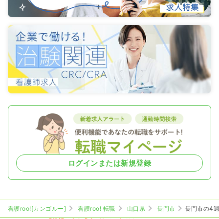
ログインまたは新規登録
看護roo![カンゴルー]
看護roo! 転職
山口県
長門市
長門市の4