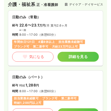
4週8休以上
月給22万円以上可
介護・福祉系
デイケア・デイサービス
正・准看護師
気になる
詳細を見る
日勤のみ（常勤）
22.6〜23.1
給与
万円
/月
賞与2.6ヶ月
※一例
時間
8:00～17:00
（休憩60分）
年間休日121日
4週8休以上
担当業務未経験可
ブランク可
第二新卒可
月給23万円以上可
気になる
詳細を見る
日勤のみ（パート）
1,288
給与
時給
円
時間
8:00～17:00
（休憩60分）
担当業務未経験可
ブランク可
第二新卒可
時給1,200円以上可