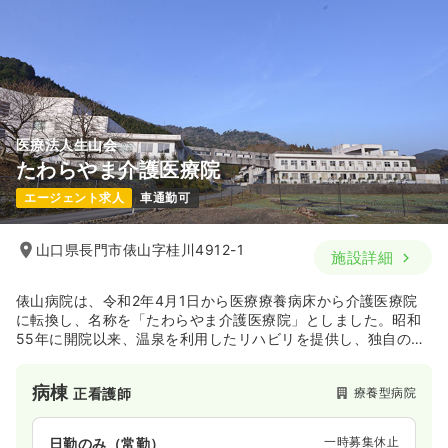
医療法人生山会
たわらやま介護医療院
エージェント求人
車通勤可
山口県長門市俵山字桂川4912-1
施設詳細
俵山病院は、令和2年4月1日から医療療養病床から介護医療院
に転換し、名称を「たわらやま介護医療院」としました。昭和
55年に開院以来、温泉を利用したリハビリを提供し、独自の源
泉「かつらの湯」や温水プールを活用した機能訓練を行ってき
ましたが、国の病床再編に伴い医療措置の必要性が低い患者を
病棟
療養型病院
正看護師
介護施設に移行する方針に沿って、外来部分は無床診療所「た
わらやま診療所」として運営されます。
一時募集休止
日勤のみ（常勤）