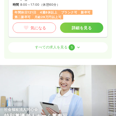
時間
8:00～17:00
（休憩60分）
年間休日121日
4週8休以上
ブランク可
新卒可
第二新卒可
月給29万円以上可
気になる
詳細を見る
外来
一般病院
正・准看護師
すべての求人を見る
5
日勤のみ（常勤）
23.6〜24.1
給与
万円
/月
賞与2.5ヶ月
※一例
時間
8:00～17:00
日曜休み
年間休日121日
4週8休以上
月給24万円以上可
気になる
詳細を見る
社会福祉法人同心会