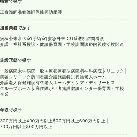
職種で探す
正看護師
准看護師
保健師
助産師
担当業務で探す
病棟
外来
オペ室(手術室)
救急外来
ICU系
透析
訪問看護
介護・福祉系
検診・健診
保育園・学校
訪問診療
内視鏡
治験関連
施設形態で探す
一般病院
大学病院
一般＋療養
療養型病院
精神科病院
クリニック
美容クリニック
訪問看護
介護施設
特別養護老人ホーム
介護老人保健施設
有料老人ホーム
デイケア・デイサービス
グループホーム
サ高住
障がい者施設
健診センター
保育園・学校
企業
年収で探す
300万円以上
400万円以上
500万円以上
600万円以上
700万円以上
800万円以上