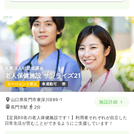
透析
一般病院
正・准看護師
一時募集休止
日勤のみ（常勤）
22.5
給与
万円〜
/月
賞与2回
※一例
時間
8:00～17:00
4週8休以上
月給22万円以上可
医療法人社団成蹊会
気になる
詳細を見る
老人保健施設 サンライズ21
エージェント求人
車通勤可
寮
オペ室(手術室)
一般病院
正・准看護師
山口県長門市東深川889-1
施設詳細
一時募集休止
日勤のみ（常勤）
長門市駅
2分
22.5
給与
万円〜
/月
【定員80名の老人保健施設です！】利用者それぞれが自立した
日常生活が営むことができるようにご支援しています！
※一例
時間
8:00～17:00