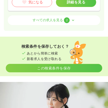
気になる
詳細を見る
介護・福祉系
介護老人保健施設
正・准看護師
すべての求人を見る
2
2交代（常勤）
26.4〜26.9
給与
万円
/月
賞与4ヶ月
※一例
検索条件を保存しておく？
時間
8:00～17:00
（休憩60分）
あとから簡単に検索
年間休日121日
4週8休以上
担当業務未経験可
新着求人を受け取れる
ブランク可
第二新卒可
月給26万円以上可
この検索条件を保存
気になる
詳細を見る
日勤のみ（パート）
1,228〜1,288
給与
時給
円
時間
8:00～17:00
（休憩60分）