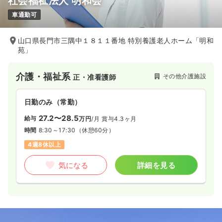
社会福祉法人 明和会
車通勤可
山口県長門市三隅中１８１１番地 特別養護老人ホーム「明和
苑」
介護・福祉系
その他介護施設
正・准看護師
日勤のみ（常勤）
27.2〜28.5
給与
万円
/月
賞与4.3ヶ月
時間
8:30～17:30
（休憩60分）
4週8休以上
気になる
詳細を見る