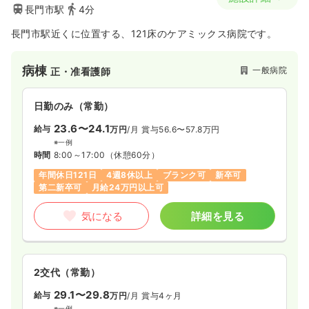
長門市駅
4分
長門市駅近くに位置する、121床のケアミックス病院です。
病棟
一般病院
正・准看護師
日勤のみ（常勤）
23.6〜24.1
給与
万円
/月
賞与56.6〜57.8万円
※一例
時間
8:00～17:00
（休憩60分）
年間休日121日
4週8休以上
ブランク可
新卒可
第二新卒可
月給24万円以上可
気になる
詳細を見る
2交代（常勤）
29.1〜29.8
給与
万円
/月
賞与4ヶ月
※一例