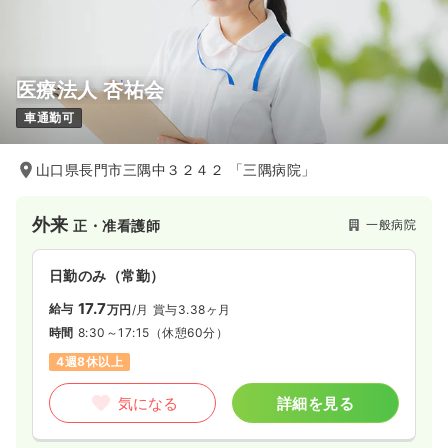
担当業務未経験可
ブランク可
第二新卒可
時給1,200円以上可
気になる
詳細を見る
医療法人 杏祐会
車通勤可
山口県長門市三隅中３２４２ 「三隅病院」
外来
一般病院
正・准看護師
日勤のみ（常勤）
17.7
給与
万円
/月
賞与3.38ヶ月
時間
8:30～17:15
（休憩60分）
4週8休以上
気になる
詳細を見る