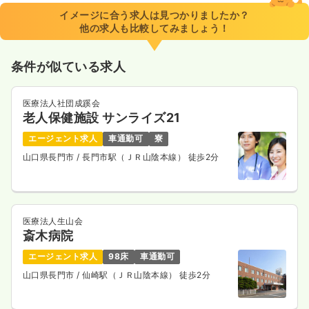
※一例
イメージに合う求人は見つかりましたか？
時間
8:00～17:00
他の求人も比較してみましょう！
日曜休み
年間休日121日
4週8休以上
月給24万円以上可
条件が似ている求人
気になる
詳細を見る
医療法人社団成蹊会
老人保健施設 サンライズ21
日勤のみ（パート）
エージェント求人
車通勤可
寮
1,362
給与
時給
円
山口県長門市
/ 長門市駅（ＪＲ山陰本線） 徒歩2分
時間
8:00～17:00
日曜休み
時給1,300円以上可
気になる
詳細を見る
医療法人生山会
斎木病院
エージェント求人
98床
車通勤可
内視鏡
山口県長門市
/ 仙崎駅（ＪＲ山陰本線） 徒歩2分
一般病院
正・准看護師