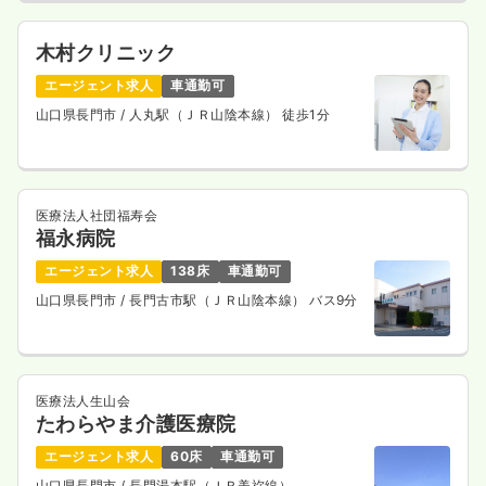
日勤のみ（パート）
1,362
給与
時給
円
木村クリニック
時間
8:00～12:30
エージェント求人
車通勤可
土日祝休み
時給1,300円以上可
山口県長門市
/ 人丸駅（ＪＲ山陰本線） 徒歩1分
気になる
詳細を見る
医療法人社団福寿会
福永病院
その他
一般病院
正看護師
エージェント求人
138床
車通勤可
日勤のみ（常勤）
山口県長門市
/ 長門古市駅（ＪＲ山陰本線） バス9分
23.6〜24.1
給与
万円
/月
賞与4ヶ月
※一例
時間
8:00～17:00
（休憩60分）
医療法人生山会
日祝休み
年間休日121日
4週8休以上
ブランク可
たわらやま介護医療院
新卒可
第二新卒可
月給24万円以上可
エージェント求人
60床
車通勤可
気になる
詳細を見る
山口県長門市
/ 長門湯本駅（ＪＲ美祢線）