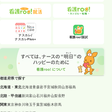
ナスカレ/
看護roo!国試
ナスカレPlus+
都道府県で探す
北海道・東北
北海道
青森
岩手
宮城
秋田
山形
福島
北陸・甲信越
新潟
富山
石川
福井
山梨
長野
関東
東京
神奈川
埼玉
千葉
茨城
栃木
群馬