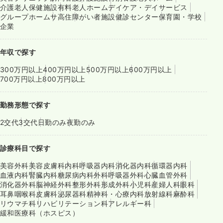
介護老人保健施設
有料老人ホーム
デイケア・デイサービス
グループホーム
サ高住
障がい者施設
健診センター
保育園・学校
企業
年収で探す
300万円以上
400万円以上
500万円以上
600万円以上
700万円以上
800万円以上
勤務形態で探す
2交代
3交代
日勤のみ
夜勤のみ
診療科目で探す
美容外科
美容皮膚科
内科
呼吸器内科
消化器内科
循環器内科
血液内科
腎臓内科
糖尿病内科
外科
呼吸器外科
心臓血管外科
消化器外科
脳神経外科
整形外科
形成外科
小児科
産婦人科
眼科
耳鼻咽喉科
皮膚科
泌尿器科
精神科・心療内科
放射線科
麻酔科
リウマチ科
リハビリテーション科
アレルギー科
緩和医療科（ホスピス）