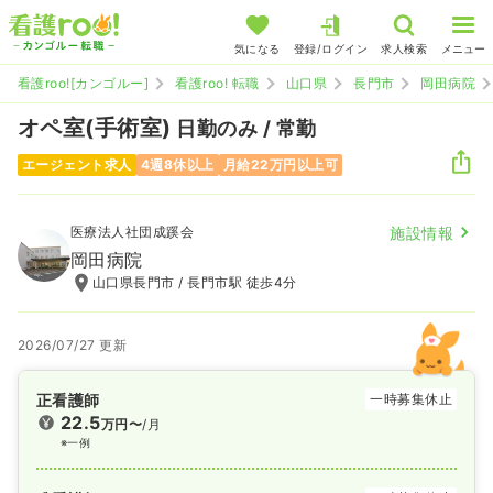
気になる
登録/ログイン
求人検索
メニュー
看護roo![カンゴルー]
看護roo! 転職
山口県
長門市
岡田病院
オペ室(手術室)
日勤のみ / 常勤
エージェント求人
4週8休以上
月給22万円以上可
医療法人社団成蹊会
施設情報
岡田病院
山口県長門市 / 長門市駅 徒歩4分
2026/07/27 更新
正看護師
一時募集休止
22.5
万円〜
/月
※一例