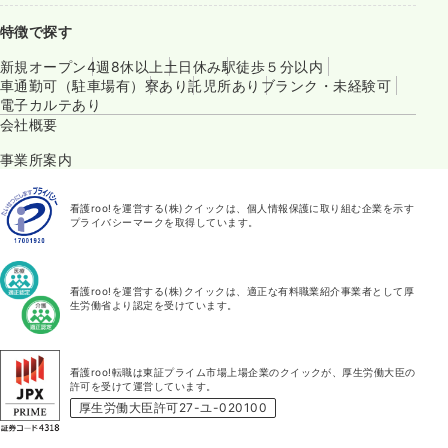
特徴で探す
新規オープン
4週8休以上
土日休み
駅徒歩５分以内
車通勤可（駐車場有）
寮あり
託児所あり
ブランク・未経験可
電子カルテあり
会社概要
事業所案内
看護roo!を運営する(株)クイックは、個人情報保護に取り組む企業を示す
プライバシーマークを取得しています。
看護roo!を運営する(株)クイックは、適正な有料職業紹介事業者として厚
生労働省より認定を受けています。
看護roo!転職は東証プライム市場上場企業のクイックが、厚生労働大臣の
許可を受けて運営しています。
厚生労働大臣許可27-ユ-020100