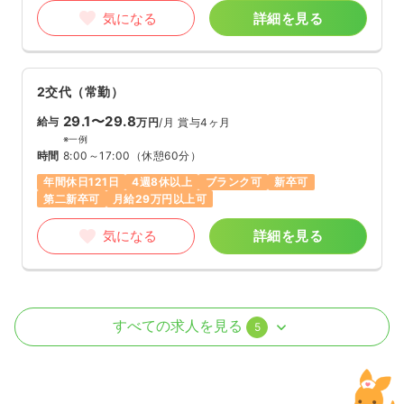
気になる
詳細を見る
2交代（常勤）
29.1〜29.8
給与
万円
/月
賞与4ヶ月
※一例
時間
8:00～17:00
（休憩60分）
年間休日121日
4週8休以上
ブランク可
新卒可
第二新卒可
月給29万円以上可
気になる
詳細を見る
外来
一般病院
正・准看護師
すべての求人を見る
5
日勤のみ（常勤）
23.6〜24.1
給与
万円
/月
賞与2.5ヶ月