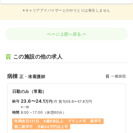
※キャリアアドバイザーとのやりとりは発生しません
ページ上部へ戻る
この施設の他の求人
病棟
一般病院
正・准看護師
日勤のみ（常勤）
23.6〜24.1
給与
万円
/月
賞与56.6〜57.8万円
※一例
時間
8:00～17:00
（休憩60分）
年間休日121日
4週8休以上
ブランク可
新卒可
第二新卒可
月給24万円以上可