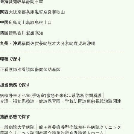
東海
愛知
岐阜
静岡
三重
関西
大阪
京都
兵庫
滋賀
奈良
和歌山
中国
広島
岡山
鳥取
島根
山口
四国
徳島
香川
愛媛
高知
九州・沖縄
福岡
佐賀
長崎
熊本
大分
宮崎
鹿児島
沖縄
職種で探す
正看護師
准看護師
保健師
助産師
担当業務で探す
病棟
外来
オペ室(手術室)
救急外来
ICU系
透析
訪問看護
介護・福祉系
検診・健診
保育園・学校
訪問診療
内視鏡
治験関連
施設形態で探す
一般病院
大学病院
一般＋療養
療養型病院
精神科病院
クリニック
美容クリニック
訪問看護
介護施設
特別養護老人ホーム