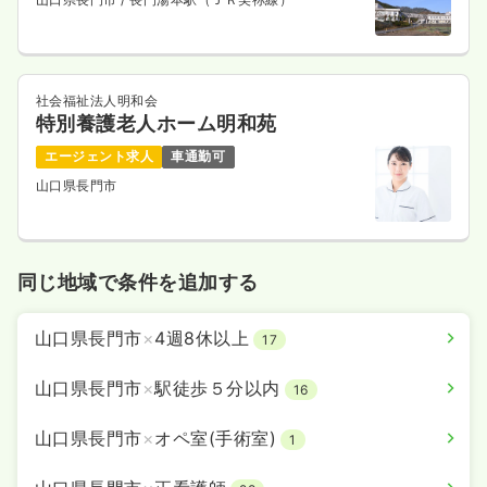
透析
一般病院
正・准看護師
社会福祉法人明和会
特別養護老人ホーム明和苑
一時募集休止
日勤のみ（常勤）
エージェント求人
車通勤可
22.5
給与
万円〜
/月
賞与2回
山口県長門市
※一例
時間
8:00～17:00
4週8休以上
月給22万円以上可
同じ地域で条件を追加する
気になる
詳細を見る
山口県長門市
×
4週8休以上
17
山口県長門市
×
駅徒歩５分以内
16
山口県長門市
×
オペ室(手術室)
1