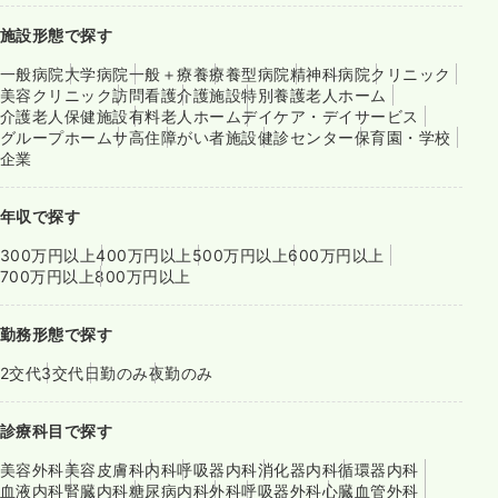
施設形態で探す
一般病院
大学病院
一般＋療養
療養型病院
精神科病院
クリニック
美容クリニック
訪問看護
介護施設
特別養護老人ホーム
介護老人保健施設
有料老人ホーム
デイケア・デイサービス
グループホーム
サ高住
障がい者施設
健診センター
保育園・学校
企業
年収で探す
300万円以上
400万円以上
500万円以上
600万円以上
700万円以上
800万円以上
勤務形態で探す
2交代
3交代
日勤のみ
夜勤のみ
診療科目で探す
美容外科
美容皮膚科
内科
呼吸器内科
消化器内科
循環器内科
血液内科
腎臓内科
糖尿病内科
外科
呼吸器外科
心臓血管外科