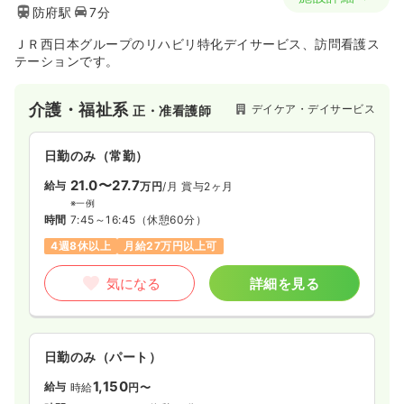
防府駅
7分
ＪＲ西日本グループのリハビリ特化デイサービス、訪問看護ス
テーションです。
介護・福祉系
デイケア・デイサービス
正・准看護師
日勤のみ（常勤）
21.0〜27.7
給与
万円
/月
賞与2ヶ月
※一例
時間
7:45～16:45
（休憩60分）
4週8休以上
月給27万円以上可
気になる
詳細を見る
日勤のみ（パート）
1,150
給与
時給
円〜