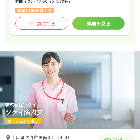
時間
8:00～17:00
（休憩60分）
時給1,100円以上可
気になる
詳細を見る
株式会社ツクイ
ツクイ防府東
エージェント求人
山口県防府市国衙3丁目4-41
施設詳細