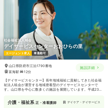
社会福祉法人暁会
デイサービスセンターおおひらの里
エージェント求人
車通勤可
山口県防府市江泊1790番地
施設詳細
富海駅
12分
【デイサービスセンター】長年地域福祉に貢献してきた社会福
祉法人暁会が運営する地域密着型のデイサービスセンターで
す。山口県を中心に数多くの施設を展開しています。平成23年
6月1日に「養護老人ホームやはず苑」併設として、「デイサー
ビスセンターおおひらの里」が開設されました。定員は30名と
介護・福祉系
デイケア・デイサービス
正・准看護師
なっており、食事、入浴、機能訓練やレクリエーションを行
い、まるでご自宅にいるような穏やかな時間を過ごしていただ