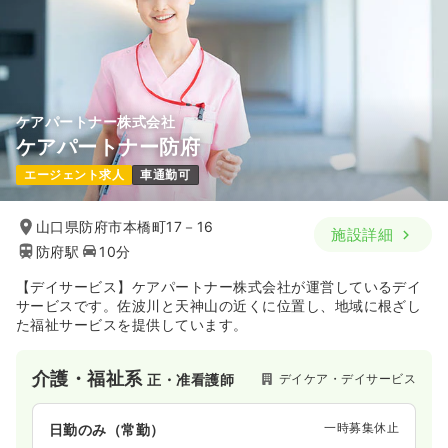
ケアパートナー株式会社
ケアパートナー防府
エージェント求人
車通勤可
山口県防府市本橋町17－16
施設詳細
防府駅
10分
【デイサービス】ケアパートナー株式会社が運営しているデイ
サービスです。佐波川と天神山の近くに位置し、地域に根ざし
た福祉サービスを提供しています。
介護・福祉系
デイケア・デイサービス
正・准看護師
一時募集休止
日勤のみ（常勤）