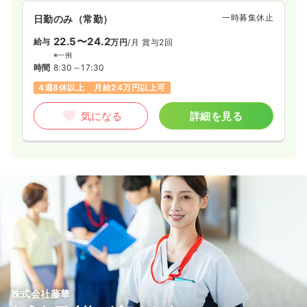
けるよう努めています。
一時募集休止
日勤のみ（常勤）
22.5〜24.2
給与
万円
/月
賞与2回
※一例
時間
8:30～17:30
4週8休以上
月給24万円以上可
気になる
詳細を見る
株式会社藤華