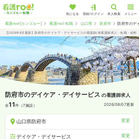
気になる
登録/ログイン
求人検索
メニュー
看護roo![カンゴルー]
看護roo! 転職
山口県
防府市
防府市のデ
【2026年8月最新】防府市のデイケア・デイサービスの看護師/准看護師求人・転職・給料
防府市のデイケア・デイサービス
の看護師求人
11
2026/08/07
更新
全
件（7施設）
変更
山口県防府市
変更
デイケア・デイサービス