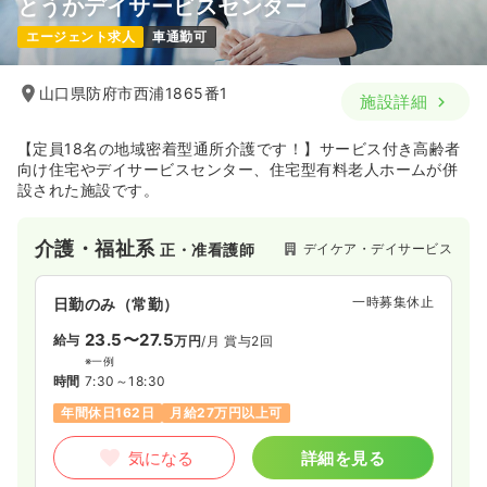
とうかデイサービスセンター
エージェント求人
車通勤可
山口県防府市西浦1865番1
施設詳細
【定員18名の地域密着型通所介護です！】サービス付き高齢者
向け住宅やデイサービスセンター、住宅型有料老人ホームが併
設された施設です。
介護・福祉系
デイケア・デイサービス
正・准看護師
一時募集休止
日勤のみ（常勤）
23.5〜27.5
給与
万円
/月
賞与2回
※一例
時間
7:30～18:30
年間休日162日
月給27万円以上可
気になる
詳細を見る