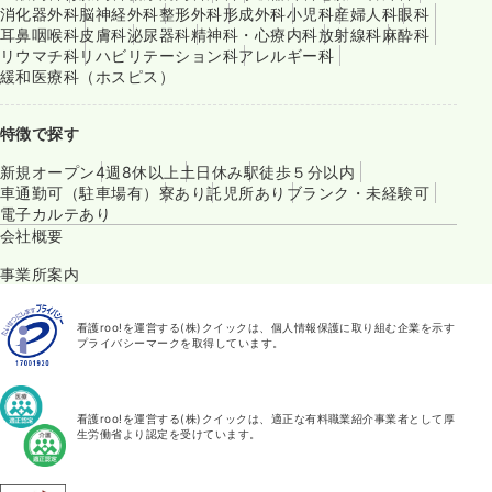
消化器外科
脳神経外科
整形外科
形成外科
小児科
産婦人科
眼科
耳鼻咽喉科
皮膚科
泌尿器科
精神科・心療内科
放射線科
麻酔科
リウマチ科
リハビリテーション科
アレルギー科
緩和医療科（ホスピス）
特徴で探す
新規オープン
4週8休以上
土日休み
駅徒歩５分以内
車通勤可（駐車場有）
寮あり
託児所あり
ブランク・未経験可
電子カルテあり
会社概要
事業所案内
看護roo!を運営する(株)クイックは、個人情報保護に取り組む企業を示す
プライバシーマークを取得しています。
看護roo!を運営する(株)クイックは、適正な有料職業紹介事業者として厚
生労働省より認定を受けています。