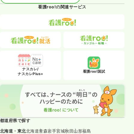
看護roo!の関連サービス
ナスカレ/
看護roo!国試
ナスカレPlus+
都道府県で探す
北海道・東北
北海道
青森
岩手
宮城
秋田
山形
福島