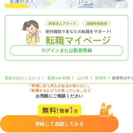
ログインまたは新規登録
看護roo![カンゴルー]
看護roo! 転職
山口県
防府市
防府市のデ
「希望に合う求人があるか知りたい」
「転職するかどうか迷っている」など
お気軽にご相談ください
登録して相談してみる