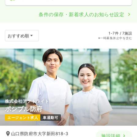
条件の保存・新着求人のお知らせ設定
1-7件 / 7施設
※一時募集休止中を含む
株式会社アクトライト
ポシブル防府
エージェント求人
車通勤可
山口県防府市大字新田818-3
施設詳細