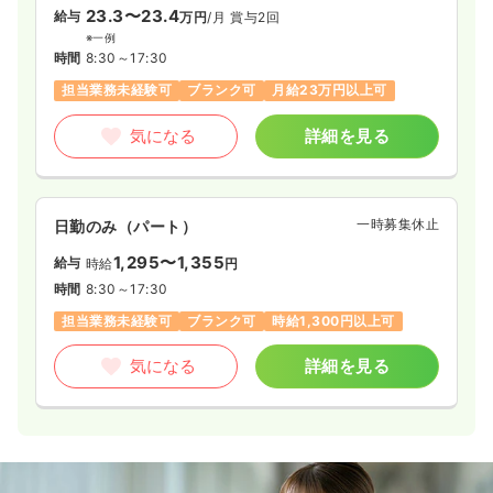
23.3〜23.4
給与
万円
/月
賞与2回
※一例
時間
8:30～17:30
担当業務未経験可
ブランク可
月給23万円以上可
気になる
詳細を見る
一時募集休止
日勤のみ（パート）
1,295〜1,355
給与
時給
円
時間
8:30～17:30
担当業務未経験可
ブランク可
時給1,300円以上可
気になる
詳細を見る