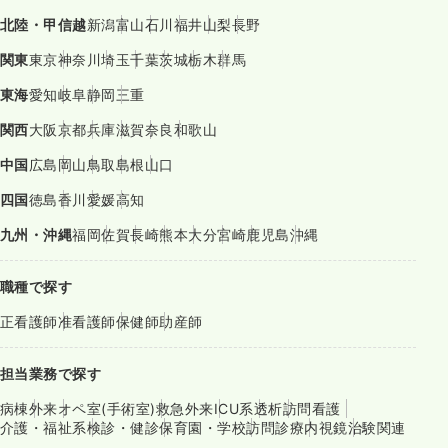
北陸・甲信越
新潟
富山
石川
福井
山梨
長野
関東
東京
神奈川
埼玉
千葉
茨城
栃木
群馬
東海
愛知
岐阜
静岡
三重
関西
大阪
京都
兵庫
滋賀
奈良
和歌山
中国
広島
岡山
鳥取
島根
山口
四国
徳島
香川
愛媛
高知
九州・沖縄
福岡
佐賀
長崎
熊本
大分
宮崎
鹿児島
沖縄
職種で探す
正看護師
准看護師
保健師
助産師
担当業務で探す
病棟
外来
オペ室(手術室)
救急外来
ICU系
透析
訪問看護
介護・福祉系
検診・健診
保育園・学校
訪問診療
内視鏡
治験関連