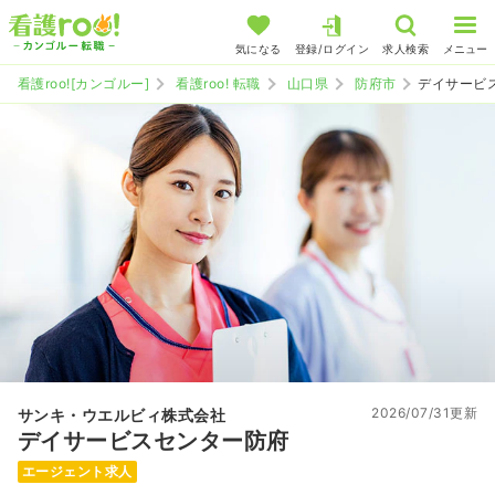
気になる
登録/ログイン
求人検索
メニュー
看護roo![カンゴルー]
看護roo! 転職
山口県
防府市
デイサービ
2026/07/31更新
サンキ・ウエルビィ株式会社
デイサービスセンター防府
エージェント求人