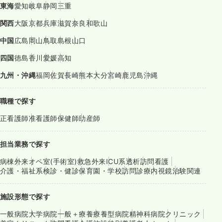
東海
愛知
岐阜
静岡
三重
関西
大阪
京都
兵庫
滋賀
奈良
和歌山
中国
広島
岡山
鳥取
島根
山口
四国
徳島
香川
愛媛
高知
九州・沖縄
福岡
佐賀
長崎
熊本
大分
宮崎
鹿児島
沖縄
職種で探す
正看護師
准看護師
保健師
助産師
担当業務で探す
病棟
外来
オペ室(手術室)
救急外来
ICU系
透析
訪問看護
介護・福祉系
検診・健診
保育園・学校
訪問診療
内視鏡
治験関連
施設形態で探す
一般病院
大学病院
一般＋療養
療養型病院
精神科病院
クリニック