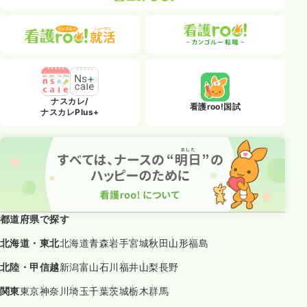
ナスカレ/
看護roo!国試
ナスカレPlus+
都道府県で探す
北海道・東北
北海道
青森
岩手
宮城
秋田
山形
福島
北陸・甲信越
新潟
富山
石川
福井
山梨
長野
関東
東京
神奈川
埼玉
千葉
茨城
栃木
群馬