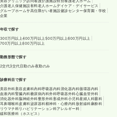
美容クリニック
訪問看護
介護施設
特別養護老人ホーム
介護老人保健施設
有料老人ホーム
デイケア・デイサービス
グループホーム
サ高住
障がい者施設
健診センター
保育園・学校
企業
年収で探す
300万円以上
400万円以上
500万円以上
600万円以上
700万円以上
800万円以上
勤務形態で探す
2交代
3交代
日勤のみ
夜勤のみ
診療科目で探す
美容外科
美容皮膚科
内科
呼吸器内科
消化器内科
循環器内科
血液内科
腎臓内科
糖尿病内科
外科
呼吸器外科
心臓血管外科
消化器外科
脳神経外科
整形外科
形成外科
小児科
産婦人科
眼科
耳鼻咽喉科
皮膚科
泌尿器科
精神科・心療内科
放射線科
麻酔科
リウマチ科
リハビリテーション科
アレルギー科
緩和医療科（ホスピス）