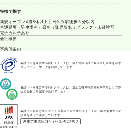
特徴で探す
新規オープン
4週8休以上
土日休み
駅徒歩５分以内
車通勤可（駐車場有）
寮あり
託児所あり
ブランク・未経験可
電子カルテあり
会社概要
事業所案内
看護roo!を運営する(株)クイックは、個人情報保護に取り組む企業を示す
プライバシーマークを取得しています。
看護roo!を運営する(株)クイックは、適正な有料職業紹介事業者として厚
生労働省より認定を受けています。
看護roo!転職は東証プライム市場上場企業のクイックが、厚生労働大臣の
許可を受けて運営しています。
厚生労働大臣許可27-ユ-020100