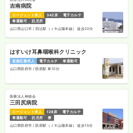
吉南病院
エージェント求人
342床
電子カルテ
車通勤可
託児所
山口県山口市
/ 四辻駅（ＪＲ山陽本線） 徒歩20分
はすいけ耳鼻咽喉科クリニック
直接応募求人
電子カルテ
車通勤可
山口県防府市
/ 防府駅 車10分
医療法人神徳会
三田尻病院
エージェント求人
128床
電子カルテ
車通勤可
託児所
寮
山口県防府市
/ 防府駅（ＪＲ山陽本線） 徒歩10分