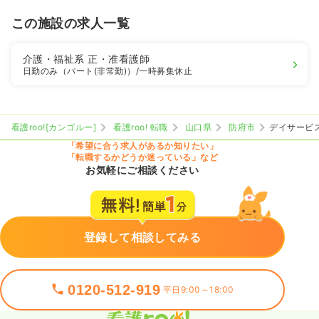
この施設の求人一覧
介護・福祉系
正・准看護師
日勤のみ（パート(非常勤)）
/一時募集休止
看護roo![カンゴルー]
看護roo! 転職
山口県
防府市
デイサービ
「希望に合う求人があるか知りたい」
「転職するかどうか迷っている」など
お気軽にご相談ください
登録して相談してみる
0120-512-919
平日9:00～18:00