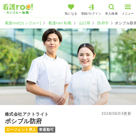
気になる
登録/ログイン
求人検索
メニュー
看護roo![カンゴルー]
看護roo! 転職
山口県
防府市
ポシブル防
2026/06/03更新
株式会社アクトライト
ポシブル防府
エージェント求人
車通勤可