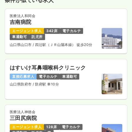
条件が似ている求人
医療法人和同会
吉南病院
エージェント求人
342床
電子カルテ
車通勤可
託児所
山口県山口市
/ 四辻駅（ＪＲ山陽本線） 徒歩20分
はすいけ耳鼻咽喉科クリニック
直接応募求人
電子カルテ
車通勤可
山口県防府市
/ 防府駅 車10分
医療法人神徳会
三田尻病院
エージェント求人
128床
電子カルテ