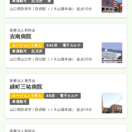
車通勤可
託児所
寮
山口県防府市
/ 防府駅（ＪＲ山陽本線） 徒歩10分
医療法人和同会
吉南病院
エージェント求人
342床
電子カルテ
車通勤可
託児所
山口県山口市
/ 四辻駅（ＪＲ山陽本線） 徒歩20分
医療法人康淳会
緑町三祐病院
エージェント求人
86床
電子カルテ
車通勤可
山口県防府市
/ 防府駅（ＪＲ山陽本線） 徒歩10分
医療法人和同会