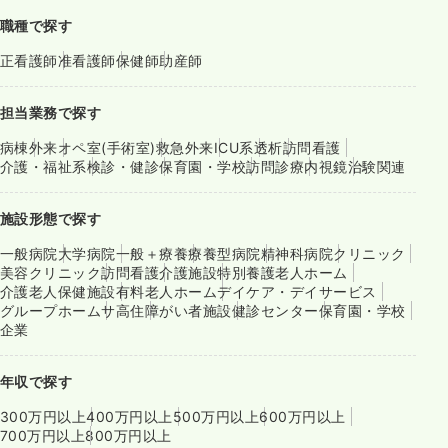
職種で探す
正看護師
准看護師
保健師
助産師
担当業務で探す
病棟
外来
オペ室(手術室)
救急外来
ICU系
透析
訪問看護
介護・福祉系
検診・健診
保育園・学校
訪問診療
内視鏡
治験関連
施設形態で探す
一般病院
大学病院
一般＋療養
療養型病院
精神科病院
クリニック
美容クリニック
訪問看護
介護施設
特別養護老人ホーム
介護老人保健施設
有料老人ホーム
デイケア・デイサービス
グループホーム
サ高住
障がい者施設
健診センター
保育園・学校
企業
年収で探す
300万円以上
400万円以上
500万円以上
600万円以上
700万円以上
800万円以上