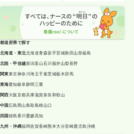
都道府県で探す
北海道・東北
北海道
青森
岩手
宮城
秋田
山形
福島
北陸・甲信越
新潟
富山
石川
福井
山梨
長野
関東
東京
神奈川
埼玉
千葉
茨城
栃木
群馬
東海
愛知
岐阜
静岡
三重
関西
大阪
京都
兵庫
滋賀
奈良
和歌山
中国
広島
岡山
鳥取
島根
山口
四国
徳島
香川
愛媛
高知
九州・沖縄
福岡
佐賀
長崎
熊本
大分
宮崎
鹿児島
沖縄