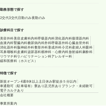
勤務形態で探す
2交代
3交代
日勤のみ
夜勤のみ
診療科目で探す
美容外科
美容皮膚科
内科
呼吸器内科
消化器内科
循環器内科
血液内科
腎臓内科
糖尿病内科
外科
呼吸器外科
心臓血管外科
消化器外科
脳神経外科
整形外科
形成外科
小児科
産婦人科
眼科
耳鼻咽喉科
皮膚科
泌尿器科
精神科・心療内科
放射線科
麻酔科
リウマチ科
リハビリテーション科
アレルギー科
緩和医療科（ホスピス）
特徴で探す
新規オープン
4週8休以上
土日休み
駅徒歩５分以内
車通勤可（駐車場有）
寮あり
託児所あり
ブランク・未経験可
電子カルテあり
会社概要
事業所案内