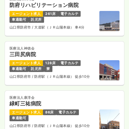
防府リハビリテーション病院
エージェント求人
261床
電子カルテ
車通勤可
託児所
山口県防府市
/ 大道駅（ＪＲ山陽本線） 車4分
医療法人神徳会
三田尻病院
エージェント求人
128床
電子カルテ
車通勤可
託児所
寮
山口県防府市
/ 防府駅（ＪＲ山陽本線） 徒歩10分
医療法人康淳会
緑町三祐病院
エージェント求人
86床
電子カルテ
車通勤可
山口県防府市
/ 防府駅（ＪＲ山陽本線） 徒歩10分