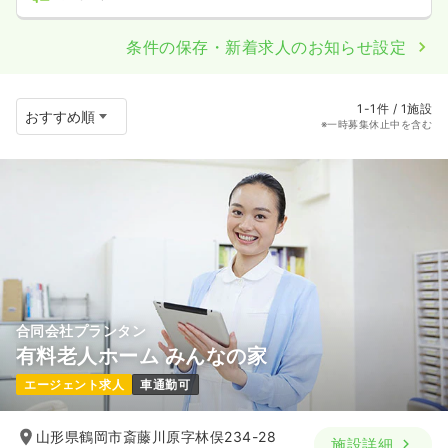
条件の保存・新着求人のお知らせ設定
1-1件 / 1施設
※一時募集休止中を含む
合同会社プランタン
有料老人ホーム みんなの家
エージェント求人
車通勤可
山形県鶴岡市斎藤川原字林俣234-28
施設詳細