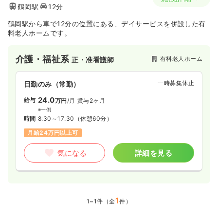
鶴岡駅
12分
鶴岡駅から車で12分の位置にある、デイサービスを併設した有
料老人ホームです。
介護・福祉系
有料老人ホーム
正・准看護師
一時募集休止
日勤のみ（常勤）
24.0
給与
万円
/月
賞与2ヶ月
※一例
時間
8:30～17:30
（休憩60分）
月給24万円以上可
気になる
詳細を見る
1
1~1件（全
件）