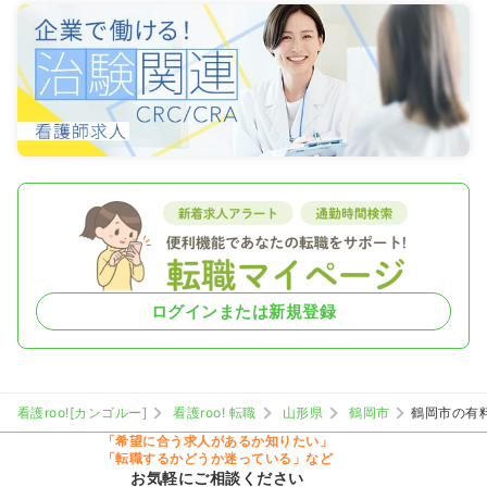
ログインまたは新規登録
看護roo![カンゴルー]
看護roo! 転職
山形県
鶴岡市
鶴岡市の有
「希望に合う求人があるか知りたい」
「転職するかどうか迷っている」など
お気軽にご相談ください