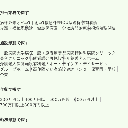
担当業務で探す
病棟
外来
オペ室(手術室)
救急外来
ICU系
透析
訪問看護
介護・福祉系
検診・健診
保育園・学校
訪問診療
内視鏡
治験関連
施設形態で探す
一般病院
大学病院
一般＋療養
療養型病院
精神科病院
クリニック
美容クリニック
訪問看護
介護施設
特別養護老人ホーム
介護老人保健施設
有料老人ホーム
デイケア・デイサービス
グループホーム
サ高住
障がい者施設
健診センター
保育園・学校
企業
年収で探す
300万円以上
400万円以上
500万円以上
600万円以上
700万円以上
800万円以上
勤務形態で探す