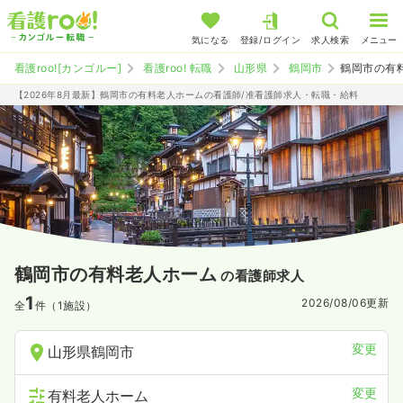
気になる
登録/ログイン
求人検索
メニュー
看護roo![カンゴルー]
看護roo! 転職
山形県
鶴岡市
鶴岡市の有
【2026年8月最新】鶴岡市の有料老人ホームの看護師/准看護師求人・転職・給料
鶴岡市の有料老人ホーム
の看護師求人
1
2026/08/06
更新
全
件（1施設）
変更
山形県鶴岡市
変更
有料老人ホーム