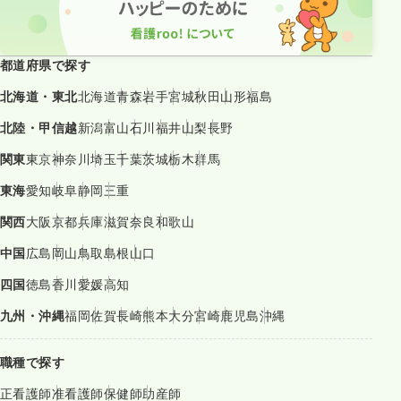
都道府県で探す
北海道・東北
北海道
青森
岩手
宮城
秋田
山形
福島
北陸・甲信越
新潟
富山
石川
福井
山梨
長野
関東
東京
神奈川
埼玉
千葉
茨城
栃木
群馬
東海
愛知
岐阜
静岡
三重
関西
大阪
京都
兵庫
滋賀
奈良
和歌山
中国
広島
岡山
鳥取
島根
山口
四国
徳島
香川
愛媛
高知
九州・沖縄
福岡
佐賀
長崎
熊本
大分
宮崎
鹿児島
沖縄
職種で探す
正看護師
准看護師
保健師
助産師