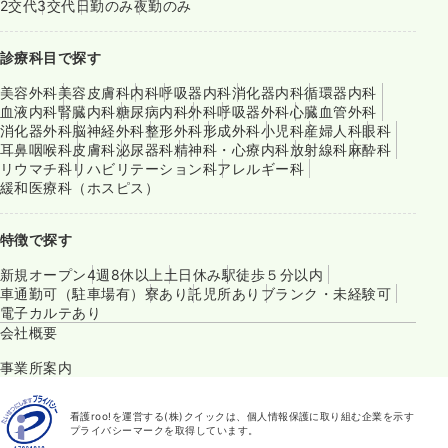
2交代
3交代
日勤のみ
夜勤のみ
診療科目で探す
美容外科
美容皮膚科
内科
呼吸器内科
消化器内科
循環器内科
血液内科
腎臓内科
糖尿病内科
外科
呼吸器外科
心臓血管外科
消化器外科
脳神経外科
整形外科
形成外科
小児科
産婦人科
眼科
耳鼻咽喉科
皮膚科
泌尿器科
精神科・心療内科
放射線科
麻酔科
リウマチ科
リハビリテーション科
アレルギー科
緩和医療科（ホスピス）
特徴で探す
新規オープン
4週8休以上
土日休み
駅徒歩５分以内
車通勤可（駐車場有）
寮あり
託児所あり
ブランク・未経験可
電子カルテあり
会社概要
事業所案内
看護roo!を運営する(株)クイックは、個人情報保護に取り組む企業を示す
プライバシーマークを取得しています。