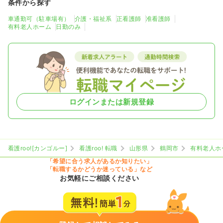
条件から探す
車通勤可（駐車場有）
介護・福祉系
正看護師
准看護師
有料老人ホーム
日勤のみ
ログインまたは新規登録
看護roo![カンゴルー]
看護roo! 転職
山形県
鶴岡市
有料老人ホ
「希望に合う求人があるか知りたい」
「転職するかどうか迷っている」など
お気軽にご相談ください