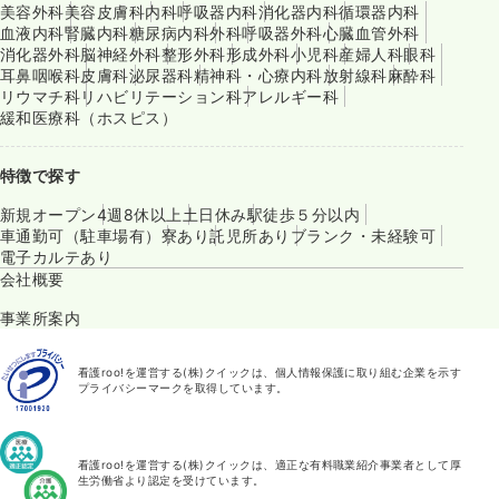
美容外科
美容皮膚科
内科
呼吸器内科
消化器内科
循環器内科
血液内科
腎臓内科
糖尿病内科
外科
呼吸器外科
心臓血管外科
消化器外科
脳神経外科
整形外科
形成外科
小児科
産婦人科
眼科
耳鼻咽喉科
皮膚科
泌尿器科
精神科・心療内科
放射線科
麻酔科
リウマチ科
リハビリテーション科
アレルギー科
緩和医療科（ホスピス）
特徴で探す
新規オープン
4週8休以上
土日休み
駅徒歩５分以内
車通勤可（駐車場有）
寮あり
託児所あり
ブランク・未経験可
電子カルテあり
会社概要
事業所案内
看護roo!を運営する(株)クイックは、個人情報保護に取り組む企業を示す
プライバシーマークを取得しています。
看護roo!を運営する(株)クイックは、適正な有料職業紹介事業者として厚
生労働省より認定を受けています。