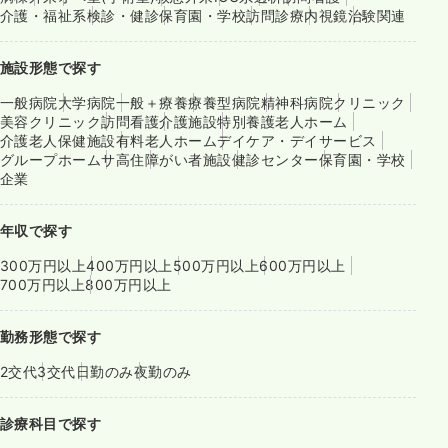
介護・福祉系
検診・健診
保育園・学校
訪問診療
内視鏡
治験関連
施設形態で探す
一般病院
大学病院
一般＋療養
療養型病院
精神科病院
クリニック
美容クリニック
訪問看護
介護施設
特別養護老人ホーム
介護老人保健施設
有料老人ホーム
デイケア・デイサービス
グループホーム
サ高住
障がい者施設
健診センター
保育園・学校
企業
年収で探す
300万円以上
400万円以上
500万円以上
600万円以上
700万円以上
800万円以上
勤務形態で探す
2交代
3交代
日勤のみ
夜勤のみ
診療科目で探す