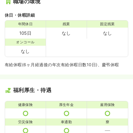
職場の環境
休日・休暇詳細
年間休日
残業
固定残業
105日
なし
なし
オンコール
なし
有給休暇(6ヶ月経過後の年次有給休暇日数10日)、慶弔休暇
福利厚生・待遇
健康保険
厚生年金
雇用保険
労災保険
車通勤
寮