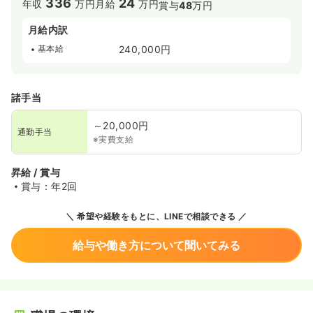
336
24
年収
万円
月給
万円
賞与
48
万円
月給内訳
基本給
240,000円
諸手当
～20,000円
通勤手当
※実費支給
昇給 / 賞与
賞与：年2回
希望や経験をもとに、LINEで相談できる
給与や働き方について聞いてみる