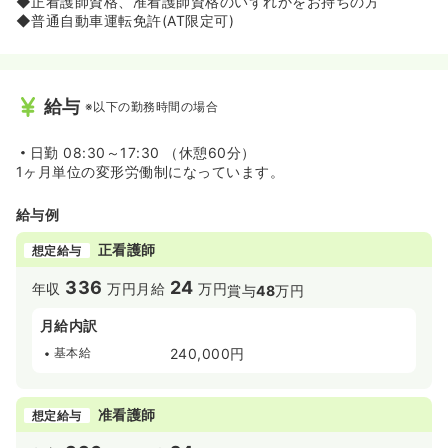
◆正看護師資格、准看護師資格のいずれかをお持ちの方
◆普通自動車運転免許(AT限定可)
給与
※以下の勤務時間の場合
日勤
08:30～17:30 （休憩60分）
1ヶ月単位の変形労働制になっています。
給与例
正看護師
想定給与
336
24
年収
万円
月給
万円
賞与
48
万円
月給内訳
基本給
240,000円
准看護師
想定給与