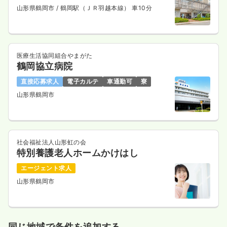
山形県鶴岡市
/ 鶴岡駅（ＪＲ羽越本線） 車10分
医療生活協同組合やまがた
鶴岡協立病院
直接応募求人
電子カルテ
車通勤可
寮
山形県鶴岡市
社会福祉法人山形虹の会
特別養護老人ホームかけはし
エージェント求人
山形県鶴岡市
同じ地域で条件を追加する