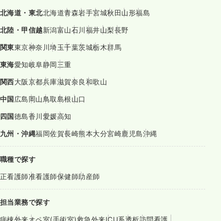
北海道・東北
北海道
青森
岩手
宮城
秋田
山形
福島
北陸・甲信越
新潟
富山
石川
福井
山梨
長野
関東
東京
神奈川
埼玉
千葉
茨城
栃木
群馬
東海
愛知
岐阜
静岡
三重
関西
大阪
京都
兵庫
滋賀
奈良
和歌山
中国
広島
岡山
鳥取
島根
山口
四国
徳島
香川
愛媛
高知
九州・沖縄
福岡
佐賀
長崎
熊本
大分
宮崎
鹿児島
沖縄
職種で探す
正看護師
准看護師
保健師
助産師
担当業務で探す
病棟
外来
オペ室(手術室)
救急外来
ICU系
透析
訪問看護