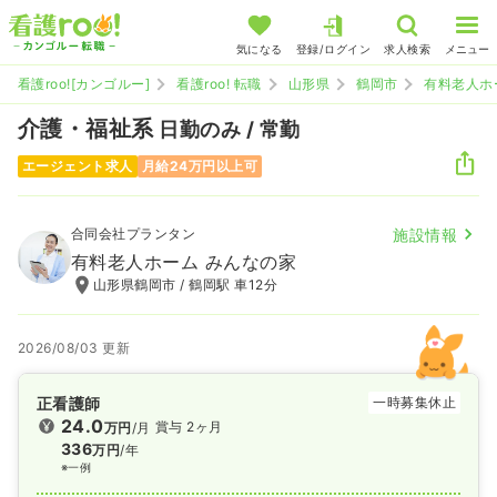
気になる
登録/ログイン
求人検索
メニュー
看護roo![カンゴルー]
看護roo! 転職
山形県
鶴岡市
有料老人ホ
介護・福祉系
日勤のみ / 常勤
エージェント求人
月給24万円以上可
合同会社プランタン
施設情報
有料老人ホーム みんなの家
山形県鶴岡市 / 鶴岡駅 車12分
2026/08/03 更新
正看護師
一時募集休止
24.0
賞与 2ヶ月
万円
/月
336
万円
/年
※一例