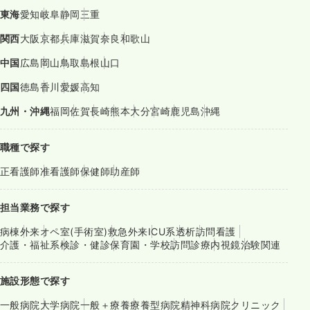
東海
愛知
岐阜
静岡
三重
関西
大阪
京都
兵庫
滋賀
奈良
和歌山
中国
広島
岡山
鳥取
島根
山口
四国
徳島
香川
愛媛
高知
九州・沖縄
福岡
佐賀
長崎
熊本
大分
宮崎
鹿児島
沖縄
職種で探す
正看護師
准看護師
保健師
助産師
担当業務で探す
病棟
外来
オペ室(手術室)
救急外来
ICU系
透析
訪問看護
介護・福祉系
検診・健診
保育園・学校
訪問診療
内視鏡
治験関連
施設形態で探す
一般病院
大学病院
一般＋療養
療養型病院
精神科病院
クリニック