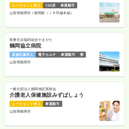
エージェント求人
120床
車通勤可
山形県鶴岡市
/ 鶴岡駅（ＪＲ羽越本線）
医療生活協同組合やまがた
鶴岡協立病院
直接応募求人
電子カルテ
車通勤可
寮
山形県鶴岡市
一般社団法人鶴岡地区医師会
介護老人保健施設みずばしょう
エージェント求人
車通勤可
山形県鶴岡市