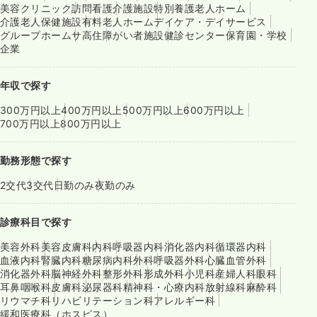
美容クリニック
訪問看護
介護施設
特別養護老人ホーム
介護老人保健施設
有料老人ホーム
デイケア・デイサービス
グループホーム
サ高住
障がい者施設
健診センター
保育園・学校
企業
年収で探す
300万円以上
400万円以上
500万円以上
600万円以上
700万円以上
800万円以上
勤務形態で探す
2交代
3交代
日勤のみ
夜勤のみ
診療科目で探す
美容外科
美容皮膚科
内科
呼吸器内科
消化器内科
循環器内科
血液内科
腎臓内科
糖尿病内科
外科
呼吸器外科
心臓血管外科
消化器外科
脳神経外科
整形外科
形成外科
小児科
産婦人科
眼科
耳鼻咽喉科
皮膚科
泌尿器科
精神科・心療内科
放射線科
麻酔科
リウマチ科
リハビリテーション科
アレルギー科
緩和医療科（ホスピス）