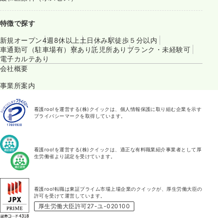
特徴で探す
新規オープン
4週8休以上
土日休み
駅徒歩５分以内
車通勤可（駐車場有）
寮あり
託児所あり
ブランク・未経験可
電子カルテあり
会社概要
事業所案内
看護roo!を運営する(株)クイックは、個人情報保護に取り組む企業を示す
プライバシーマークを取得しています。
看護roo!を運営する(株)クイックは、適正な有料職業紹介事業者として厚
生労働省より認定を受けています。
看護roo!転職は東証プライム市場上場企業のクイックが、厚生労働大臣の
許可を受けて運営しています。
厚生労働大臣許可27-ユ-020100