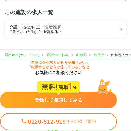
この施設の求人一覧
介護・福祉系
正・准看護師
日勤のみ（常勤）
/一時募集休止
看護roo![カンゴルー]
看護roo! 転職
山形県
鶴岡市
有料老人ホ
「希望に合う求人があるか知りたい」
「転職するかどうか迷っている」など
お気軽にご相談ください
登録して相談してみる
0120-512-919
平日9:00～18:00