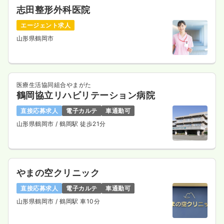
志田整形外科医院
エージェント求人
山形県鶴岡市
医療生活協同組合やまがた
鶴岡協立リハビリテーション病院
直接応募求人
電子カルテ
車通勤可
山形県鶴岡市
/ 鶴岡駅 徒歩21分
やまの空クリニック
直接応募求人
電子カルテ
車通勤可
山形県鶴岡市
/ 鶴岡駅 車10分