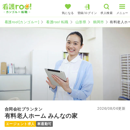
気になる
登録/ログイン
求人検索
メニュー
看護roo![カンゴルー]
看護roo! 転職
山形県
鶴岡市
有料老人ホ
2026/08/06更新
合同会社プランタン
有料老人ホーム みんなの家
エージェント求人
車通勤可