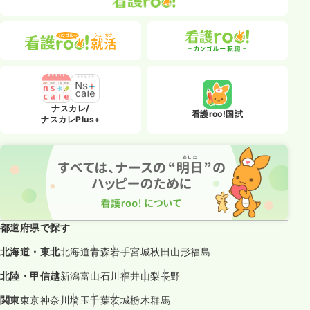
ナスカレ/
看護roo!国試
ナスカレPlus+
都道府県で探す
北海道・東北
北海道
青森
岩手
宮城
秋田
山形
福島
北陸・甲信越
新潟
富山
石川
福井
山梨
長野
関東
東京
神奈川
埼玉
千葉
茨城
栃木
群馬