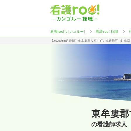
看護roo![カンゴルー]
看護roo! 転職
【2026年8月最新】東牟婁郡古座川町の車通勤可（駐車
東牟婁郡
の看護師求人