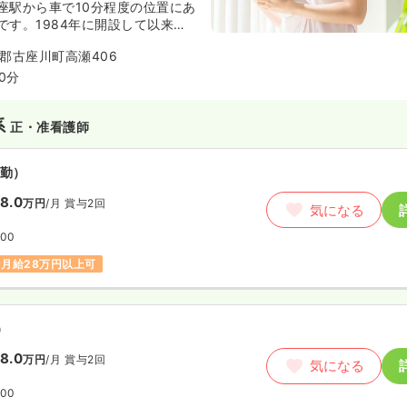
座駅から車で10分程度の位置にあ
です。1984年に開設して以来、
者の方々をはじめ、全ての人々
郡古座川町高瀬406
庭や地域の中で、ともに助け合
た豊かな生活が出来るようなネッ
0分
りに貢献しています。周辺には同
や古座川町若者広場球技場があ
系
正・准看護師
を流れています。
勤）
8.0
万円
/月
賞与2回
気になる
:00
月給28万円以上可
）
8.0
万円
/月
賞与2回
気になる
:00