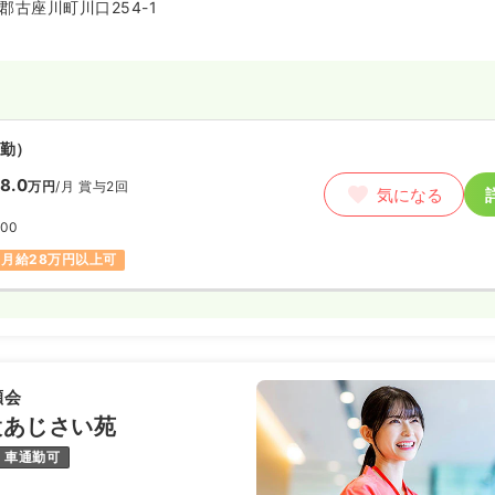
相談センター（古座川町地域包括
郡古座川町川口254-1
です。高齢者の方やそのご家族・
らの相談に対応したり、高齢者福
供・関係機関との連絡調整等を行
同法人の様々な施設や古座川町若
り、古座川が近くを流れていま
勤）
8.0
万円
/月
賞与2回
気になる
:00
月給28万円以上可
瀬会
設あじさい苑
車通勤可