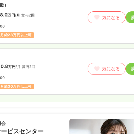
勤）
8.0
万円
/月
賞与2回
気になる
:00
月給28万円以上可
）
0.8
万円
/月
賞与2回
気になる
:00
月給30万円以上可
瀬会
サービスセンター