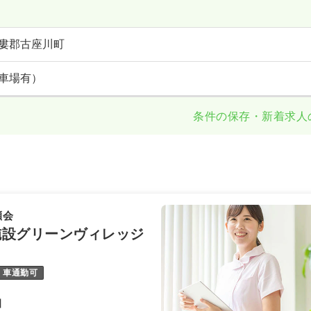
婁郡古座川町
車場有）
条件の保存・新着求人
瀬会
施設グリーンヴィレッジ
車通勤可
】