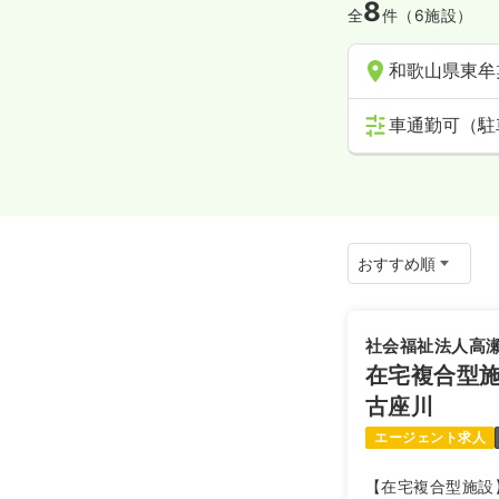
8
全
件（6施設）
和歌山県東牟
車通勤可（駐
社会福祉法人高
在宅複合型
古座川
エージェント求人
【在宅複合型施設