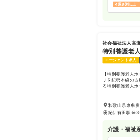
4週8休以上
社会福祉法人高
特別養護老
エージェント求人
【特別養護老人ホ
ＪＲ紀勢本線の古
る特別養護老人ホ
来、高齢者総合ケ
と、介護・看護の
サービス・在宅通
和歌山県東牟婁
提供しています。
紀伊有田駅
3
座川町若者広場球
ています。
介護・福祉