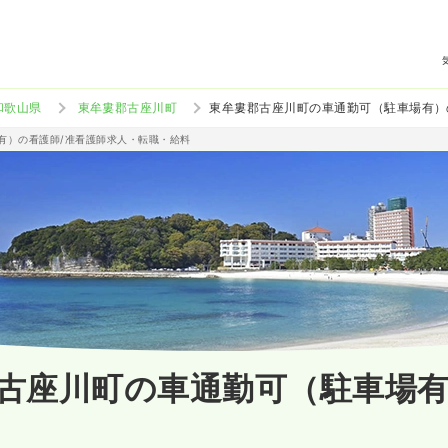
和歌山県
東牟婁郡古座川町
東牟婁郡古座川町の車通勤可（駐車場有）
場有）の看護師/准看護師求人・転職・給料
古座川町の車通勤可（駐車場