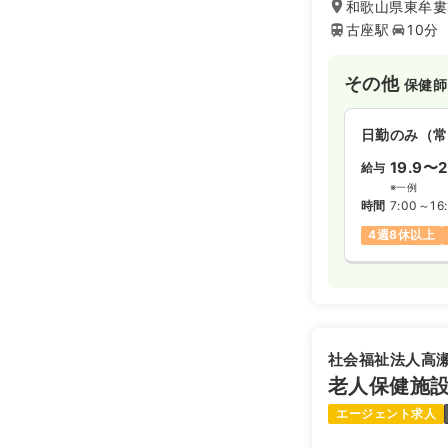
「古座川町高齢者
和歌山県東牟婁
支援センター）」
古座駅
10分
地域住民の方等か
祉に関する情報提
います。周辺には
その他
保健師
者広場球技場があ
す。
日勤のみ（常
19.9〜2
給与
※一例
時間
7:00～16
4週8休以上
社会福祉法人高
老人保健施
エージェント求人