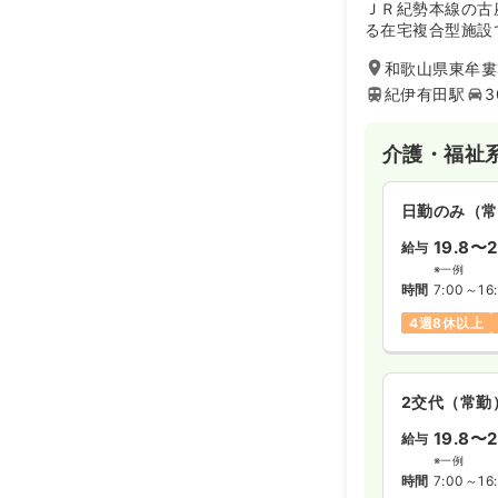
ＪＲ紀勢本線の古
る在宅複合型施設
高齢者の方や障害
和歌山県東牟婁
が、住み慣れた家
い、生き生きとし
紀伊有田駅
3
トワークの町づく
法人の様々な施設
介護・福祉
り、古座川が近く
日勤のみ（常
19.8〜2
給与
※一例
時間
7:00～16
4週8休以上
2交代（常勤
19.8〜2
給与
※一例
時間
7:00～16