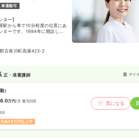
車通勤可
ンター】
座駅から車で10分程度の位置にあ
ンターです。1984年に開設して
ケアセンターとしての施設群の充
の専門スタッフを養成し、在宅訪
通所サービス・施設入所サービス
郡古座川町高瀬423-2
。周辺には同法人の様々な施設や
球技場があり、古座川が近くを流
系
デイ
正・准看護師
勤）
8.0
万円
/月
賞与2回
気になる
:00
月給28万円以上可