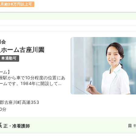
月給28万円以上可
瀬会
人ホーム古座川園
車通勤可
ーム】
座駅から車で10分程度の位置にあ
ームです。1984年に開設して以
アセンターとしての施設群の充実
専門スタッフを養成し、在宅訪問
所サービス・施設入所サービスを
郡古座川町高瀬353
周辺には同法人の様々な施設や古
0分
技場があり、古座川が近くを流れ
系
正・准看護師