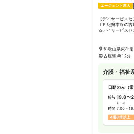
エージェント求人
【デイサービスセ
ＪＲ紀勢本線の古
るデイサービスセ
以来、高齢者総合
実と、介護・看護
問サービス・在宅
和歌山県東牟婁
を提供しています
古座駅
12分
古座川町若者広場
れています。
介護・福祉
日勤のみ（常
19.8〜2
給与
※一例
時間
7:00～16
4週8休以上