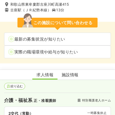
和歌山県東牟婁郡古座川町高瀬415
古座駅（ＪＲ紀勢本線）
13分
この施設について問い合わせる
最新の募集状況が知りたい
実際の職場環境や給与が知りたい
老人保健施設あじさい苑
求人情報
施設情報
絞り込む
介護・福祉系
特別養護老人ホーム
正・准看護師
一時募集休止
2交代（常勤）