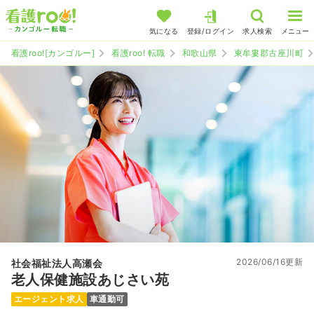
気になる
登録/ログイン
求人検索
メニュー
看護roo![カンゴルー]
看護roo! 転職
和歌山県
東牟婁郡古座川町
2026/06/16更新
社会福祉法人高瀬会
老人保健施設あじさい苑
エージェント求人
車通勤可