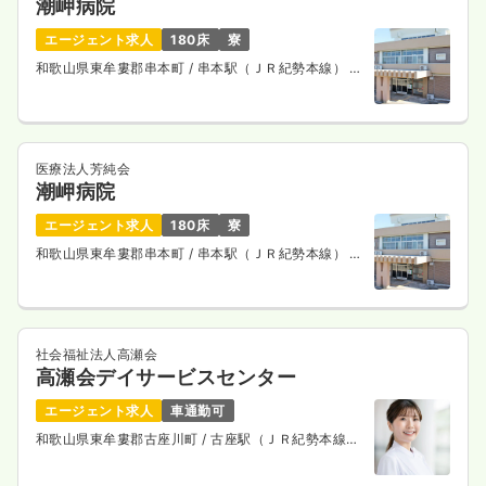
潮岬病院
エージェント求人
180床
寮
和歌山県東牟婁郡串本町
/ 串本駅（ＪＲ紀勢本線） 車
10分
医療法人芳純会
潮岬病院
エージェント求人
180床
寮
和歌山県東牟婁郡串本町
/ 串本駅（ＪＲ紀勢本線） 車
10分
社会福祉法人高瀬会
高瀬会デイサービスセンター
エージェント求人
車通勤可
和歌山県東牟婁郡古座川町
/ 古座駅（ＪＲ紀勢本線）
車12分