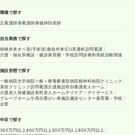
職種で探す
正看護師
准看護師
保健師
助産師
担当業務で探す
病棟
外来
オペ室(手術室)
救急外来
ICU系
透析
訪問看護
介護・福祉系
検診・健診
保育園・学校
訪問診療
内視鏡
治験関連
施設形態で探す
一般病院
大学病院
一般＋療養
療養型病院
精神科病院
クリニック
美容クリニック
訪問看護
介護施設
特別養護老人ホーム
介護老人保健施設
有料老人ホーム
デイケア・デイサービス
グループホーム
サ高住
障がい者施設
健診センター
保育園・学校
企業
年収で探す
300万円以上
400万円以上
500万円以上
600万円以上