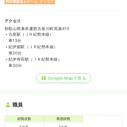
特別養護老人ホーム
デイケア
アクセス
和歌山県東牟婁郡古座川町高瀬415
古座駅（ＪＲ紀勢本線）
車13分
紀伊姫駅（ＪＲ紀勢本線）
車20分
紀伊有田駅（ＪＲ紀勢本線）
車30分
Google Mapで見る
職員
総職員数
看護師数