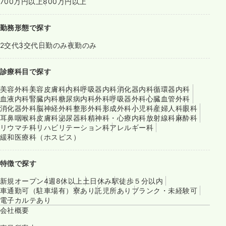
700万円以上
800万円以上
勤務形態で探す
2交代
3交代
日勤のみ
夜勤のみ
診療科目で探す
美容外科
美容皮膚科
内科
呼吸器内科
消化器内科
循環器内科
血液内科
腎臓内科
糖尿病内科
外科
呼吸器外科
心臓血管外科
消化器外科
脳神経外科
整形外科
形成外科
小児科
産婦人科
眼科
耳鼻咽喉科
皮膚科
泌尿器科
精神科・心療内科
放射線科
麻酔科
リウマチ科
リハビリテーション科
アレルギー科
緩和医療科（ホスピス）
特徴で探す
新規オープン
4週8休以上
土日休み
駅徒歩５分以内
車通勤可（駐車場有）
寮あり
託児所あり
ブランク・未経験可
電子カルテあり
会社概要