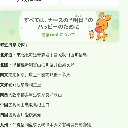
ナスカレPlus+
都道府県で探す
北海道・東北
北海道
青森
岩手
宮城
秋田
山形
福島
北陸・甲信越
新潟
富山
石川
福井
山梨
長野
関東
東京
神奈川
埼玉
千葉
茨城
栃木
群馬
東海
愛知
岐阜
静岡
三重
関西
大阪
京都
兵庫
滋賀
奈良
和歌山
中国
広島
岡山
鳥取
島根
山口
四国
徳島
香川
愛媛
高知
九州・沖縄
福岡
佐賀
長崎
熊本
大分
宮崎
鹿児島
沖縄