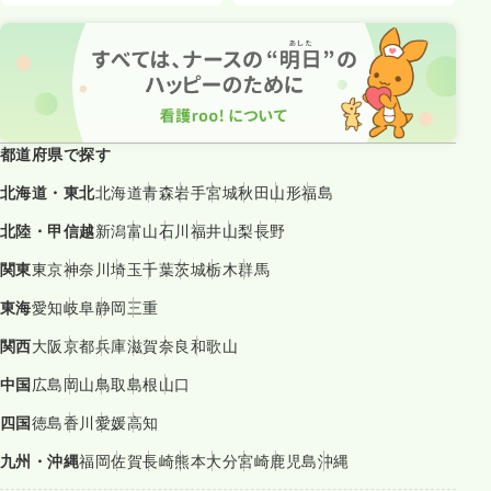
都道府県で探す
北海道・東北
北海道
青森
岩手
宮城
秋田
山形
福島
北陸・甲信越
新潟
富山
石川
福井
山梨
長野
関東
東京
神奈川
埼玉
千葉
茨城
栃木
群馬
東海
愛知
岐阜
静岡
三重
関西
大阪
京都
兵庫
滋賀
奈良
和歌山
中国
広島
岡山
鳥取
島根
山口
四国
徳島
香川
愛媛
高知
九州・沖縄
福岡
佐賀
長崎
熊本
大分
宮崎
鹿児島
沖縄