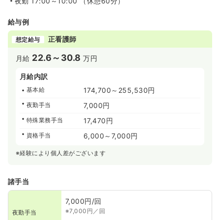
夜勤
17:00～10:00 （休憩60分）
給与例
正看護師
想定給与
22.6～30.8
月給
万円
月給内訳
基本給
174,700～255,530円
夜勤手当
7,000円
特殊業務手当
17,470円
資格手当
6,000～7,000円
※経験により個人差がございます
諸手当
7,000円/回
※7,000円／回
夜勤手当