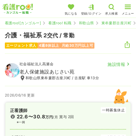
気になる
登録/ログイン
求人検索
メニュー
看護roo![カンゴルー]
看護roo! 転職
和歌山県
東牟婁郡古座川町
介護・福祉系
2交代 / 常勤
エージェント求人
4週8休以上
月給30万円以上可
社会福祉法人高瀬会
施設情報
老人保健施設あじさい苑
和歌山県東牟婁郡古座川町 / 古座駅 車13分
2026/06/16 更新
正看護師
一時募集休止
22.6〜30.8
賞与 2回
万円
/月
※一例