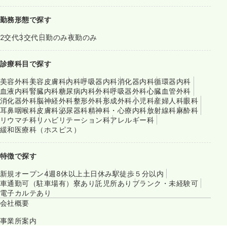
勤務形態で探す
2交代
3交代
日勤のみ
夜勤のみ
診療科目で探す
美容外科
美容皮膚科
内科
呼吸器内科
消化器内科
循環器内科
血液内科
腎臓内科
糖尿病内科
外科
呼吸器外科
心臓血管外科
消化器外科
脳神経外科
整形外科
形成外科
小児科
産婦人科
眼科
耳鼻咽喉科
皮膚科
泌尿器科
精神科・心療内科
放射線科
麻酔科
リウマチ科
リハビリテーション科
アレルギー科
緩和医療科（ホスピス）
特徴で探す
新規オープン
4週8休以上
土日休み
駅徒歩５分以内
車通勤可（駐車場有）
寮あり
託児所あり
ブランク・未経験可
電子カルテあり
会社概要
事業所案内