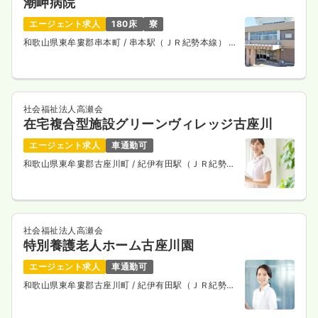
潮岬病院
エージェント求人
180床
寮
和歌山県東牟婁郡串本町
/ 串本駅（ＪＲ紀勢本線） 車
10分
社会福祉法人高瀬会
在宅複合型施設グリーンヴィレッジ古座川
エージェント求人
車通勤可
和歌山県東牟婁郡古座川町
/ 紀伊有田駅（ＪＲ紀勢本
線） 車30分
社会福祉法人高瀬会
特別養護老人ホーム古座川園
エージェント求人
車通勤可
和歌山県東牟婁郡古座川町
/ 紀伊有田駅（ＪＲ紀勢本
線） 車30分