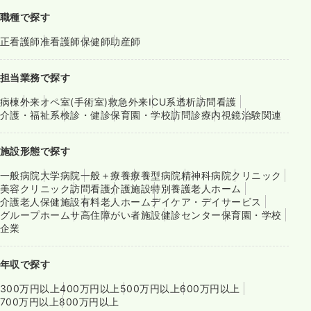
職種で探す
正看護師
准看護師
保健師
助産師
担当業務で探す
病棟
外来
オペ室(手術室)
救急外来
ICU系
透析
訪問看護
介護・福祉系
検診・健診
保育園・学校
訪問診療
内視鏡
治験関連
施設形態で探す
一般病院
大学病院
一般＋療養
療養型病院
精神科病院
クリニック
美容クリニック
訪問看護
介護施設
特別養護老人ホーム
介護老人保健施設
有料老人ホーム
デイケア・デイサービス
グループホーム
サ高住
障がい者施設
健診センター
保育園・学校
企業
年収で探す
300万円以上
400万円以上
500万円以上
600万円以上
700万円以上
800万円以上