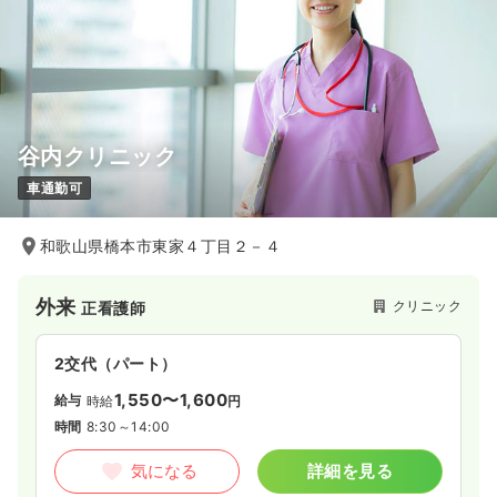
谷内クリニック
車通勤可
和歌山県橋本市東家４丁目２－４
外来
クリニック
正看護師
2交代（パート）
1,550〜1,600
給与
時給
円
時間
8:30～14:00
気になる
詳細を見る