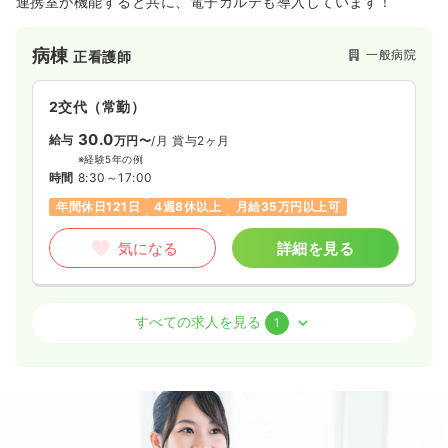
連携室が機能すると共に、電子カルテも導入しています！
病棟
一般病院
正看護師
2交代（常勤）
30.0
給与
万円〜
/月
賞与2ヶ月
※経験5年の例
時間
8:30～17:00
年間休日121日
4週8休以上
月給35万円以上可
気になる
詳細を見る
オペ室(手術室)
一般病院
正看護師
すべての求人を見る
1
2交代（常勤）
23.3
給与
万円〜
/月
※経験5年の例
時間
8:30～17:00