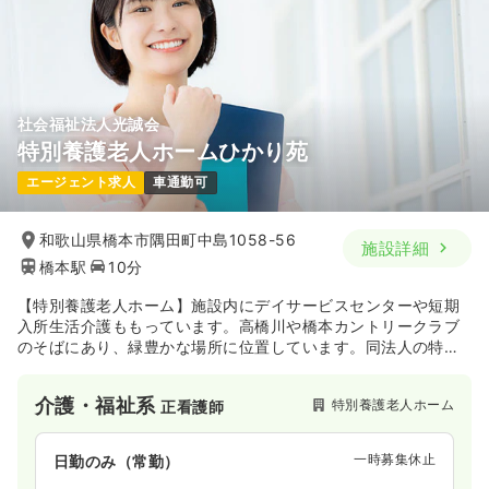
社会福祉法人光誠会
特別養護老人ホームひかり苑
エージェント求人
車通勤可
和歌山県橋本市隅田町中島1058-56
施設詳細
橋本駅
10分
【特別養護老人ホーム】施設内にデイサービスセンターや短期
入所生活介護ももっています。高橋川や橋本カントリークラブ
のそばにあり、緑豊かな場所に位置しています。同法人の特別
養護老人ホーム天佳苑も近くにあります。
介護・福祉系
特別養護老人ホーム
正看護師
一時募集休止
日勤のみ（常勤）