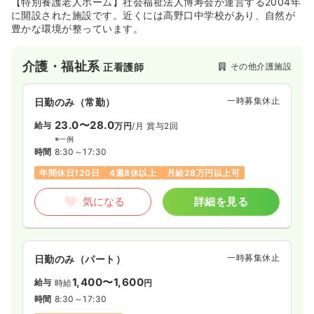
【特別養護老人ホーム】社会福祉法人博寿会が運営する2004年
に開設された施設です。近くには高野口中学校があり、自然が
豊かな環境が整っています。
介護・福祉系
その他介護施設
正看護師
一時募集休止
日勤のみ（常勤）
23.0〜28.0
給与
万円
/月
賞与2回
※一例
時間
8:30～17:30
年間休日120日
4週8休以上
月給28万円以上可
気になる
詳細を見る
一時募集休止
日勤のみ（パート）
1,400〜1,600
給与
時給
円
時間
8:30～17:30