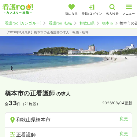
気になる
登録/ログイン
求人検索
メニュー
看護roo![カンゴルー]
看護roo! 転職
和歌山県
橋本市
橋本市の
【2026年8月最新】橋本市の正看護師の求人・転職・給料
橋本市の正看護師
の求人
33
2026/08/04
更新
全
件（21施設）
変更
和歌山県橋本市
変更
正看護師