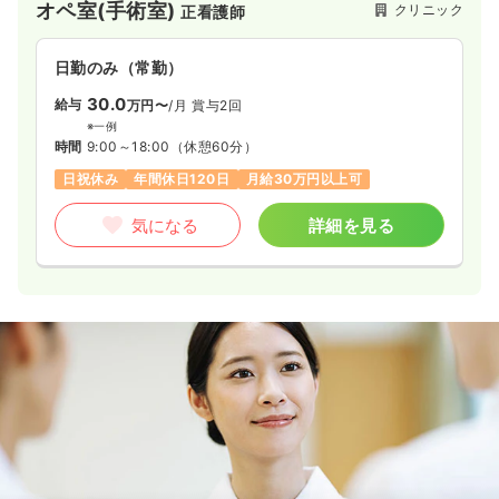
オペ室(手術室)
クリニック
正看護師
な治療環境が整っています。院内では定期的にスタッフ勉強会
を開催して知識を深めており、術後の5年先、10年先まで見据
えたきめ細かいフォローやコミュニケーションを大切にしなが
日勤のみ（常勤）
ら、地域の皆さまへ安心の医療を提供しています。
30.0
給与
万円〜
/月
賞与2回
※一例
時間
9:00～18:00
（休憩60分）
日祝休み
年間休日120日
月給30万円以上可
気になる
詳細を見る