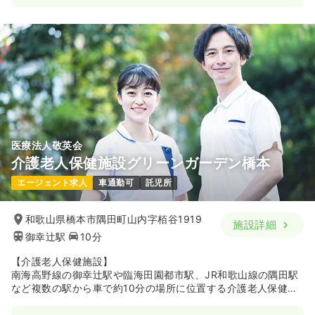
医療法人敬英会
介護老人保健施設グリーンガーデン橋本
エージェント求人
車通勤可
託児所
和歌山県橋本市隅田町山内字栢谷1919
施設詳細
御幸辻駅
10分
【介護老人保健施設】
南海高野線の御幸辻駅や臨海田園都市駅、JR和歌山線の隅田駅
など複数の駅から車で約10分の場所に位置する介護老人保健施
設です。平成10年に開設して以来、病状が安定しており、看護
や介護・リハビリテーションをはじめ、行事やレクリエーショ