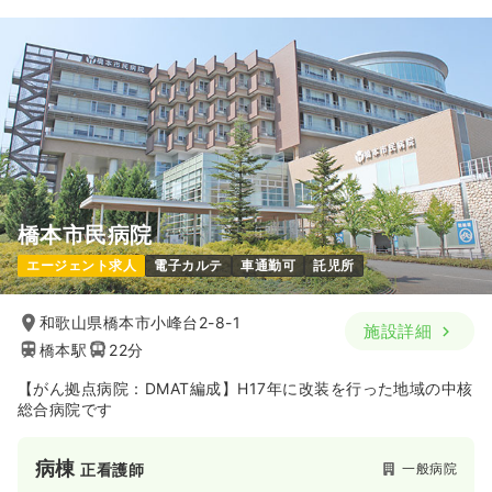
橋本市民病院
エージェント求人
電子カルテ
車通勤可
託児所
和歌山県橋本市小峰台2-8-1
施設詳細
橋本駅
22分
【がん拠点病院：DMAT編成】H17年に改装を行った地域の中核
総合病院です
病棟
一般病院
正看護師