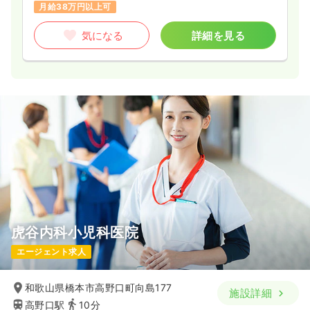
月給38万円以上可
気になる
詳細を見る
虎谷内科小児科医院
エージェント求人
和歌山県橋本市高野口町向島177
施設詳細
高野口駅
10分