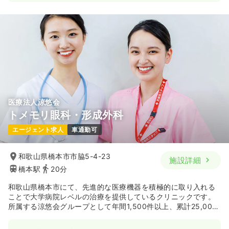
一時募集休止
日勤のみ（常勤）
15.5〜28.0
給与
万円
/月
賞与2回
※一例
時間
9:00～17:30
土日祝休み
月給28万円以上可
気になる
詳細を見る
医療法人涼悠会
介護・福祉系
クリニック
正看護師
トメモリ眼科・形成外科
エージェント求人
車通勤可
一時募集休止
日勤のみ（常勤）
15.5〜28.0
給与
万円
/月
和歌山県橋本市市脇5-4-23
施設詳細
※一例
橋本駅
20分
時間
9:00～17:30
日祝休み
担当業務未経験可
月給28万円以上可
和歌山県橋本市にて、先進的な医療機器を積極的に取り入れる
ことで大学病院レベルの治療を提供しているクリニックです。
所属する涼悠会グループとして年間1,500件以上、累計25,000
気になる
詳細を見る
件以上の手術実績を誇り、多焦点眼内レンズを用いた白内障手
術や日帰りでの網膜硝子体手術、屈折矯正手術（ICL）など高度