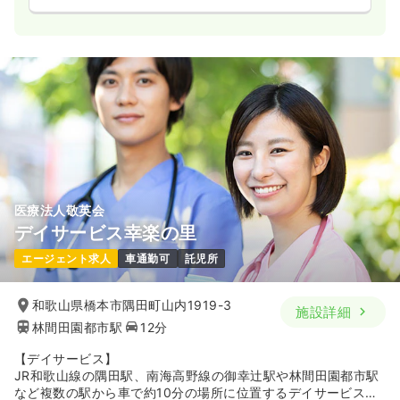
医療法人敬英会
デイサービス幸楽の里
エージェント求人
車通勤可
託児所
和歌山県橋本市隅田町山内1919-3
施設詳細
林間田園都市駅
12分
【デイサービス】
JR和歌山線の隅田駅、南海高野線の御幸辻駅や林間田園都市駅
など複数の駅から車で約10分の場所に位置するデイサービスセ