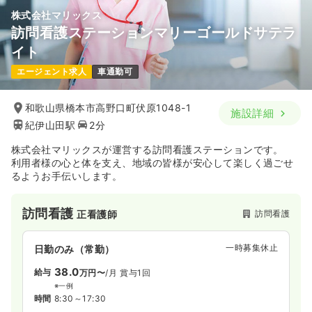
株式会社マリックス
訪問看護ステーションマリーゴールドサテラ
イト
エージェント求人
車通勤可
和歌山県橋本市高野口町伏原1048-1
施設詳細
紀伊山田駅
2分
株式会社マリックスが運営する訪問看護ステーションです。
利用者様の心と体を支え、地域の皆様が安心して楽しく過ごせ
るようお手伝いします。
訪問看護
訪問看護
正看護師
一時募集休止
日勤のみ（常勤）
38.0
給与
万円〜
/月
賞与1回
※一例
時間
8:30～17:30