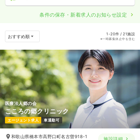
条件の保存・新着求人のお知らせ設定
1-20件 / 21施設
※一時募集休止中を含む
医療法人郷の会
こころの郷クリニック
エージェント求人
車通勤可
和歌山県橋本市高野口町名古曽918-1
施設詳細