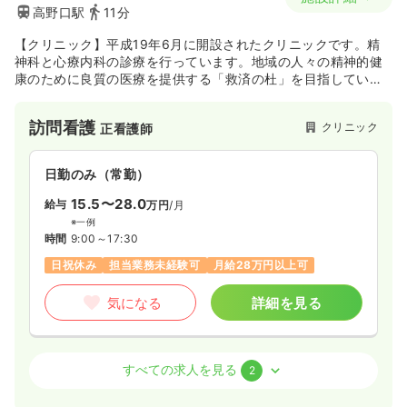
高野口駅
11分
【クリニック】平成19年6月に開設されたクリニックです。精
神科と心療内科の診療を行っています。地域の人々の精神的健
康のために良質の医療を提供する「救済の杜」を目指していま
す。同法人が運営している紀の郷病院と連携を取っています。
訪問看護
クリニック
正看護師
日勤のみ（常勤）
15.5〜28.0
給与
万円
/月
※一例
時間
9:00～17:30
日祝休み
担当業務未経験可
月給28万円以上可
気になる
詳細を見る
外来
クリニック
正看護師
すべての求人を見る
2