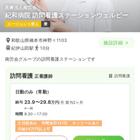
医療法人南労会
紀和病院 訪問看護ステーションウェルビー
エージェント求人
寮
和歌山県橋本市神野々1103
施設詳細
紀伊山田駅
10分
南労会グループの訪問看護ステーションです
訪問看護
訪問看護
正看護師
日勤のみ（常勤）
23.9〜29.8
給与
万円
/月
賞与2ヶ月
※一例
時間
8:30～17:00
土日祝休み
年間休日121日
オンコールあり
月給29万円以上可