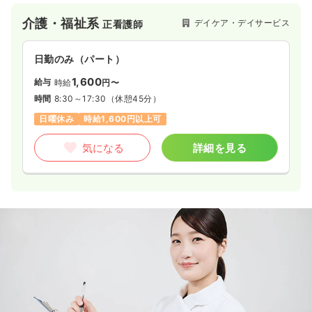
自分らしく」をコンセプトに、医療依存度の高い方や終末期ケ
介護・福祉系
デイケア・デイサービス
正看護師
ア、お看取りまで対応できる体制を整えており、入居者様一人
ひとりの「やりたいこと」を実現するオーダーメイドの生活支
援を行っています。看護・介護の各専門スタッフが密に連携す
日勤のみ（パート）
るチーム体制が構築されており、画一的ではない、個々の人生
に寄り添った深いケアを実践したい方に適した環境です。
1,600
給与
時給
円〜
時間
8:30～17:30
（休憩45分）
日曜休み
時給1,600円以上可
気になる
詳細を見る