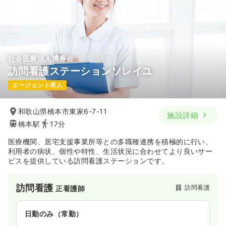
年間休日121日
4週8休以上
月給23万円以上可
気になる
詳細を見る
社会医療法人博寿会
訪問看護ステーションソレイユ
エージェント求人
和歌山県橋本市東家6-7-11
施設詳細
橋本駅
17分
医療機関、居宅支援事業所等との多職種連携を積極的に行い、
利用者の病状、個性や特性、生活状況に合わせてより良いサー
ビスを提供している訪問看護ステーションです。
訪問看護
訪問看護
正看護師
日勤のみ（常勤）