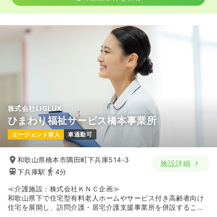
株式会社LIGLUX
ひまわり福祉サービス橋本事業所
エージェント求人
車通勤可
和歌山県橋本市隅田町下兵庫514-3
施設詳細
下兵庫駅
4分
≪介護施設：株式会社ＫＮＣ企画≫
和歌山県下で住宅型有料老人ホームやサービス付き高齢者向け
住宅を展開し、訪問介護・居宅介護支援事業所を併設すること
で、24時間365日の安心を提供している施設です。「最期まで