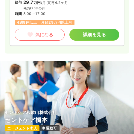
29.7
給与
万円
/月
賞与4.2ヶ月
※経験25年の例
時間
8:00～17:00
4週8休以上
月給29万円以上可
気になる
詳細を見る
セントケア和歌山株式会社
セントケア橋本
エージェント求人
車通勤可