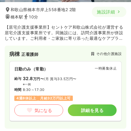
和歌山県橋本市岸上558番地2 2階
施設詳細
橋本駅
10分
【居宅介護支援事業所】セントケア和歌山株式会社が運営する
居宅介護支援事業所です。同施設には、訪問介護事業所が併設
しています。ご利用者・ご家族に寄り添った最適なケアプラン
を作成できるよう、医療機関や地域包括支援センターと連携
し、最良なサービスを提供しています。
病棟
その他介護施設
正看護師
一時募集休止
日勤のみ（常勤）
32.8
給与
万円〜
/月
賞与33.5万円〜
※一例
時間
8:30～17:30
4週8休以上
月給32万円以上可
気になる
詳細を見る