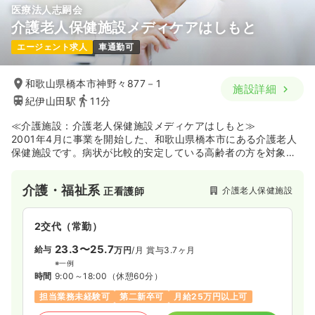
医療法人志嗣会
介護老人保健施設メディケアはしもと
エージェント求人
車通勤可
和歌山県橋本市神野々877－1
施設詳細
紀伊山田駅
11分
≪介護施設：介護老人保健施設メディケアはしもと≫
2001年4月に事業を開始した、和歌山県橋本市にある介護老人
保健施設です。病状が比較的安定している高齢者の方を対象
に、リハビリテーションや看護、介護サービスを提供すること
で、1日でも早い在宅生活への復帰と質の高い生活の継続を支援
介護・福祉系
介護老人保健施設
正看護師
しています。「一人ひとりを大切に」という運営方針のもと、
利用者様に寄り添ったケアを実践しており、協力医療機関であ
る医療法人南労会紀和病院との連携体制も整っているため、在
2交代（常勤）
宅復帰支援に携わりたい方にオススメの施設です。
23.3〜25.7
給与
万円
/月
賞与3.7ヶ月
※一例
時間
9:00～18:00
（休憩60分）
担当業務未経験可
第二新卒可
月給25万円以上可