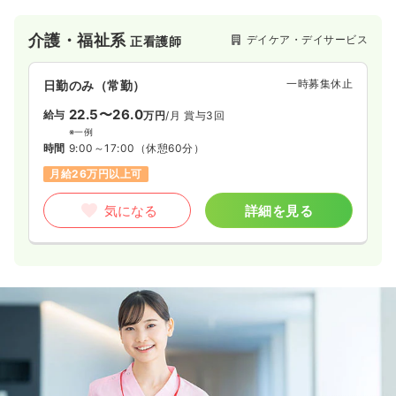
ンターです。2004年に開設して以来、ご家族の介護負担を軽減
し、利用者の方々が住み慣れた地域で、その人らしい質の高い
介護・福祉系
デイケア・デイサービス
正看護師
生活を送る事ができるよう援助させていただきます
一時募集休止
日勤のみ（常勤）
22.5〜26.0
給与
万円
/月
賞与3回
※一例
時間
9:00～17:00
（休憩60分）
月給26万円以上可
気になる
詳細を見る