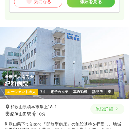
気になる
詳細を見る
医療法人南労会
紀和病院
エージェント求人
7:1
電子カルテ
車通勤可
託児所
寮
和歌山県橋本市岸上18-1
施設詳細
紀伊山田駅
10分
和歌山県下で初めて「開放型病床」の施設基準を拝受し、地域