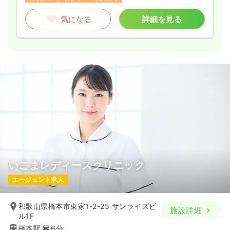
気になる
詳細を見る
いこまレディースクリニック
エージェント求人
和歌山県橋本市東家1-2-25 サンライズビ
施設詳細
ル1F
橋本駅
6分