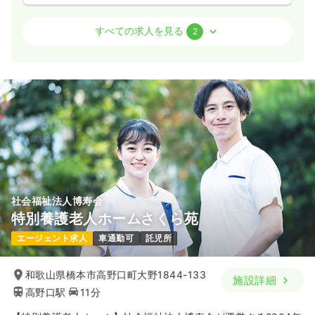
介護・福祉系
デイケア・デイサービス
正看護師
すべての求人を見る
2
一時募集休止
2交代（常勤）
22.5〜26.0
給与
万円
/月
賞与3回
※一例
時間
9:00～17:00
（休憩60分）
4週8休以上
月給26万円以上可
気になる
詳細を見る
社会福祉法人博寿会
特別養護老人ホームさくら苑
一時募集休止
日勤のみ（パート）
エージェント求人
車通勤可
託児所
給与
お問い合わせください
時間
9:00～17:00
和歌山県橋本市高野口町大野1844-133
施設詳細
気になる
詳細を見る
高野口駅
11分