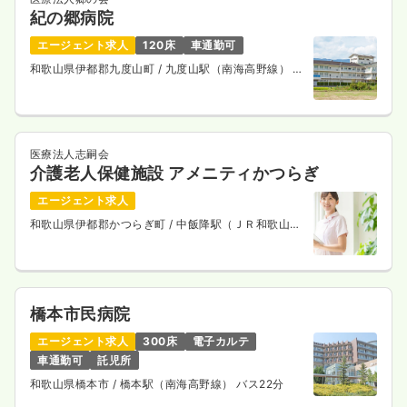
紀の郷病院
エージェント求人
120床
車通勤可
和歌山県伊都郡九度山町
/ 九度山駅（南海高野線） 徒
歩10分
医療法人志嗣会
介護老人保健施設 アメニティかつらぎ
エージェント求人
和歌山県伊都郡かつらぎ町
/ 中飯降駅（ＪＲ和歌山
線） 車5分
橋本市民病院
エージェント求人
300床
電子カルテ
車通勤可
託児所
和歌山県橋本市
/ 橋本駅（南海高野線） バス22分