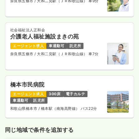
奈良県五條市
/ 大和二見駅（ＪＲ和歌山線） 車9分
社会福祉法人正和会
介護老人福祉施設まきの苑
エージェント求人
車通勤可
託児所
奈良県五條市
/ 大和二見駅（ＪＲ和歌山線） 車7分
橋本市民病院
エージェント求人
300床
電子カルテ
車通勤可
託児所
和歌山県橋本市
/ 橋本駅（南海高野線） バス22分
同じ地域で条件を追加する