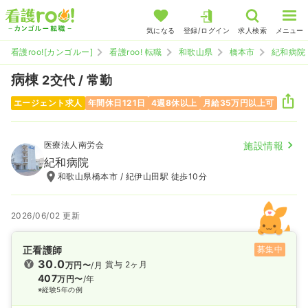
気になる
登録/ログイン
求人検索
メニュー
看護roo![カンゴルー]
看護roo! 転職
和歌山県
橋本市
紀和病院
病棟
2交代 / 常勤
エージェント求人
年間休日121日
4週8休以上
月給35万円以上可
医療法人南労会
施設情報
紀和病院
和歌山県橋本市 / 紀伊山田駅 徒歩10分
2026/06/02 更新
正看護師
募集中
30.0
賞与 2ヶ月
万円〜
/月
407
万円〜
/年
※経験5年の例