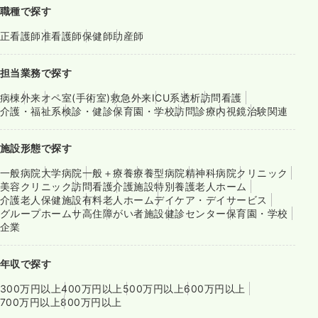
職種で探す
正看護師
准看護師
保健師
助産師
担当業務で探す
病棟
外来
オペ室(手術室)
救急外来
ICU系
透析
訪問看護
介護・福祉系
検診・健診
保育園・学校
訪問診療
内視鏡
治験関連
施設形態で探す
一般病院
大学病院
一般＋療養
療養型病院
精神科病院
クリニック
美容クリニック
訪問看護
介護施設
特別養護老人ホーム
介護老人保健施設
有料老人ホーム
デイケア・デイサービス
グループホーム
サ高住
障がい者施設
健診センター
保育園・学校
企業
年収で探す
300万円以上
400万円以上
500万円以上
600万円以上
700万円以上
800万円以上