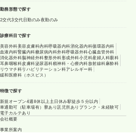
勤務形態で探す
2交代
3交代
日勤のみ
夜勤のみ
診療科目で探す
美容外科
美容皮膚科
内科
呼吸器内科
消化器内科
循環器内科
血液内科
腎臓内科
糖尿病内科
外科
呼吸器外科
心臓血管外科
消化器外科
脳神経外科
整形外科
形成外科
小児科
産婦人科
眼科
耳鼻咽喉科
皮膚科
泌尿器科
精神科・心療内科
放射線科
麻酔科
リウマチ科
リハビリテーション科
アレルギー科
緩和医療科（ホスピス）
特徴で探す
新規オープン
4週8休以上
土日休み
駅徒歩５分以内
車通勤可（駐車場有）
寮あり
託児所あり
ブランク・未経験可
電子カルテあり
会社概要
事業所案内