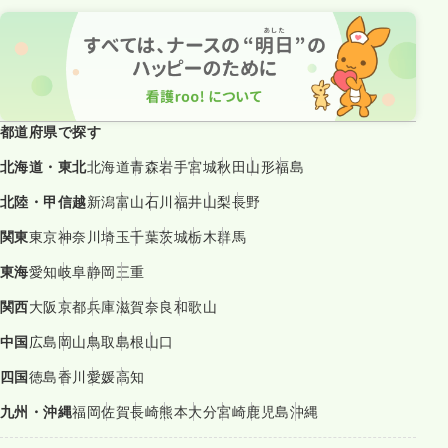
都道府県で探す
北海道・東北
北海道
青森
岩手
宮城
秋田
山形
福島
北陸・甲信越
新潟
富山
石川
福井
山梨
長野
関東
東京
神奈川
埼玉
千葉
茨城
栃木
群馬
東海
愛知
岐阜
静岡
三重
関西
大阪
京都
兵庫
滋賀
奈良
和歌山
中国
広島
岡山
鳥取
島根
山口
四国
徳島
香川
愛媛
高知
九州・沖縄
福岡
佐賀
長崎
熊本
大分
宮崎
鹿児島
沖縄