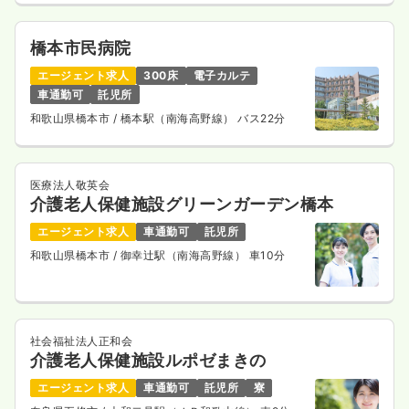
橋本市民病院
エージェント求人
300床
電子カルテ
車通勤可
託児所
和歌山県橋本市
/ 橋本駅（南海高野線） バス22分
医療法人敬英会
介護老人保健施設グリーンガーデン橋本
エージェント求人
車通勤可
託児所
和歌山県橋本市
/ 御幸辻駅（南海高野線） 車10分
社会福祉法人正和会
介護老人保健施設ルポゼまきの
エージェント求人
車通勤可
託児所
寮