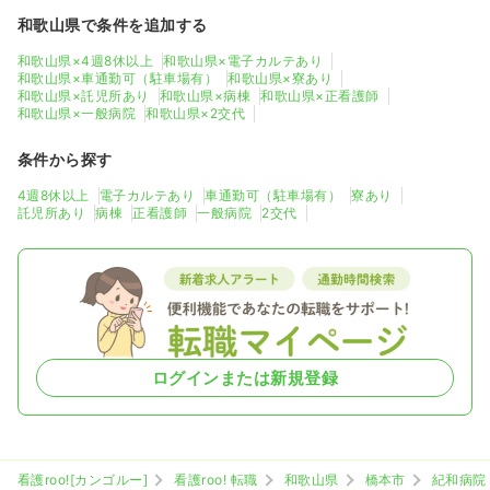
和歌山県で条件を追加する
和歌山県×4週8休以上
和歌山県×電子カルテあり
和歌山県×車通勤可（駐車場有）
和歌山県×寮あり
和歌山県×託児所あり
和歌山県×病棟
和歌山県×正看護師
和歌山県×一般病院
和歌山県×2交代
条件から探す
4週8休以上
電子カルテあり
車通勤可（駐車場有）
寮あり
託児所あり
病棟
正看護師
一般病院
2交代
ログインまたは新規登録
看護roo![カンゴルー]
看護roo! 転職
和歌山県
橋本市
紀和病院