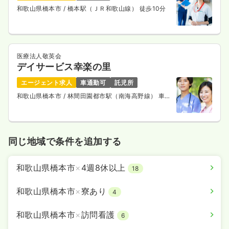
和歌山県橋本市
/ 橋本駅（ＪＲ和歌山線） 徒歩10分
医療法人敬英会
デイサービス幸楽の里
エージェント求人
車通勤可
託児所
和歌山県橋本市
/ 林間田園都市駅（南海高野線） 車12
分
同じ地域で条件を追加する
和歌山県橋本市
×
4週8休以上
18
和歌山県橋本市
×
寮あり
4
和歌山県橋本市
×
訪問看護
6