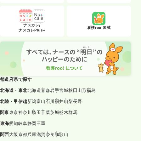
ナスカレ/
看護roo!国試
ナスカレPlus+
都道府県で探す
北海道・東北
北海道
青森
岩手
宮城
秋田
山形
福島
北陸・甲信越
新潟
富山
石川
福井
山梨
長野
関東
東京
神奈川
埼玉
千葉
茨城
栃木
群馬
東海
愛知
岐阜
静岡
三重
関西
大阪
京都
兵庫
滋賀
奈良
和歌山