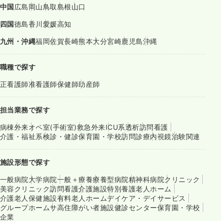
中国
広島
岡山
鳥取
島根
山口
四国
徳島
香川
愛媛
高知
九州・沖縄
福岡
佐賀
長崎
熊本
大分
宮崎
鹿児島
沖縄
職種で探す
正看護師
准看護師
保健師
助産師
担当業務で探す
病棟
外来
オペ室(手術室)
救急外来
ICU系
透析
訪問看護
介護・福祉系
検診・健診
保育園・学校
訪問診療
内視鏡
治験関連
施設形態で探す
一般病院
大学病院
一般＋療養
療養型病院
精神科病院
クリニック
美容クリニック
訪問看護
介護施設
特別養護老人ホーム
介護老人保健施設
有料老人ホーム
デイケア・デイサービス
グループホーム
サ高住
障がい者施設
健診センター
保育園・学校
企業