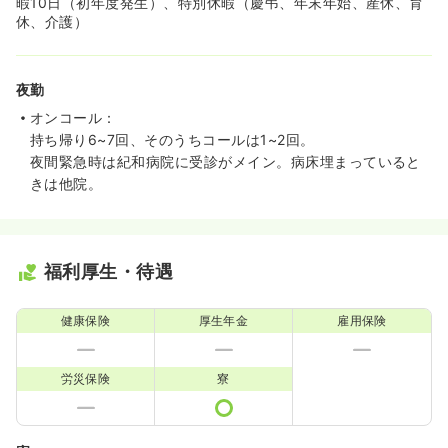
暇10日（初年度発生）、特別休暇（慶弔、年末年始、産休、育
休、介護）
夜勤
オンコール：
持ち帰り6~7回、そのうちコールは1~2回。
夜間緊急時は紀和病院に受診がメイン。病床埋まっていると
きは他院。
福利厚生・待遇
健康保険
厚生年金
雇用保険
労災保険
寮