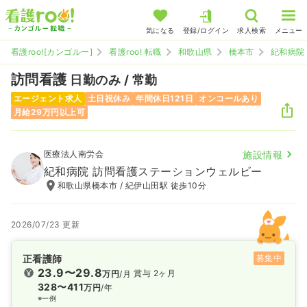
気になる
登録/ログイン
求人検索
メニュー
看護roo![カンゴルー]
看護roo! 転職
和歌山県
橋本市
紀和病院
訪問看護
日勤のみ / 常勤
エージェント求人
土日祝休み
年間休日121日
オンコールあり
月給29万円以上可
医療法人南労会
施設情報
紀和病院 訪問看護ステーションウェルビー
和歌山県橋本市 / 紀伊山田駅 徒歩10分
2026/07/23 更新
正看護師
募集中
23.9〜29.8
賞与 2ヶ月
万円
/月
328〜411
万円
/年
※一例