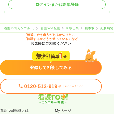
ログインまたは新規登録
看護roo![カンゴルー]
看護roo! 転職
和歌山県
橋本市
紀和病院
「希望に合う求人があるか知りたい」
「転職するかどうか迷っている」など
お気軽にご相談ください
登録して相談してみる
0120-512-919
平日9:00～18:00
看護roo!転職とは
Myページ