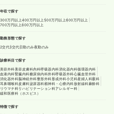
年収で探す
300万円以上
400万円以上
500万円以上
600万円以上
700万円以上
800万円以上
勤務形態で探す
2交代
3交代
日勤のみ
夜勤のみ
診療科目で探す
美容外科
美容皮膚科
内科
呼吸器内科
消化器内科
循環器内科
血液内科
腎臓内科
糖尿病内科
外科
呼吸器外科
心臓血管外科
消化器外科
脳神経外科
整形外科
形成外科
小児科
産婦人科
眼科
耳鼻咽喉科
皮膚科
泌尿器科
精神科・心療内科
放射線科
麻酔科
リウマチ科
リハビリテーション科
アレルギー科
緩和医療科（ホスピス）
特徴で探す