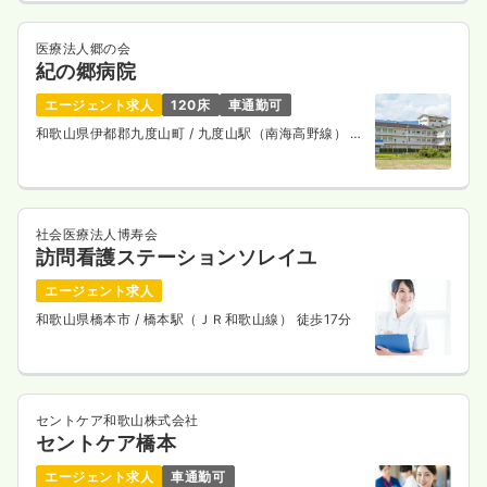
医療法人郷の会
紀の郷病院
エージェント求人
120床
車通勤可
和歌山県伊都郡九度山町
/ 九度山駅（南海高野線） 徒
歩10分
社会医療法人博寿会
訪問看護ステーションソレイユ
エージェント求人
和歌山県橋本市
/ 橋本駅（ＪＲ和歌山線） 徒歩17分
セントケア和歌山株式会社
セントケア橋本
エージェント求人
車通勤可