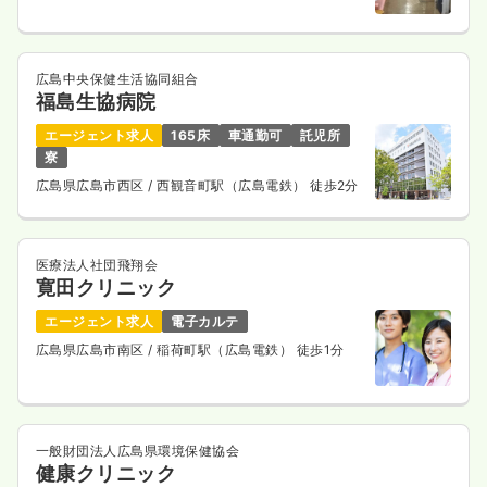
広島中央保健生活協同組合
福島生協病院
エージェント求人
165床
車通勤可
託児所
寮
広島県広島市西区
/ 西観音町駅（広島電鉄） 徒歩2分
医療法人社団飛翔会
寛田クリニック
エージェント求人
電子カルテ
広島県広島市南区
/ 稲荷町駅（広島電鉄） 徒歩1分
一般財団法人広島県環境保健協会
健康クリニック