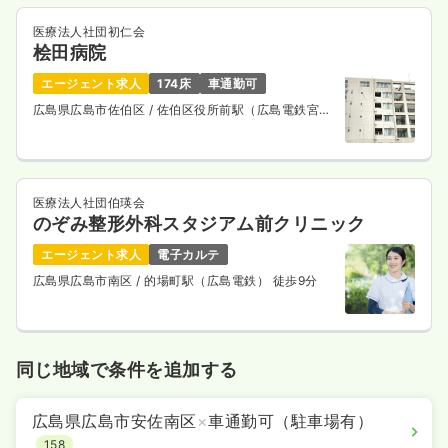
医療法人社団初仁会
桧田病院
エージェント求人
174床
車通勤可
広島県広島市佐伯区
/ 佐伯区役所前駅（広島電鉄宮島
線） 徒歩6分
医療法人社団伯瑛会
のぞみ整形外科スタジアム前クリニック
エージェント求人
電子カルテ
広島県広島市南区
/ 的場町駅（広島電鉄） 徒歩9分
同じ地域で条件を追加する
広島県広島市安佐南区
×
車通勤可（駐車場有）
158