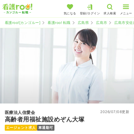
気になる
登録/ログイン
求人検索
メニュー
看護roo![カンゴルー]
看護roo! 転職
広島県
広島市
広島市安佐
2026/07/08更新
医療法人信愛会
高齢者用福祉施設めぞん大塚
エージェント求人
車通勤可