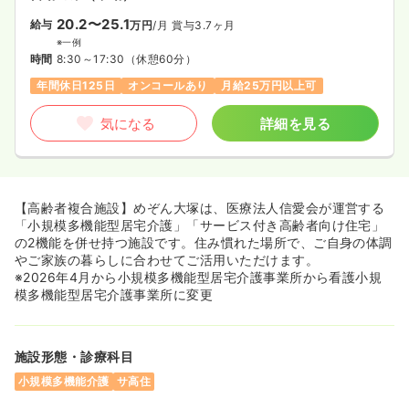
20.2〜25.1
給与
万円
/月
賞与3.7ヶ月
※一例
時間
8:30～17:30
（休憩60分）
年間休日125日
オンコールあり
月給25万円以上可
気になる
詳細を見る
【高齢者複合施設】めぞん大塚は、医療法人信愛会が運営する
「小規模多機能型居宅介護」「サービス付き高齢者向け住宅」
の2機能を併せ持つ施設です。住み慣れた場所で、ご自身の体調
やご家族の暮らしに合わせてご活用いただけます。
※2026年4月から小規模多機能型居宅介護事業所から看護小規
模多機能型居宅介護事業所に変更
施設形態・診療科目
小規模多機能介護
サ高住