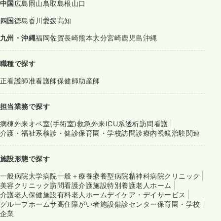
中国
広島
岡山
鳥取
島根
山口
四国
徳島
香川
愛媛
高知
九州・沖縄
福岡
佐賀
長崎
熊本
大分
宮崎
鹿児島
沖縄
職種で探す
正看護師
准看護師
保健師
助産師
担当業務で探す
病棟
外来
オペ室(手術室)
救急外来
ICU系
透析
訪問看護
介護・福祉系
検診・健診
保育園・学校
訪問診療
内視鏡
治験関連
施設形態で探す
一般病院
大学病院
一般＋療養
療養型病院
精神科病院
クリニック
美容クリニック
訪問看護
介護施設
特別養護老人ホーム
介護老人保健施設
有料老人ホーム
デイケア・デイサービス
グループホーム
サ高住
障がい者施設
健診センター
保育園・学校
企業