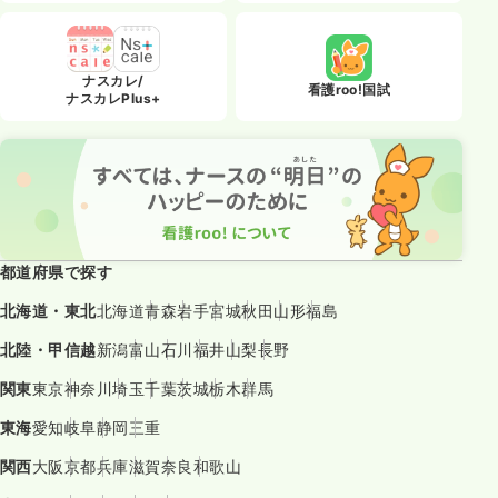
ナスカレ/
看護roo!国試
ナスカレPlus+
都道府県で探す
北海道・東北
北海道
青森
岩手
宮城
秋田
山形
福島
北陸・甲信越
新潟
富山
石川
福井
山梨
長野
関東
東京
神奈川
埼玉
千葉
茨城
栃木
群馬
東海
愛知
岐阜
静岡
三重
関西
大阪
京都
兵庫
滋賀
奈良
和歌山