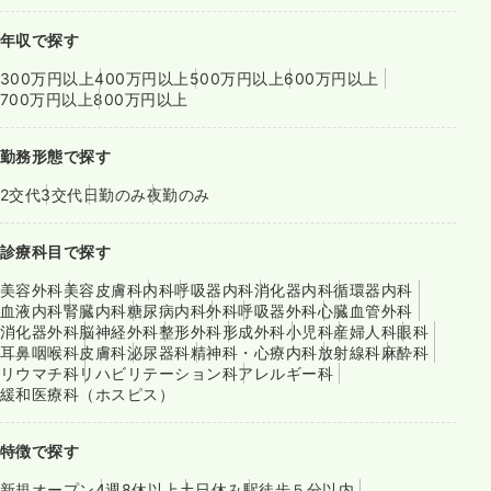
年収で探す
300万円以上
400万円以上
500万円以上
600万円以上
700万円以上
800万円以上
勤務形態で探す
2交代
3交代
日勤のみ
夜勤のみ
診療科目で探す
美容外科
美容皮膚科
内科
呼吸器内科
消化器内科
循環器内科
血液内科
腎臓内科
糖尿病内科
外科
呼吸器外科
心臓血管外科
消化器外科
脳神経外科
整形外科
形成外科
小児科
産婦人科
眼科
耳鼻咽喉科
皮膚科
泌尿器科
精神科・心療内科
放射線科
麻酔科
リウマチ科
リハビリテーション科
アレルギー科
緩和医療科（ホスピス）
特徴で探す
新規オープン
4週8休以上
土日休み
駅徒歩５分以内