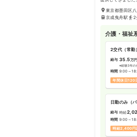
療の医療機関とし
東京都墨田区八広
ている方や気管切
ます。
京成曳舟駅
2
また、小児を含み
医療機関でもあり
介護・福祉
常症まで幅広い疾
できる限り長く安
せるように支援を
2交代（常勤
35.5
給与
万
※経験3年の
時間
9:00～18
年間休日120
日勤のみ（パ
2,0
給与
時給
時間
9:00～18
時給2,400