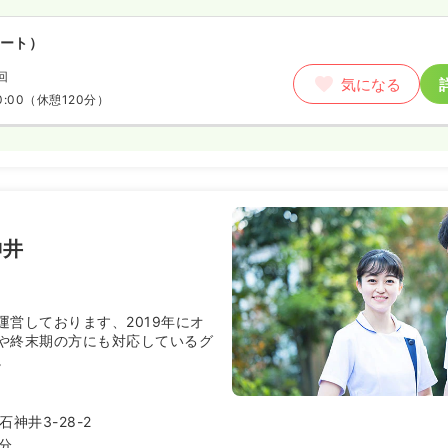
ート）
回
気になる
0:00
（休憩120分）
神井
運営しております、2019年にオ
や終末期の方にも対応しているグ
。
神井3-28-2
8分