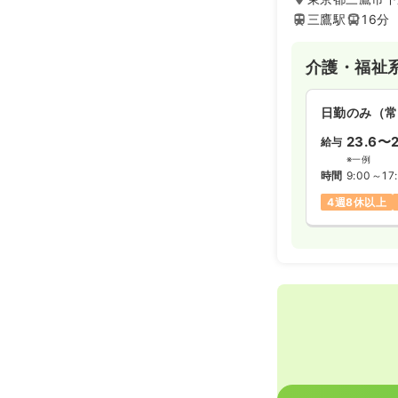
び２つの地域包括
三鷹駅
16分
福祉施設として各
す。
また、保育園（定
介護・福祉
育て世代にも寄り
日勤のみ（常
23.6〜2
給与
※一例
時間
9:00～17
4週8休以上