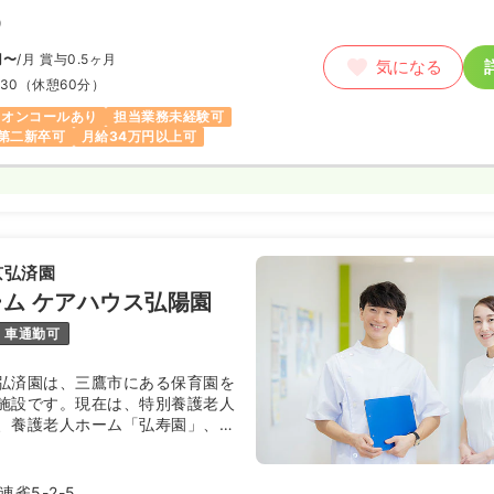
）
円〜
/月
賞与0.5ヶ月
気になる
:30
（休憩60分）
オンコールあり
担当業務未経験可
第二新卒可
月給34万円以上可
京弘済園
ム ケアハウス弘陽園
車通勤可
弘済園は、三鷹市にある保育園を
施設です。現在は、特別養護老人
、養護老人ホーム「弘寿園」、ケ
」の３つの入所施設と、高齢者在
ー「弘済ケアセンター」、「三鷹
けやき苑」の２つの通所施設およ
雀5-2-5