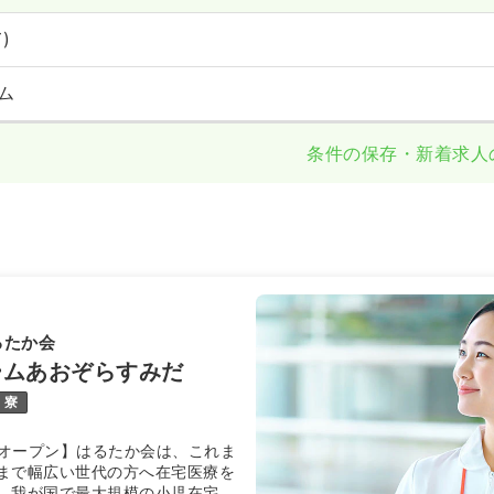
)
ム
条件の保存・新着求人
るたか会
ームあおぞらすみだ
寮
新規オープン】はるたか会は、これま
まで幅広い世代の方へ在宅医療を
。我が国で最大規模の小児在宅医