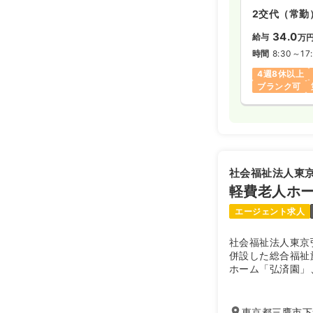
2交代（常勤
34.0
給与
万
時間
8:30～17
4週8休以上
ブランク可
社会福祉法人東
軽費老人ホー
エージェント求人
社会福祉法人東京
併設した総合福祉
ホーム「弘済園」
アハウス「弘陽園
宅サービスセンタ
市高齢者センター
東京都三鷹市下連