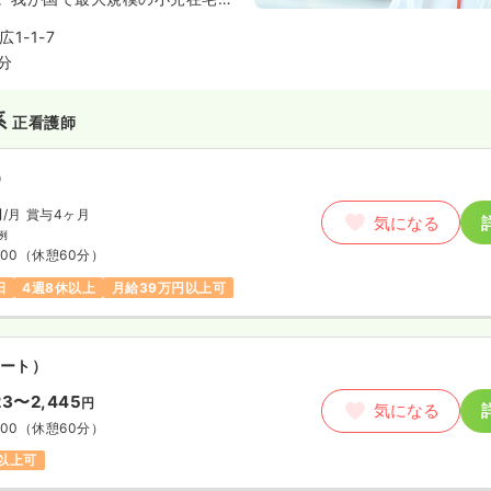
て開設し、人工呼吸器を使用され
1-1-7
開している方も多く受け入れてい
分
在宅での緩和医療を提供している
、悪性腫瘍から心不全、染色体異
系
正看護師
患の患者様がいらっしゃいます。
心して、苦痛なく家族と共に過ご
してきました。
）
円
/月
賞与4ヶ月
気になる
例
:00
（休憩60分）
日
4週8休以上
月給39万円以上可
ート）
23〜2,445
円
気になる
:00
（休憩60分）
円以上可