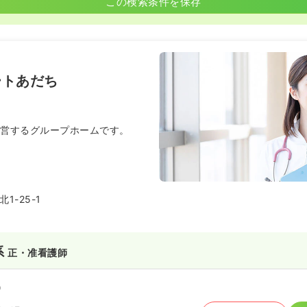
この検索条件を保存
ートあだち
運営するグループホームです。
1-25-1
系
正・准看護師
）