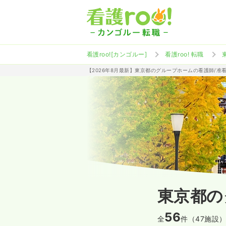
看護roo![カンゴルー]
看護roo! 転職
【2026年8月最新】東京都のグループホームの看護師/准
東京都の
56
全
件（47施設