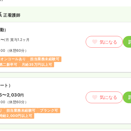
系
正看護師
勤）
円〜
/月
賞与1.2ヶ月
気になる
:00
（休憩60分）
オンコールあり
担当業務未経験可
第二新卒可
月給35万円以上可
ート）
15〜2,030
円
気になる
:00
（休憩60分）
り
担当業務未経験可
ブランク可
時給2,000円以上可