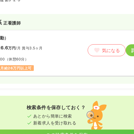
支援センターを運営する総合老人
分野に積極的に取り組んでおりま
員60名）を併設し、乳幼児と子
系
正看護師
添い応援しています。
勤）
6.6
万円
/月
賞与3.5ヶ月
気になる
:00
（休憩60分）
月給26万円以上可
検索条件を保存しておく？
あとから簡単に検索
新着求人を受け取れる