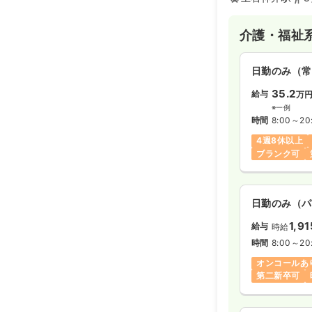
介護・福祉
日勤のみ（常
35.2
給与
万
※一例
時間
8:00～20
4週8休以上
ブランク可
日勤のみ（パ
1,9
給与
時給
時間
8:00～20
オンコールあ
第二新卒可