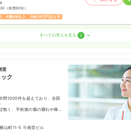
例
:30
（休憩60分）
日
4週8休以上
月給39万円以上可
室)
正看護師
すべての求人を見る
2
勤）
〜
/月
賞与3.1ヶ月
気になる
例
南堂
:30
ニック
日
4週8休以上
月給39万円以上可
年間1000件を超えており、全国
）
♪
わせください
ぼ無く、手術後の傷の腫れや痛み
気になる
:30
（休憩60分）
ザー手術を導入しています。
日
4週8休以上
山町11-5 斗南堂ビル