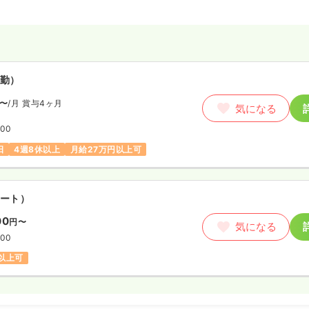
勤）
〜
/月
賞与4ヶ月
気になる
:00
日
4週8休以上
月給27万円以上可
ート）
00
円〜
気になる
:00
円以上可