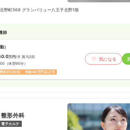
北野町568 グランバリュー八王子北野1階
護師
勤）
40.0
万円
/月
賞与2回
気になる
:00
（休憩90分）
間休日120日
月給40万円以上可
し整形外科
電子カルテ