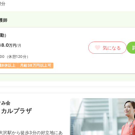
2分
護師
勤）
38.0
万円
/月
気になる
:00
（休憩120分）
週8休以上
月給38万円以上可
ぐみ会
ィカルプラザ
大沢駅から徒歩3分の好立地にあ