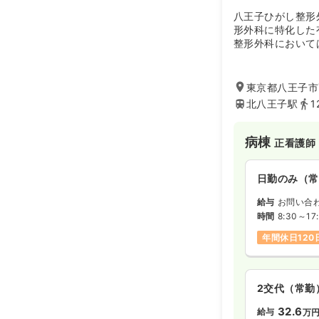
八王子ひがし整形外
形外科に特化した
整形外科において
上の患者さんの治
実績があります。
節外科に特化して
東京都八王子市高
い治療を行ってい
北八王子駅
1
病棟
正看護師
日勤のみ（常
給与
お問い合
時間
8:30～17
年間休日120
2交代（常勤
32.6
給与
万