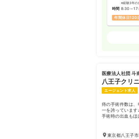
※経験3年の
時間
8:30～17
年間休日120
オペ室(手術
日勤のみ（常
37.5
給与
万円
※経験5年の
医療法人社団 斗
時間
8:30～17
八王子クリ
年間休日120
エージェント求人
痔の手術件数は、
2交代（常勤
一を誇っています
給与
お問い合
手術時の出血もほ
時間
8:30～17
を抑えられるレー
年間休日120
東京都八王子市横