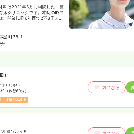
科は2021年6月に開院した、整
有床クリニックです。本院の昭島
は、開業以降6年間で2万3千人以
療実績が、また年間350件の手術
八王子ひがしクリニックは特に関
おり、実績豊富な専門医が質の高
倉町36-1
ます。
2分
勤）
わせください
気になる
:30
（休憩60分）
日
4週8休以上
）
円
/月
賞与3.1ヶ月
気になる