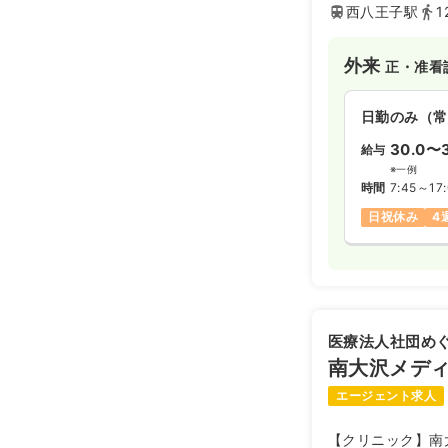
西八王子駅
1
外来
正・准看
日勤のみ（常
30.0〜
給与
※一例
時間
7:45～17
日祝休み
4
医療法人社団め
南大沢メデ
エージェント求人
【クリニック】南