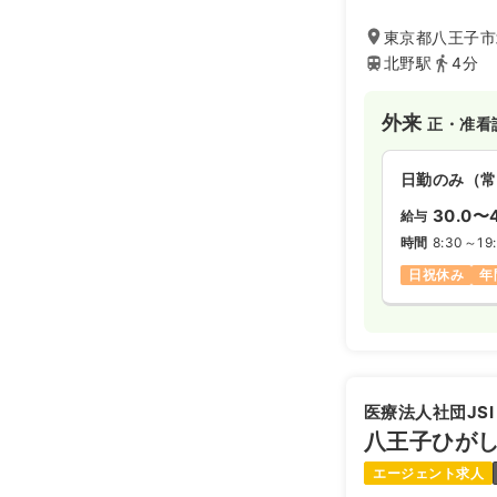
東京都八王子市
北野駅
4分
外来
正・准看
日勤のみ（常
30.0〜
給与
時間
8:30～19
日祝休み
年
医療法人社団JSI
八王子ひが
エージェント求人