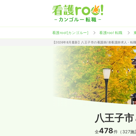
看護roo![カンゴルー]
看護roo! 転職
【2026年8月最新】八王子市の看護師/准看護師求人・転
八王子市
478
全
件（327