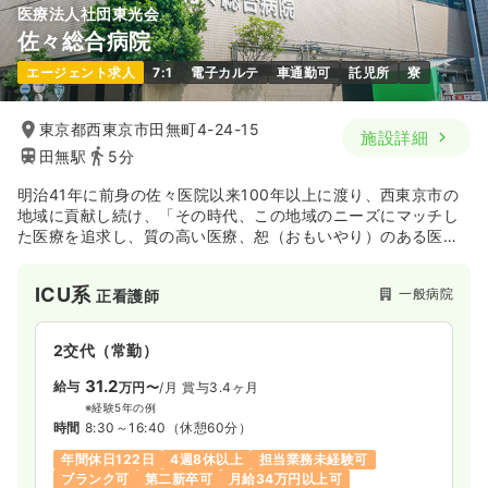
医療法人社団東光会
佐々総合病院
夜勤のみ（パート）
エージェント求人
7:1
電子カルテ
車通勤可
託児所
寮
3.9
給与
万円
/回
時間
16:30～9:00
（休憩90分）
東京都西東京市田無町4-24-15
施設詳細
田無駅
5分
日祝休み
ブランク可
第二新卒可
明治41年に前身の佐々医院以来100年以上に渡り、西東京市の
気になる
詳細を見る
地域に貢献し続け、「その時代、この地域のニーズにマッチし
た医療を追求し、質の高い医療、恕（おもいやり）のある医療
を実践する。」を基本理念に掲げる地域密着型の急性期病院で
す。
一時募集休止
日勤のみ（常勤）
ICU系
一般病院
正看護師
30.2
給与
万円〜
/月
賞与3.57ヶ月
2交代（常勤）
※経験5年の例
時間
8:30～17:00
（休憩60分）
31.2
給与
万円〜
/月
賞与3.4ヶ月
日祝休み
4週8休以上
ブランク可
第二新卒可
※経験5年の例
月給30万円以上可
時間
8:30～16:40
（休憩60分）
年間休日122日
4週8休以上
担当業務未経験可
気になる
詳細を見る
ブランク可
第二新卒可
月給34万円以上可