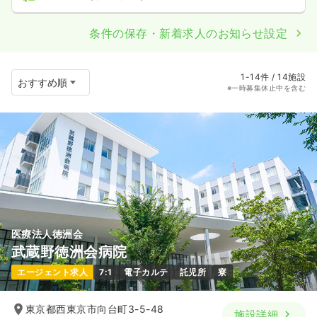
条件の保存・新着求人のお知らせ設定
1-14件 / 14施設
※一時募集休止中を含む
医療法人徳洲会
武蔵野徳洲会病院
エージェント求人
7:1
電子カルテ
託児所
寮
東京都西東京市向台町3-5-48
施設詳細