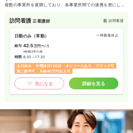
複数の事業所を展開しており、各事業所間での連携を密にし、
しっかりとした情報共有のもと、
「ご利用者様の状態の変化に対応した、限界を作らないサービ
訪問看護
訪問看護
正看護師
ス」
「各事業所が、ご利用者様を包括的な視点でチームアプローチ
していく、
一時募集休止
日勤のみ（常勤）
つながるサービス」の実践を目指しています。
42.5
給与
万円〜
/月
※経験3年の例
時間
8:30～17:30
土日休み
年間休日120日
オンコールあり
ブランク可
第二新卒可
月給40万円以上可
気になる
詳細を見る