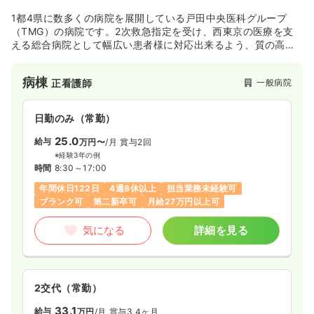
1都4県に数多くの病院を展開している戸田中央医科グループ
気になる
詳細を見る
（TMG）の病院です。2次救急指定を受け、西東京の医療を支
える総合病院として幅広い患者様に対応出来るよう、質の高
い、高度な医療を提供し続けています。駅からも徒歩圏内とア
訪問看護
一般病院
正看護師
クセスが良好な立地にあります。
病棟
一般病院
正看護師
一時募集休止
日勤のみ（常勤）
日勤のみ（常勤）
26.4
給与
万円〜
/月
賞与3ヶ月
25.0
給与
※経験3年の例
万円〜
/月
賞与2回
時間
9:00～17:00
（休憩50分）
※経験3年の例
時間
8:30～17:00
土日祝休み
年間休日120日
オンコールあり
月給26万円以上可
年間休日122日
4週8休以上
担当業務未経験可
ブランク可
第二新卒可
月給27万円以上可
気になる
詳細を見る
気になる
詳細を見る
一時募集休止
日勤のみ（パート）
2交代（常勤）
2,000
給与
時給
円〜
33.1
給与
万円
/月
賞与3.4ヶ月
時間
9:00～17:00
（休憩50分）