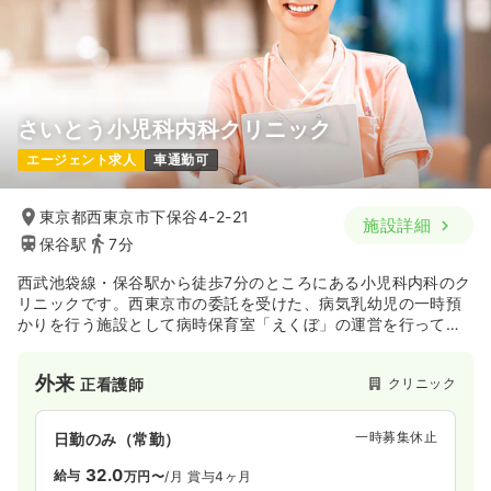
さいとう小児科内科クリニック
エージェント求人
車通勤可
東京都西東京市下保谷4-2-21
施設詳細
保谷駅
7分
西武池袋線・保谷駅から徒歩7分のところにある小児科内科のク
リニックです。西東京市の委託を受けた、病気乳幼児の一時預
かりを行う施設として病時保育室「えくぼ」の運営を行ってい
ます。
外来
クリニック
正看護師
一時募集休止
日勤のみ（常勤）
32.0
給与
万円〜
/月
賞与4ヶ月