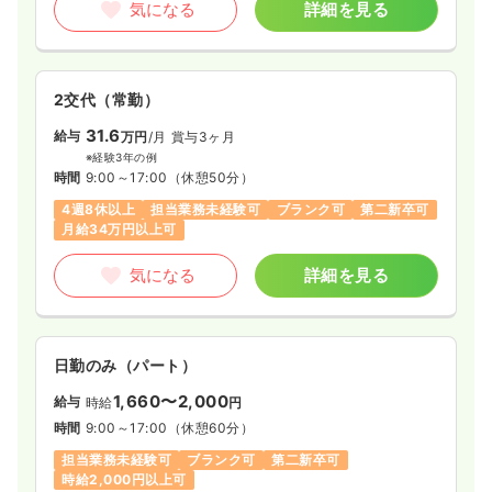
気になる
詳細を見る
2交代（常勤）
31.6
給与
万円
/月
賞与3ヶ月
※経験3年の例
時間
9:00～17:00
（休憩50分）
4週8休以上
担当業務未経験可
ブランク可
第二新卒可
月給34万円以上可
気になる
詳細を見る
日勤のみ（パート）
1,660〜2,000
給与
時給
円
時間
9:00～17:00
（休憩60分）
担当業務未経験可
ブランク可
第二新卒可
時給2,000円以上可