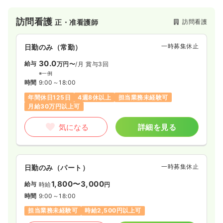
気になる
詳細を見る
訪問看護
訪問看護
正・准看護師
救急外来
一般病院
正看護師
一時募集休止
日勤のみ（常勤）
30.0
給与
万円〜
/月
賞与3回
2交代（常勤）
※一例
時間
9:00～18:00
30.9
給与
万円〜
/月
賞与3.4ヶ月
年間休日125日
4週8休以上
担当業務未経験可
※経験5年の例
時間
8:30～17:00
月給30万円以上可
日祝休み
4週8休以上
ブランク可
第二新卒可
気になる
詳細を見る
月給30万円以上可
気になる
詳細を見る
一時募集休止
日勤のみ（パート）
透析
1,800〜3,000
一般病院
正看護師
給与
時給
円
時間
9:00～18:00
一時募集休止
日勤のみ（常勤）
担当業務未経験可
時給2,500円以上可