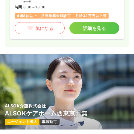
※一例
時間
8:30～18:30
4週8休以上
担当業務未経験可
月給32万円以上可
気になる
詳細を見る
ALSOK介護株式会社
ALSOKケアホーム西東京田無
エージェント求人
車通勤可