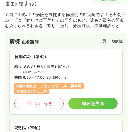
田無駅
19分
全国に60以上の病院を展開する徳洲会の新病院です！徳洲会グ
ループは『命だけは平等だ』の理念のもと、誰もが最善の医療
を受けられる社会を目指し、病院、介護施設、福祉施設などを
全国へ展開しています。
病棟
一般病院
正看護師
日勤のみ（常勤）
33.7
給与
万円
/月
賞与3.57ヶ月
※経験16年の例
時間
8:30～17:00
（休憩60分）
4週8休以上
ブランク可
第二新卒可
月給33万円以上可
気になる
詳細を見る
2交代（常勤）