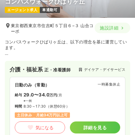
コンパスウォークひばりヶ丘
日勤のみ（パート）
エージェント求人
車通勤可
1,600
給与
時給
円〜
時間
9:00～17:30
東京都西東京市住吉町５丁目６−３ 山合コ
施設詳細
ーポ
オンコールあり
担当業務未経験可
ブランク可
第二新卒可
時給1,600円以上可
コンパスウォークひばりヶ丘は、以下の理念を基に運営してい
ます。
気になる
詳細を見る
①事業の実施に当たっては、利用者の意思及び人格を尊重し
て、常に利用者の立場に立ったサービスの提供を努めるものと
介護・福祉系
デイケア・デイサービス
正・准看護師
する。
オペ室(手術室)
一般病院
正看護師
②指定通所介護事業は、利用者が要介護状態となった場合にお
いても、利用者が可能な限りその居宅において、その有する能
一時募集休止
日勤のみ（常勤）
日勤のみ（常勤）
力に応じ自立 した日常生活を営むことができるよう生活機能の
維持又は向上を目指し、必要な日常生活上の世話及び機能訓練
29.0〜34.0
給与
万円
/月
35.8
給与
万円
/月
賞与3.4ヶ月
を行うことにより、利用者の社会的孤立感の解消及び心身機能
※一例
※経験20年の例
の維持並びに利用者の家族の身体的及び精神的負担の軽減を図
時間
8:30～17:30
（休憩60分）
時間
8:30～17:00
るものとする。
土日休み
月給34万円以上可
4週8休以上
オンコールあり
第二新卒可
月給35万円以上可
気になる
詳細を見る