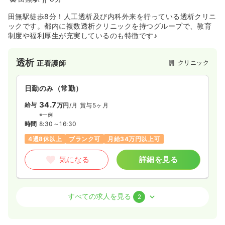
田無駅徒歩8分！人工透析及び内科外来を行っている透析クリニ
ックです。都内に複数透析クリニックを持つグループで、教育
検診・健診
一般病院
保健師
制度や福利厚生が充実しているのも特徴です♪
一時募集休止
日勤のみ（常勤）
透析
クリニック
正看護師
33.4
給与
万円〜
/月
賞与3ヶ月
※経験15年の例
日勤のみ（常勤）
時間
8:30～17:00
（休憩60分）
34.7
給与
万円
/月
賞与5ヶ月
日祝休み
4週8休以上
担当業務未経験可
ブランク可
※一例
第二新卒可
月給33万円以上可
時間
8:30～16:30
気になる
詳細を見る
4週8休以上
ブランク可
月給34万円以上可
気になる
詳細を見る
検診・健診
一般病院
正看護師
訪問看護
訪問看護
正看護師 / 管理職
すべての求人を見る
一時募集休止
日勤のみ（常勤）
2
25.9
給与
万円〜
/月
賞与3ヶ月
一時募集休止
日勤のみ（常勤）
※経験3年の例