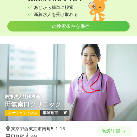
あとから簡単に検索
ICU系
一般病院
正看護師
新着求人を受け取れる
この検索条件を保存
一時募集休止
日勤のみ（常勤）
給与
お問い合わせください
時間
8:30～17:00
（休憩60分）
4週8休以上
第二新卒可
気になる
詳細を見る
一時募集休止
2交代（常勤）
医療法人社団欅会
34.3
給与
万円
/月
賞与3ヶ月
田無南口クリニック
※経験5年の例
エージェント求人
車通勤可
寮
時間
8:30～17:00
（休憩60分）
4週8休以上
第二新卒可
月給39万円以上可
東京都西東京市南町5-1-15
施設詳細
気になる
詳細を見る
田無駅
8分