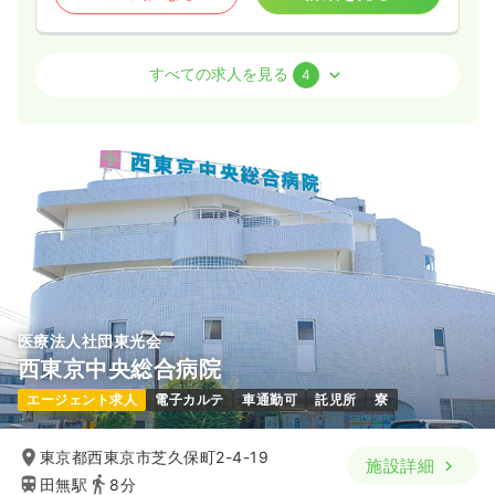
外来
一般病院
正看護師
すべての求人を見る
4
日勤のみ（常勤）
27.0
給与
万円
/月
賞与3ヶ月
※経験3年の例
時間
9:00～17:00
（休憩50分）
4週8休以上
担当業務未経験可
ブランク可
第二新卒可
月給29万円以上可
気になる
詳細を見る
医療法人社団東光会
西東京中央総合病院
2交代（常勤）
エージェント求人
電子カルテ
車通勤可
託児所
寮
給与
お問い合わせください
時間
9:00～17:00
（休憩50分）
東京都西東京市芝久保町2-4-19
施設詳細
4週8休以上
担当業務未経験可
ブランク可
第二新卒可
田無駅
8分