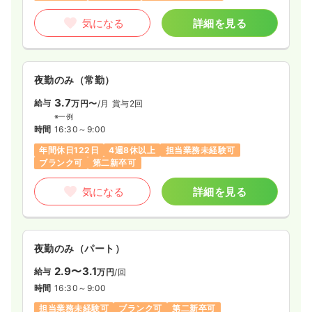
気になる
詳細を見る
内視鏡
一般病院
正看護師
日勤のみ（常勤）
夜勤のみ（常勤）
30.2
給与
万円〜
/月
賞与3.57ヶ月
3.7
給与
万円〜
/月
賞与2回
※経験5年の例
時間
8:30～17:00
（休憩60分）
※一例
時間
16:30～9:00
日祝休み
4週8休以上
ブランク可
第二新卒可
年間休日122日
4週8休以上
担当業務未経験可
月給30万円以上可
ブランク可
第二新卒可
気になる
詳細を見る
気になる
詳細を見る
オペ室(手術室)
一般病院
正看護師
夜勤のみ（パート）
日勤のみ（常勤）
2.9〜3.1
給与
万円
/回
27.6
給与
万円
/月
賞与3ヶ月
時間
16:30～9:00
※経験4年の例
担当業務未経験可
ブランク可
第二新卒可
時間
8:30～17:00
（休憩60分）