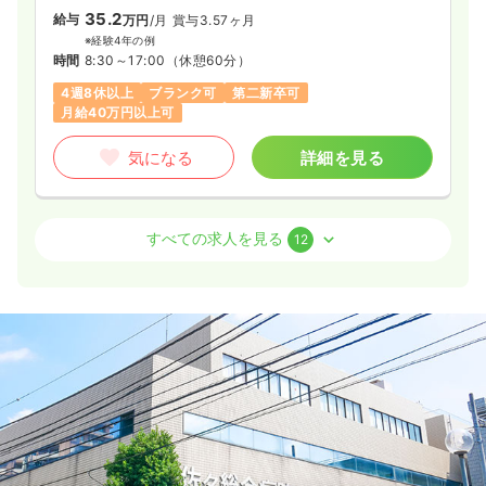
35.2
給与
万円
/月
賞与3.57ヶ月
※経験4年の例
時間
8:30～17:00
（休憩60分）
4週8休以上
ブランク可
第二新卒可
月給40万円以上可
気になる
詳細を見る
外来
一般病院
正看護師
すべての求人を見る
12
2交代（常勤）
36.2
給与
万円
/月
賞与3.57ヶ月
※経験5年の例
時間
8:30～17:00
（休憩60分）
日祝休み
4週8休以上
ブランク可
第二新卒可
月給40万円以上可
気になる
詳細を見る