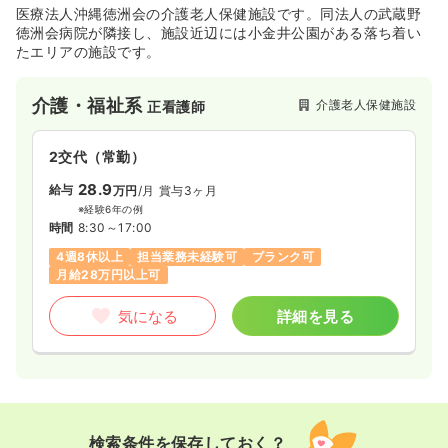
医療法人沖縄徳洲会の介護老人保健施設です。同法人の武蔵野
徳洲会病院が隣接し、施設近辺には小金井公園がある落ち着い
一時募集休止
日勤のみ（常勤）
たエリアの施設です。
28.3
給与
万円
/月
賞与3ヶ月
※経験5年の例
介護・福祉系
介護老人保健施設
正看護師
時間
8:30～17:00
土日祝休み
オンコールあり
担当業務未経験可
2交代（常勤）
ブランク可
月給28万円以上可
28.9
給与
万円
/月
賞与3ヶ月
気になる
詳細を見る
※経験6年の例
時間
8:30～17:00
4週8休以上
担当業務未経験可
ブランク可
月給28万円以上可
一時募集休止
日勤のみ（パート）
1,600
給与
時給
円〜
気になる
詳細を見る
時間
8:30～17:00
土日祝休み
オンコールあり
担当業務未経験可
ブランク可
時給1,600円以上可
気になる
詳細を見る
検索条件を保存しておく？