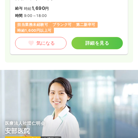
1,690
給与
時給
円
時間
9:00～18:00
担当業務未経験可
ブランク可
第二新卒可
時給1,600円以上可
気になる
詳細を見る
医療法人社団仁明会
安部医院