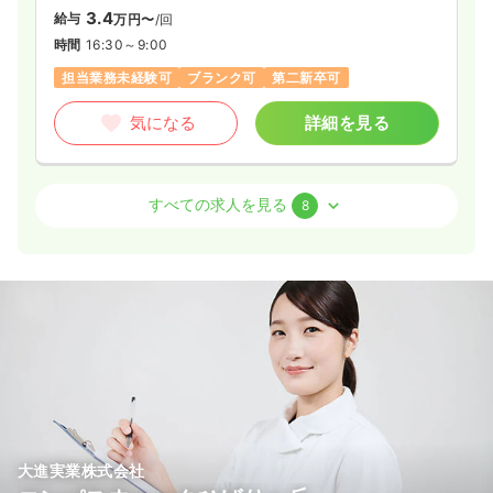
3.4
給与
万円〜
/回
時間
16:30～9:00
担当業務未経験可
ブランク可
第二新卒可
気になる
詳細を見る
内視鏡
一般病院
正看護師
すべての求人を見る
8
日勤のみ（常勤）
29.0
給与
万円〜
/月
賞与3.4ヶ月
※経験10年の例
時間
9:00～17:30
4週8休以上
オンコールあり
担当業務未経験可
ブランク可
第二新卒可
月給29万円以上可
気になる
詳細を見る
大進実業株式会社