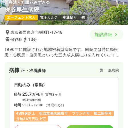
医療法人社団花みずき会
保谷厚生病院
エージェント求人
電子カルテ
車通勤可
寮
東京都西東京市栄町1-17-18
施設詳細
保谷駅
13分
1990年に開設された地域密着型病院です。同院では特に癌疾
患・心疾患・脳疾患といった三大成人病に力を入れています。
病棟
一般病院
正・准看護師
日勤のみ（常勤）
25.7
給与
万円
/月
賞与3ヶ月
※経験4年の例
時間
9:00～17:00
（休憩60分）
4週8休以上
担当業務未経験可
ブランク可
第二新卒可
月給26万円以上可