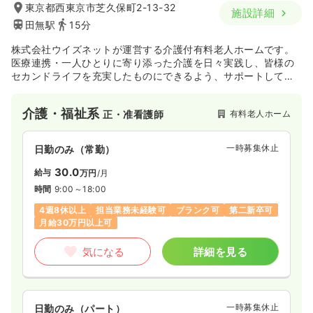
東京都西東京市芝久保町2-13-32
施設詳細
田無駅
15分
株式会社ウイズネットが運営する介護付有料老人ホームです。
医療連携・一人ひとりに寄り添った介護を日々実践し、皆様の
セカンドライフを充実したものにできるよう、サポートしてお
ります。
介護・福祉系
有料老人ホーム
正・准看護師
一時募集休止
日勤のみ（常勤）
30.0
給与
万円
/月
時間
9:00～18:00
4週8休以上
担当業務未経験可
ブランク可
第二新卒可
月給30万円以上可
気になる
詳細を見る
一時募集休止
日勤のみ（パート）