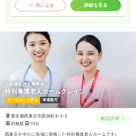
25.5
給与
万円〜
/月
賞与2回
気になる
詳細を見る
※経験10年の例
時間
8:00～16:30
4週8休以上
第二新卒可
月給25万円以上可
気になる
詳細を見る
一時募集休止
日勤のみ（パート）
1,400〜1,700
給与
時給
円
時間
8:00～16:30
社会福祉法人鶴寿会
第二新卒可
時給1,700円以上可
特別養護老人ホームクレイン
気になる
詳細を見る
エージェント求人
車通勤可
東京都西東京市西原町4-3-5
施設詳細
田無駅
10分
西東京を中心に地域に密着した特別養護老人ホームです♪