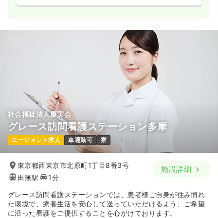
気になる
詳細を見る
一時募集休止
日勤のみ（パート）
1,600
給与
時給
円〜
時間
8:30～17:00
オンコールあり
第二新卒可
時給1,600円以上可
気になる
詳細を見る
社会福祉法人慶実会
グレース訪問看護ステーション多摩
ICU系
一般病院
正看護師
エージェント求人
車通勤可
寮
2交代（常勤）
東京都西東京市北原町1丁目8番3号
施設詳細
32.6
給与
万円
/月
賞与3.6ヶ月
田無駅
1分
※経験10年の例
グレース訪問看護ステーションでは、患者様ご自身が住み慣れ
時間
8:30～17:00
た環境で、療養生活を安心して送っていただけるよう、ご希望
4週8休以上
ブランク可
月給32万円以上可
に沿った看護をご提供することを心がけております。