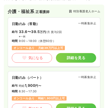
介護・福祉系
特別養護老人ホーム
正看護師
一時募集休止
日勤のみ（常勤）
33.6〜39.5
給与
万円
/月
賞与2回
※一例
時間
9:00～18:00
（休憩60分）
オンコールあり
月給39万円以上可
気になる
詳細を見る
一時募集休止
日勤のみ（パート）
1,900
給与
時給
円〜
時間
8:30～17:30
オンコールあり
時給1,900円以上可