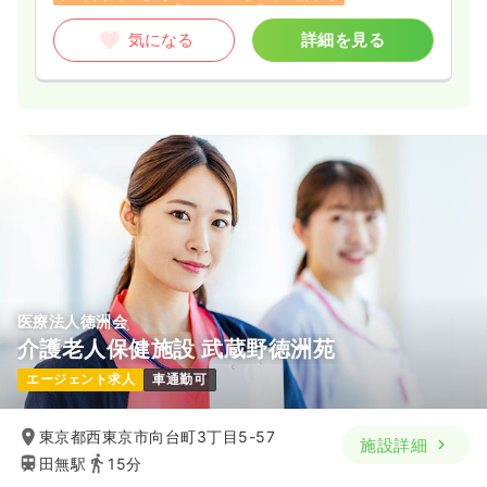
日祝休み
4週8休以上
オンコールあり
ブランク可
気になる
詳細を見る
第二新卒可
月給29万円以上可
気になる
詳細を見る
透析
一般病院
正看護師
一時募集休止
日勤のみ（常勤）
29.1
給与
万円
/月
賞与3ヶ月
※経験7年の例
時間
8:30～17:00
（休憩60分）
医療法人徳洲会
日曜休み
4週8休以上
ブランク可
第二新卒可
介護老人保健施設 武蔵野徳洲苑
月給37万円以上可
エージェント求人
車通勤可
気になる
詳細を見る
東京都西東京市向台町3丁目5-57
施設詳細
田無駅
15分
訪問看護
一般病院
正看護師