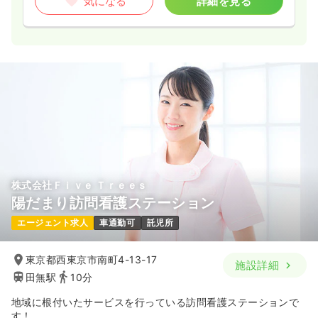
気になる
詳細を見る
株式会社Ｆｉｖｅ Ｔｒｅｅｓ
陽だまり訪問看護ステーション
エージェント求人
車通勤可
託児所
東京都西東京市南町4-13-17
施設詳細
田無駅
10分
地域に根付いたサービスを行っている訪問看護ステーションで
す！