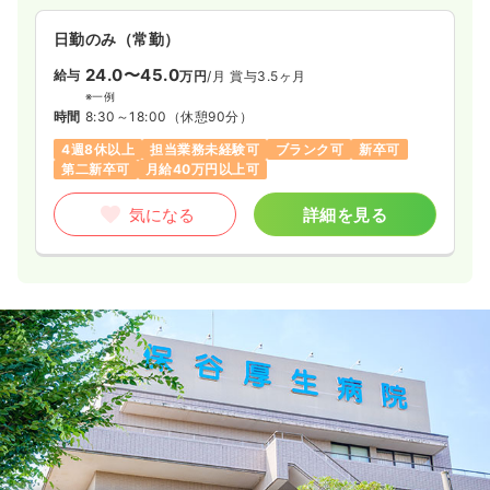
日勤のみ（常勤）
24.0〜45.0
給与
万円
/月
賞与3.5ヶ月
※一例
時間
8:30～18:00
（休憩90分）
4週8休以上
担当業務未経験可
ブランク可
新卒可
第二新卒可
月給40万円以上可
気になる
詳細を見る