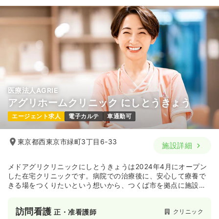
時間
8:30～17:00
（休憩60分）
50.0
給与
万円〜
/月
賞与2回
※一例
日祝休み
4週8休以上
担当業務未経験可
ブランク可
時間
9:00～17:00
第二新卒可
月給25万円以上可
土日休み
オンコールあり
ブランク可
気になる
詳細を見る
月給40万円以上可
気になる
詳細を見る
医療法人AGRIE
アグリホームクリニック にしとうきょう
訪問看護
訪問看護
正看護師
エージェント求人
電子カルテ
車通勤可
一時募集休止
日勤のみ（常勤）
東京都西東京市緑町3丁目6-33
施設詳細
437〜477
給与
万円
/年
※経験5年の例
時間
9:00～17:00
メドアグリクリニックにしとうきょうは2024年4月にオープン
した在宅クリニックです。病院での治療後に、安心して療養で
日曜休み
担当業務未経験可
第二新卒可
きる場をつくりたいという想いから、つくば市を拠点に施設を
年収500万円以上可
展開する株式会社AGRICAREが運営する在宅診療施設です！
気になる
詳細を見る
訪問看護
クリニック
正・准看護師