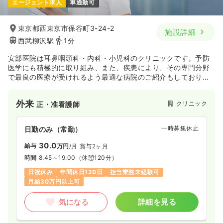
エージェント求人
車通勤可
東京都西東京市保谷町3-24-2
施設詳細
西武柳沢駅
1分
安部医院は耳鼻咽頭科・内科・小児科のクリニックです。予防
医学にも積極的に取り組み、また、疾患により、その専門分野
で最良の医療が受けれるよう最適な病院のご紹介もしておりま
す。 患者様に満足していただく診療を行う事を日々、追求し
ております。
外来
クリニック
正・准看護師
一時募集休止
日勤のみ（常勤）
30.0
給与
万円
/月
賞与2ヶ月
時間
8:45～19:00
（休憩120分）
日祝休み
年間休日120日
担当業務未経験可
月給30万円以上可
気になる
詳細を見る