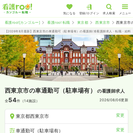
気になる
登録/ログイン
求人検索
メニュー
看護roo![カンゴルー]
看護roo! 転職
東京都
西東京市
西東京市
【2026年8月最新】西東京市の車通勤可（駐車場有）の看護師/准看護師求人・転職・給料
西東京市の車通勤可（駐車場有）
の看護師求人
54
2026/08/06
更新
全
件（14施設）
変更
東京都西東京市
変更
車通勤可（駐車場有）