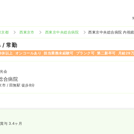
東京都
西東京市
西東京中央総合病院
西東京中央総合病院 内視
/ 常勤
8休以上
オンコールあり
担当業務未経験可
ブランク可
第二新卒可
月給29
光会
総合病院
市 / 田無駅 徒歩8分
賞与 3.4ヶ月