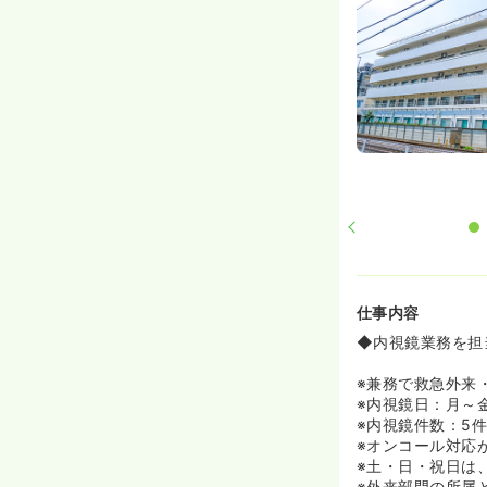
仕事内容
◆内視鏡業務を担
※兼務で救急外来
※内視鏡日：月～
※内視鏡件数：5
※オンコール対応が
※土・日・祝日は
※外来部門の所属