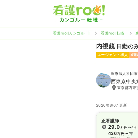
看護roo![カンゴルー]
看護roo! 転職
内視鏡
日勤のみ 
エージェント求人
4週
医療法人社団東
西東京中央
東京都西東京
2026/08/07 更新
正看護師
29.0
万円〜
/月
436
万円〜
/年