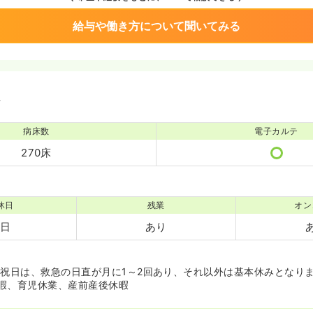
給与や働き方について聞いてみる
境
病床数
電子カルテ
270床
休日
残業
オン
9日
あり
・祝日は、救急の日直が月に1～2回あり、それ以外は基本休みとなり
暇、育児休業、産前産後休暇