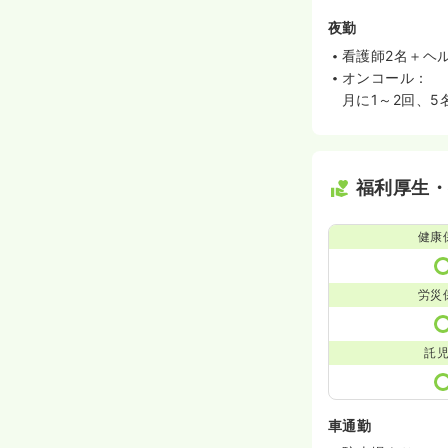
夜勤
看護師2名＋ヘ
オンコール：
月に1～2回、5
福利厚生
健康
労災
託
車通勤