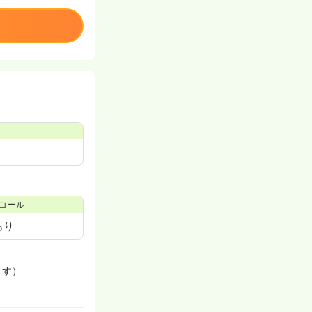
コール
あり
ます）