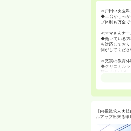
≪戸田中央医科
◆土台がしっか
プ体制も万全で
≪ママさんナー
◆働いている方
も対応しており
側がしてくださ
≪充実の教育体
◆クリニカルラ
望めます♪また
≪ライフプラン
◆日勤常勤や非
≪配属希望が叶
◆2～3年ごと
とができます♪
【内視鏡求人★技
ルアップ出来る環