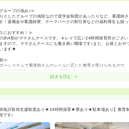
グループの強み♪≫
りとしたグループの病院なので奨学金制度があったりなど、看護師さ
す！退職金や看護師寮、テーマパークの割引券などの福利厚生も揃っ
スにおすすめ！≫
の約4割がママさんナースです。キレイで広い24時間保育所がござ
ますので、ママさんナースにも働き易い職場です♪また、お昼とおや
います★
制≫
ダーシステムで看護師さんのレベルに応じた教育が受けられるので、
、研修は時間内に行われるので、残業が多くなることもございません
続きを読む
にあわせた勤務が可能です！≫
常勤、また夜勤常勤などその人の希望にあわせた勤務が可能です。
う！≫
に配置をローテーションしているので、希望する科があれば、そちら
師免許取得支援制度あり★24時間保育★寮あり★駐車場あり】教育
境です♪