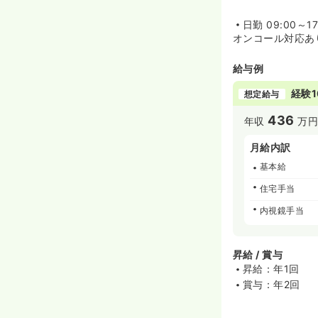
日勤
09:00～17
オンコール対応あ
給与例
経験1
想定給与
436
年収
万円
月給内訳
基本給
住宅手当
内視鏡手当
昇給 / 賞与
昇給：年1回
賞与：年2回