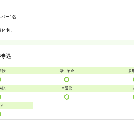
ルパー1名
名体制。
・待遇
保険
厚生年金
雇
保険
車通勤
児所