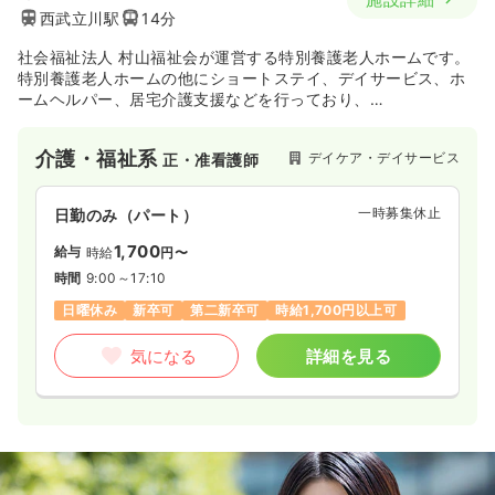
西武立川駅
14分
社会福祉法人 村山福祉会が運営する特別養護老人ホームです。
特別養護老人ホームの他にショートステイ、デイサービス、ホ
ームヘルパー、居宅介護支援などを行っており、
武蔵村山市からの受託事業として地域包括支援センターを運営
しています。
介護・福祉系
デイケア・デイサービス
正・准看護師
一時募集休止
日勤のみ（パート）
1,700
給与
時給
円〜
時間
9:00～17:10
日曜休み
新卒可
第二新卒可
時給1,700円以上可
気になる
詳細を見る