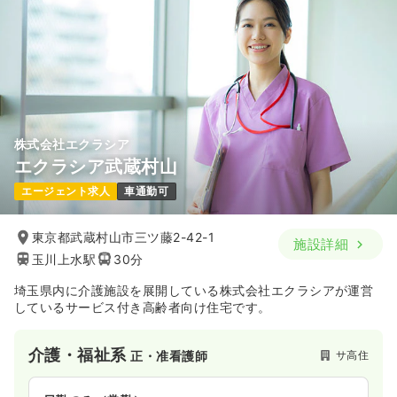
株式会社エクラシア
エクラシア武蔵村山
エージェント求人
車通勤可
東京都武蔵村山市三ツ藤2-42-1
施設詳細
玉川上水駅
30分
埼玉県内に介護施設を展開している株式会社エクラシアが運営
しているサービス付き高齢者向け住宅です。
介護・福祉系
サ高住
正・准看護師