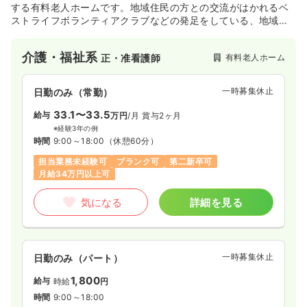
する有料老人ホームです。地域住民の方との交流がはかれるベ
ストライフボランティアクラブなどの発足をしている、地域密
着のホームを展開しています。
介護・福祉系
有料老人ホーム
正・准看護師
一時募集休止
日勤のみ（常勤）
33.1〜33.5
給与
万円
/月
賞与2ヶ月
※経験3年の例
時間
9:00～18:00
（休憩60分）
担当業務未経験可
ブランク可
第二新卒可
月給34万円以上可
気になる
詳細を見る
一時募集休止
日勤のみ（パート）
1,800
給与
時給
円
時間
9:00～18:00