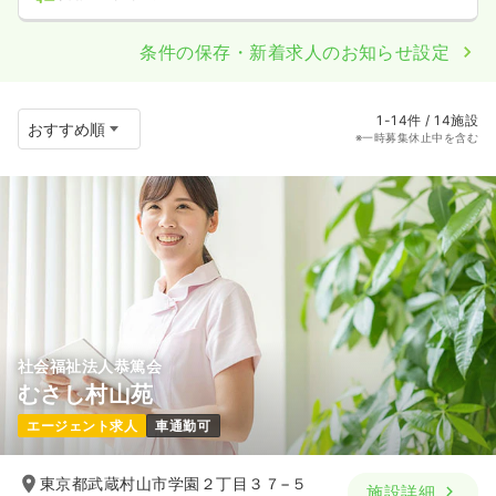
条件の保存・新着求人のお知らせ設定
1-14件 / 14施設
※一時募集休止中を含む
社会福祉法人恭篤会
むさし村山苑
エージェント求人
車通勤可
東京都武蔵村山市学園２丁目３７−５
施設詳細