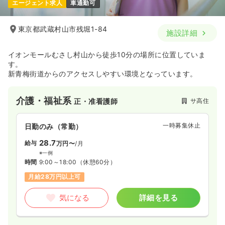
エージェント求人
車通勤可
東京都武蔵村山市残堀1-84
施設詳細
イオンモールむさし村山から徒歩10分の場所に位置していま
す。
新青梅街道からのアクセスしやすい環境となっています。
介護・福祉系
サ高住
正・准看護師
一時募集休止
日勤のみ（常勤）
28.7
給与
万円〜
/月
※一例
時間
9:00～18:00
（休憩60分）
月給28万円以上可
気になる
詳細を見る