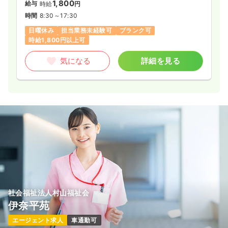
1,800
給与
時給
円
時間
8:30～17:30
日曜休み
担当業務未経験可
ブランク可
時給1,800円以上可
気になる
詳細を見る
社会福祉法人村山福祉会
伊奈平苑
エージェント求人
車通勤可