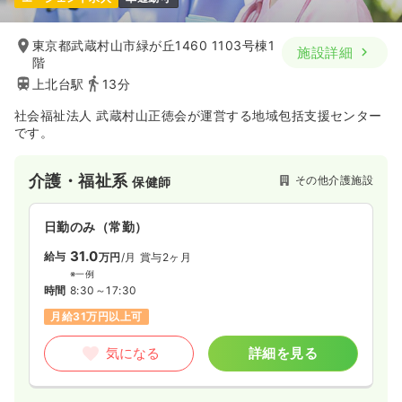
東京都武蔵村山市緑が丘1460 1103号棟1
施設詳細
階
上北台駅
13分
社会福祉法人 武蔵村山正徳会が運営する地域包括支援センター
です。
介護・福祉系
その他介護施設
保健師
日勤のみ（常勤）
31.0
給与
万円
/月
賞与2ヶ月
※一例
時間
8:30～17:30
月給31万円以上可
気になる
詳細を見る