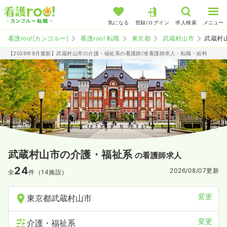
気になる
登録/ログイン
求人検索
メニュー
看護roo![カンゴルー]
看護roo! 転職
東京都
武蔵村山市
武蔵村
【2026年8月最新】武蔵村山市の介護・福祉系の看護師/准看護師求人・転職・給料
武蔵村山市の介護・福祉系
の看護師求人
24
2026/08/07
更新
全
件（14施設）
変更
東京都武蔵村山市
変更
介護・福祉系