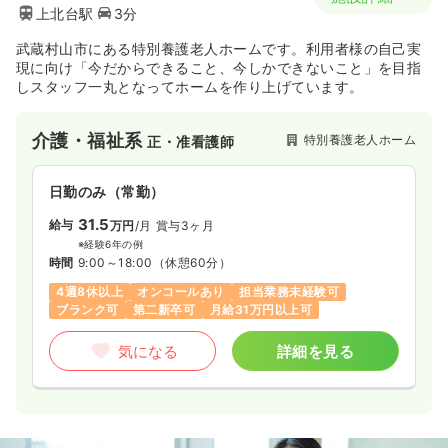
上北台駅
3分
武蔵村山市にある特別養護老人ホームです。利用者様の自己実
現に向け「今だからできること、今しかできないこと」を目指
しスタッフ一丸となってホームを作り上げています。
介護・福祉系
特別養護老人ホーム
正・准看護師
日勤のみ（常勤）
31.5
給与
万円
/月
賞与3ヶ月
※経験6年の例
時間
9:00～18:00
（休憩60分）
4週8休以上
オンコールあり
担当業務未経験可
ブランク可
第二新卒可
月給31万円以上可
気になる
詳細を見る