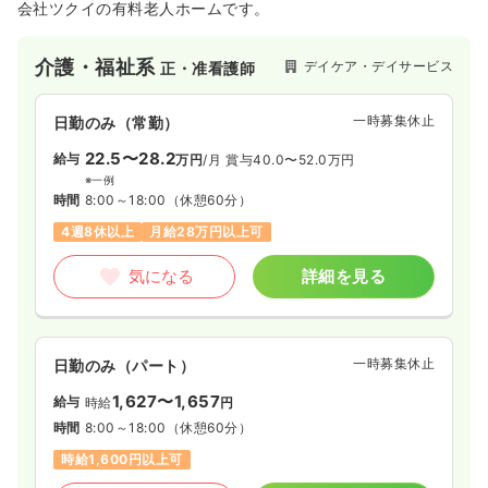
会社ツクイの有料老人ホームです。
介護・福祉系
デイケア・デイサービス
正・准看護師
一時募集休止
日勤のみ（常勤）
22.5〜28.2
給与
万円
/月
賞与40.0〜52.0万円
※一例
時間
8:00～18:00
（休憩60分）
4週8休以上
月給28万円以上可
気になる
詳細を見る
一時募集休止
日勤のみ（パート）
1,627〜1,657
給与
時給
円
時間
8:00～18:00
（休憩60分）
時給1,600円以上可