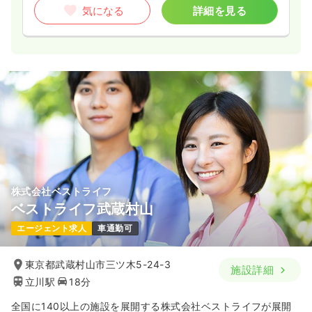
気になる
詳細を見る
株式会社ベストライフ
ベストライフ武蔵村山
エージェント求人
車通勤可
東京都武蔵村山市三ツ木5-24-3
施設詳細
立川駅
18分
全国に140以上の施設を展開する株式会社ベストライフが展開