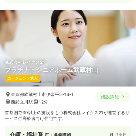
株式会社レイクス21
プラチナ・シニアホーム武蔵村山
エージェント求人
東京都武蔵村山市伊奈平5-16-1
施設詳細
西武立川駅
12分
首都圏で30以上の施設をもつ株式会社レイクス21が運営するサ
ービス付高齢者向け住宅です。
介護・福祉系
サ高住
正・准看護師