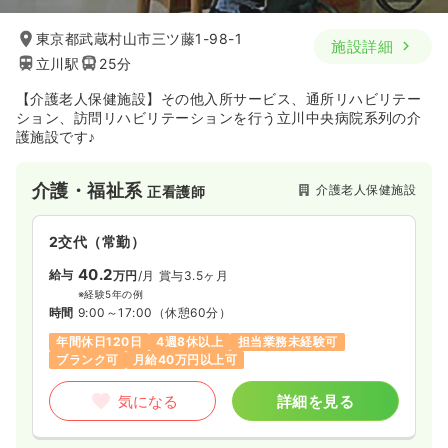
東京都武蔵村山市三ツ藤1-98-1
施設詳細
立川駅
25分
【介護老人保健施設】その他入所サービス、通所リハビリテー
ション、訪問リハビリテーションを行う立川中央病院系列の介
護施設です♪
介護・福祉系
介護老人保健施設
正看護師
2交代（常勤）
40.2
給与
万円
/月
賞与3.5ヶ月
※経験5年の例
時間
9:00～17:00
（休憩60分）
年間休日120日
4週8休以上
担当業務未経験可
ブランク可
月給40万円以上可
気になる
詳細を見る