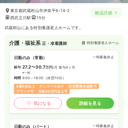
東京都武蔵村山市伊奈平6-14-2
施設詳細
西武立川駅
15分
武蔵村山にある特別養護老人ホームです。
介護・福祉系
特別養護老人ホーム
正・准看護師
一時募集休止
日勤のみ（常勤）
27.2〜30.7
給与
万円
/月
賞与4ヶ月
※一例
時間
9:00～18:00
（休憩70分）
4週8休以上
オンコールあり
担当業務未経験可
ブランク可
月給30万円以上可
気になる
詳細を見る
一時募集休止
日勤のみ（パート）