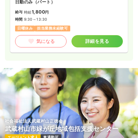
日勤のみ（パート）
1,800
給与
時給
円
時間
9:30～13:30
日曜休み
担当業務未経験可
気になる
詳細を見る
社会福祉法人武蔵村山正徳会
武蔵村山市緑が丘地域包括支援センター
エージェント求人
車通勤可