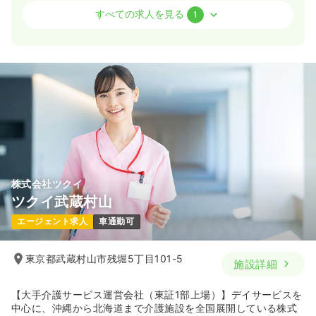
介護・福祉系
その他介護施設
正看護師
すべての求人を見る
1
一時募集休止
日勤のみ（常勤）
31.0
給与
万円
/月
賞与2ヶ月
※一例
時間
8:30～17:30
日祝休み
4週8休以上
月給31万円以上可
気になる
詳細を見る
株式会社ツクイ
ツクイ武蔵村山
エージェント求人
車通勤可
東京都武蔵村山市残堀5丁目101-5
施設詳細
【大手介護サービス運営会社（東証1部上場）】デイサービスを
中心に、沖縄から北海道まで介護施設を全国展開している株式