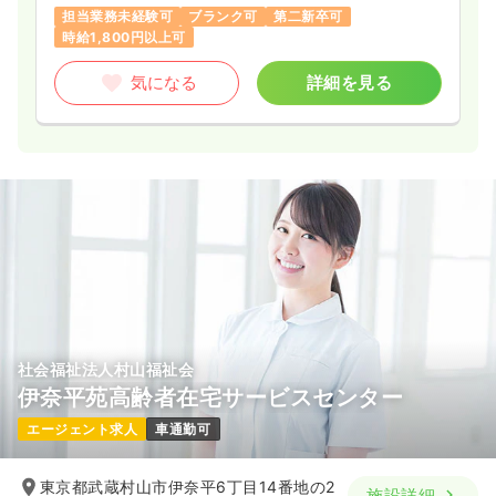
担当業務未経験可
ブランク可
第二新卒可
時給1,800円以上可
気になる
詳細を見る
社会福祉法人村山福祉会
伊奈平苑高齢者在宅サービスセンター
エージェント求人
車通勤可
東京都武蔵村山市伊奈平6丁目14番地の2
施設詳細