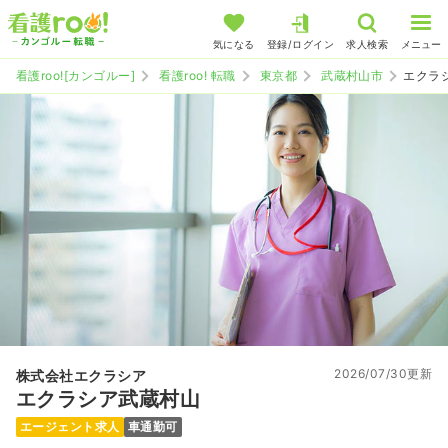
気になる
登録/ログイン
求人検索
メニュー
看護roo![カンゴルー]
看護roo! 転職
東京都
武蔵村山市
エクラ
2026/07/30更新
株式会社エクラシア
エクラシア武蔵村山
エージェント求人
車通勤可