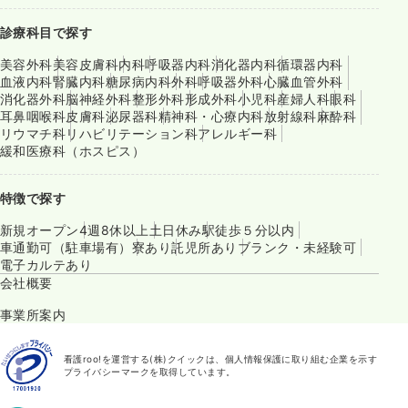
診療科目で探す
美容外科
美容皮膚科
内科
呼吸器内科
消化器内科
循環器内科
血液内科
腎臓内科
糖尿病内科
外科
呼吸器外科
心臓血管外科
消化器外科
脳神経外科
整形外科
形成外科
小児科
産婦人科
眼科
耳鼻咽喉科
皮膚科
泌尿器科
精神科・心療内科
放射線科
麻酔科
リウマチ科
リハビリテーション科
アレルギー科
緩和医療科（ホスピス）
特徴で探す
新規オープン
4週8休以上
土日休み
駅徒歩５分以内
車通勤可（駐車場有）
寮あり
託児所あり
ブランク・未経験可
電子カルテあり
会社概要
事業所案内
看護roo!を運営する(株)クイックは、個人情報保護に取り組む企業を示す
プライバシーマークを取得しています。