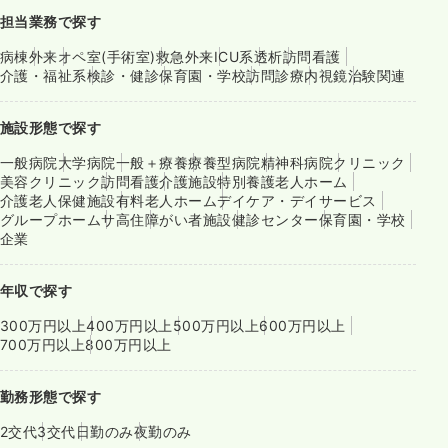
担当業務で探す
病棟
外来
オペ室(手術室)
救急外来
ICU系
透析
訪問看護
介護・福祉系
検診・健診
保育園・学校
訪問診療
内視鏡
治験関連
施設形態で探す
一般病院
大学病院
一般＋療養
療養型病院
精神科病院
クリニック
美容クリニック
訪問看護
介護施設
特別養護老人ホーム
介護老人保健施設
有料老人ホーム
デイケア・デイサービス
グループホーム
サ高住
障がい者施設
健診センター
保育園・学校
企業
年収で探す
300万円以上
400万円以上
500万円以上
600万円以上
700万円以上
800万円以上
勤務形態で探す
2交代
3交代
日勤のみ
夜勤のみ