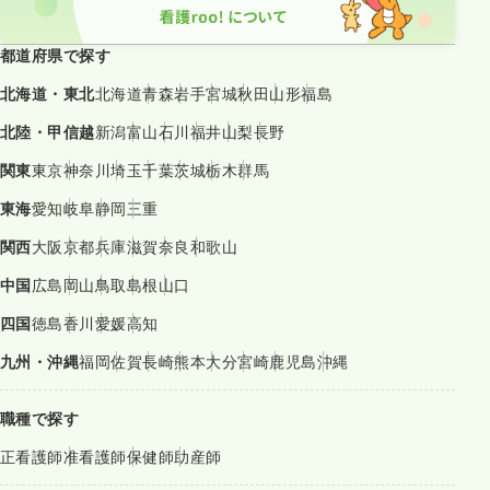
都道府県で探す
北海道・東北
北海道
青森
岩手
宮城
秋田
山形
福島
北陸・甲信越
新潟
富山
石川
福井
山梨
長野
関東
東京
神奈川
埼玉
千葉
茨城
栃木
群馬
東海
愛知
岐阜
静岡
三重
関西
大阪
京都
兵庫
滋賀
奈良
和歌山
中国
広島
岡山
鳥取
島根
山口
四国
徳島
香川
愛媛
高知
九州・沖縄
福岡
佐賀
長崎
熊本
大分
宮崎
鹿児島
沖縄
職種で探す
正看護師
准看護師
保健師
助産師