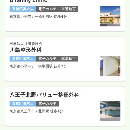
U family clinic
直接応募求人
電子カルテ
車通勤可
東京都小平市
/ 一橋学園駅 徒歩4分
医療法人社団慶雄会
川島整形外科
直接応募求人
電子カルテ
車通勤可
東京都小平市
/ 一橋学園駅 徒歩3分
八王子北野バリュー整形外科
直接応募求人
電子カルテ
東京都八王子市
/ 北野駅 徒歩4分