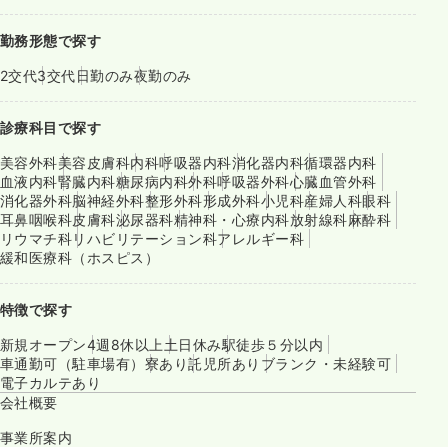
勤務形態で探す
2交代
3交代
日勤のみ
夜勤のみ
診療科目で探す
美容外科
美容皮膚科
内科
呼吸器内科
消化器内科
循環器内科
血液内科
腎臓内科
糖尿病内科
外科
呼吸器外科
心臓血管外科
消化器外科
脳神経外科
整形外科
形成外科
小児科
産婦人科
眼科
耳鼻咽喉科
皮膚科
泌尿器科
精神科・心療内科
放射線科
麻酔科
リウマチ科
リハビリテーション科
アレルギー科
緩和医療科（ホスピス）
特徴で探す
新規オープン
4週8休以上
土日休み
駅徒歩５分以内
車通勤可（駐車場有）
寮あり
託児所あり
ブランク・未経験可
電子カルテあり
会社概要
事業所案内