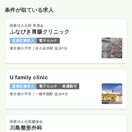
条件が似ている求人
医療法人社団 隼甫会
ふなびき胃腸クリニック
直接応募求人
電子カルテ
東京都小平市
/ 花小金井駅 徒歩1分
U family clinic
直接応募求人
電子カルテ
車通勤可
東京都小平市
/ 一橋学園駅 徒歩4分
医療法人社団慶雄会
川島整形外科