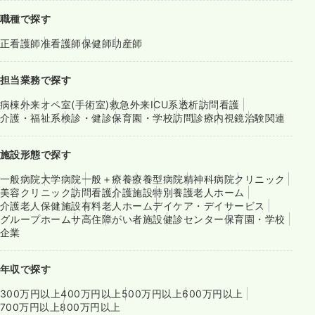
職種で探す
正看護師
准看護師
保健師
助産師
担当業務で探す
病棟
外来
オペ室(手術室)
救急外来
ICU系
透析
訪問看護
介護・福祉系
検診・健診
保育園・学校
訪問診療
内視鏡
治験関連
施設形態で探す
一般病院
大学病院
一般＋療養
療養型病院
精神科病院
クリニック
美容クリニック
訪問看護
介護施設
特別養護老人ホーム
介護老人保健施設
有料老人ホーム
デイケア・デイサービス
グループホーム
サ高住
障がい者施設
健診センター
保育園・学校
企業
年収で探す
300万円以上
400万円以上
500万円以上
600万円以上
700万円以上
800万円以上