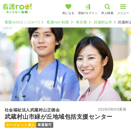
気になる
登録/ログイン
求人検索
メニュー
看護roo![カンゴルー]
看護roo! 転職
東京都
武蔵村山市
武蔵村
2026/08/05更新
社会福祉法人武蔵村山正徳会
武蔵村山市緑が丘地域包括支援センター
エージェント求人
車通勤可