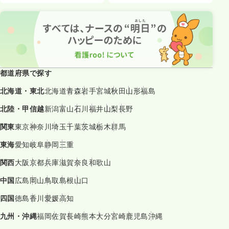
都道府県で探す
北海道・東北
北海道
青森
岩手
宮城
秋田
山形
福島
北陸・甲信越
新潟
富山
石川
福井
山梨
長野
関東
東京
神奈川
埼玉
千葉
茨城
栃木
群馬
東海
愛知
岐阜
静岡
三重
関西
大阪
京都
兵庫
滋賀
奈良
和歌山
中国
広島
岡山
鳥取
島根
山口
四国
徳島
香川
愛媛
高知
九州・沖縄
福岡
佐賀
長崎
熊本
大分
宮崎
鹿児島
沖縄