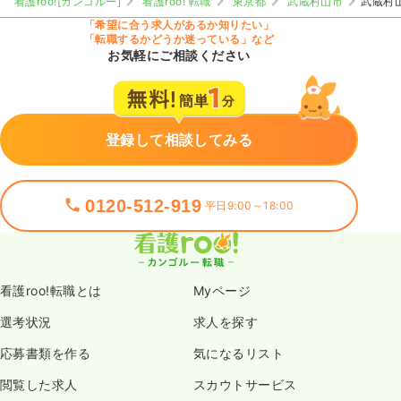
看護roo![カンゴルー]
看護roo! 転職
東京都
武蔵村山市
武蔵村
「希望に合う求人があるか知りたい」
「転職するかどうか迷っている」など
お気軽にご相談ください
登録して相談してみる
0120-512-919
平日9:00～18:00
看護roo!転職とは
Myページ
選考状況
求人を探す
応募書類を作る
気になるリスト
閲覧した求人
スカウトサービス