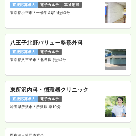
直接応募求人
電子カルテ
車通勤可
東京都小平市
/ 一橋学園駅 徒歩3分
八王子北野バリュー整形外科
直接応募求人
電子カルテ
東京都八王子市
/ 北野駅 徒歩4分
東所沢内科・循環器クリニック
直接応募求人
電子カルテ
埼玉県所沢市
/ 所沢駅 車10分
医療法人社団泰祥会