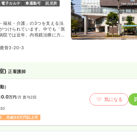
電子カルテ
車通勤可
託児所
・福祉・介護」の3つを支える法
がつけられています。中でも「医
病院では近年、内視鏡治療に力を
しています。2008年9月に開設さ
外科などのオペを行う病院です。
骨3-20-3
室)
正看護師
勤）
0.0
万円
/月
賞与2回
気になる
:30
日
月給30万円以上可