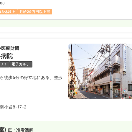
:00
週8休以上
月給29万円以上可
井医療財団
科病院
7:1
電子カルテ
から徒歩5分の好立地にある、整形
小岩8-17-2
室)
正・准看護師