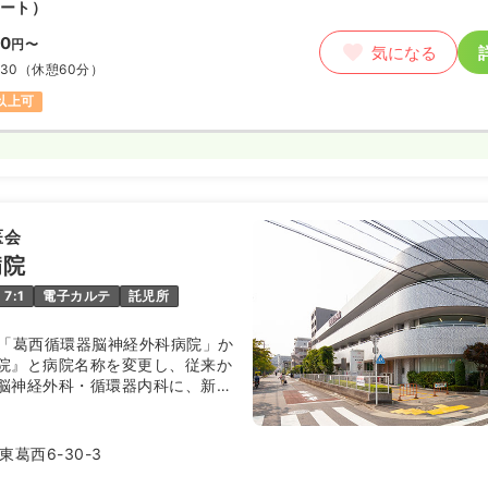
ート）
00
円〜
気になる
:30
（休憩60分）
円以上可
医会
病院
7:1
電子カルテ
託児所
日、「葛西循環器脳神経外科病院」か
院』と病院名称を変更し、従来か
脳神経外科・循環器内科に、新た
り、3つの診療科を柱とし専門性
提供しています。
葛西6-30-3