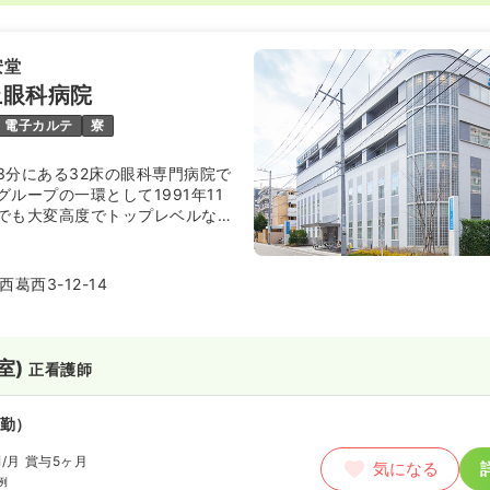
安堂
上眼科病院
電子カルテ
寮
3分にある32床の眼科専門病院で
ループの一環として1991年11
でも大変高度でトップレベルな眼
ます。日本医療機能評価機構の認
域医療への貢献しています。
葛西3-12-14
室)
正看護師
勤）
円
/月
賞与5ヶ月
気になる
例