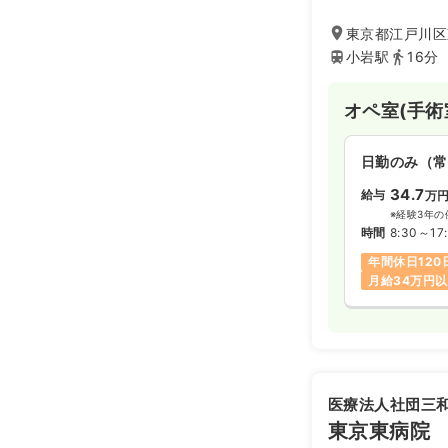
など教育体制も充
東京都江戸川区東
小岩駅
16分
オペ室(手術
日勤のみ（常
34.7
給与
万
※経験3年の
時間
8:30～17:
年間休日120
月給34万円
医療法人社団三
東京東病院