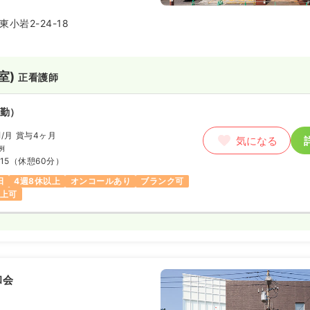
実しています。
小岩2-24-18
室)
正看護師
勤）
円
/月
賞与4ヶ月
気になる
例
15
（休憩60分）
日
4週8休以上
オンコールあり
ブランク可
以上可
和会