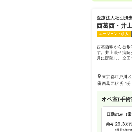
医療法人社団済
西葛西・井
エージェント求人
西葛西駅から徒歩
す。井上眼科病院グ
月に開院し、全国
科手術を行ってい
定病院として、地
東京都江戸川区西
西葛西駅
4分
オペ室(手術
日勤のみ（常
29.3
給与
万
※経験4年の