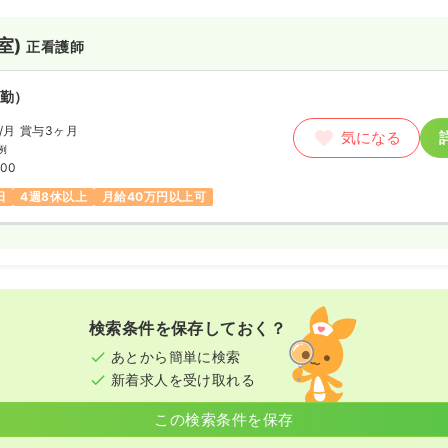
室)
正看護師
勤）
/月
賞与3ヶ月
気になる
例
:00
日
4週8休以上
月給40万円以上可
検索条件を保存しておく？
あとから簡単に検索
新着求人を受け取れる
この検索条件を保存