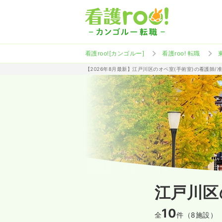
看護roo![カンゴルー]
看護roo! 転職
【2026年8月最新】江戸川区のオペ室(手術室)の看護師
江戸川区
10
全
件（8施設）