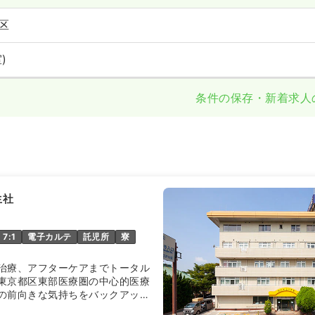
区
)
条件の保存・新着求人
生社
7:1
電子カルテ
託児所
寮
治療、アフターケアまでトータル
東京都区東部医療圏の中心的医療
の前向きな気持ちをバックアップ
設備が特徴でして、復職支援制度