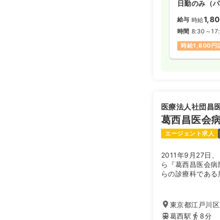
日勤のみ（パ
1,8
給与
時給
時間
8:30～17
時給1,800
医療法人社団昌
葛西昌医会
エージェント求人
2011年9月27
ら『葛西昌医会病
らの診療科である
に消化器科が加わ
を追求した医療を
東京都江戸川区東
葛西駅
8分