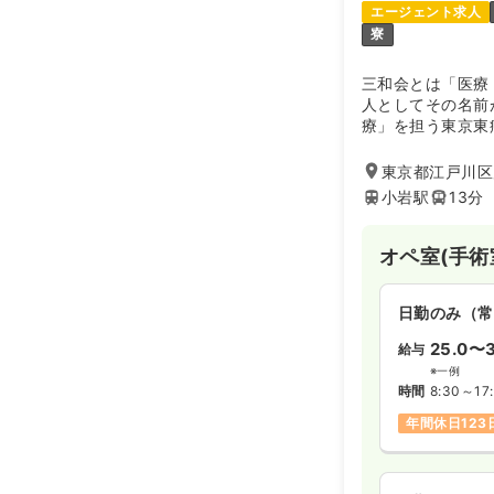
エージェント求人
寮
三和会とは「医療
人としてその名前
療」を担う東京東
入れて医療を提供
れた消化器や整形
東京都江戸川区鹿
小岩駅
13分
オペ室(手術
日勤のみ（常
25.0〜3
給与
※一例
時間
8:30～17
年間休日123