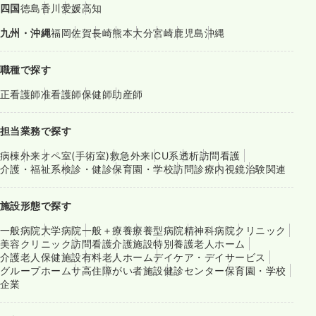
四国
徳島
香川
愛媛
高知
九州・沖縄
福岡
佐賀
長崎
熊本
大分
宮崎
鹿児島
沖縄
職種で探す
正看護師
准看護師
保健師
助産師
担当業務で探す
病棟
外来
オペ室(手術室)
救急外来
ICU系
透析
訪問看護
介護・福祉系
検診・健診
保育園・学校
訪問診療
内視鏡
治験関連
施設形態で探す
一般病院
大学病院
一般＋療養
療養型病院
精神科病院
クリニック
美容クリニック
訪問看護
介護施設
特別養護老人ホーム
介護老人保健施設
有料老人ホーム
デイケア・デイサービス
グループホーム
サ高住
障がい者施設
健診センター
保育園・学校
企業