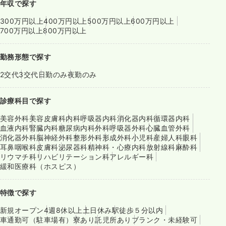
年収で探す
300万円以上
400万円以上
500万円以上
600万円以上
700万円以上
800万円以上
勤務形態で探す
2交代
3交代
日勤のみ
夜勤のみ
診療科目で探す
美容外科
美容皮膚科
内科
呼吸器内科
消化器内科
循環器内科
血液内科
腎臓内科
糖尿病内科
外科
呼吸器外科
心臓血管外科
消化器外科
脳神経外科
整形外科
形成外科
小児科
産婦人科
眼科
耳鼻咽喉科
皮膚科
泌尿器科
精神科・心療内科
放射線科
麻酔科
リウマチ科
リハビリテーション科
アレルギー科
緩和医療科（ホスピス）
特徴で探す
新規オープン
4週8休以上
土日休み
駅徒歩５分以内
車通勤可（駐車場有）
寮あり
託児所あり
ブランク・未経験可