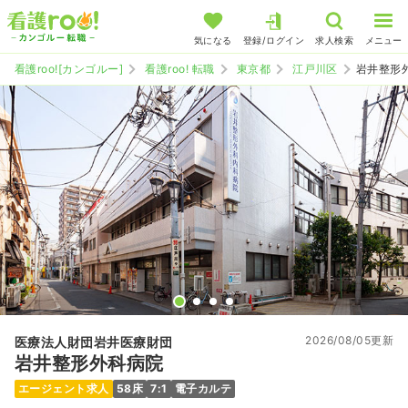
気になる
登録/ログイン
求人検索
メニュー
看護roo![カンゴルー]
看護roo! 転職
東京都
江戸川区
岩井整形
2026/08/05更新
医療法人財団岩井医療財団
岩井整形外科病院
エージェント求人
58床
7:1
電子カルテ