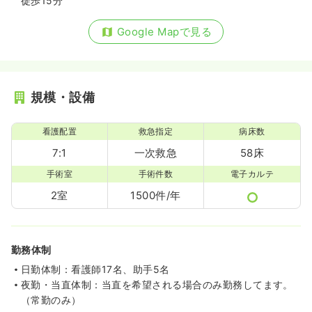
徒歩15分
Google Mapで見る
規模・設備
看護配置
救急指定
病床数
7:1
一次救急
58床
手術室
手術件数
電子カルテ
2室
1500件/年
勤務体制
日勤体制：看護師17名、助手5名
夜勤・当直体制：当直を希望される場合のみ勤務してます。
（常勤のみ）