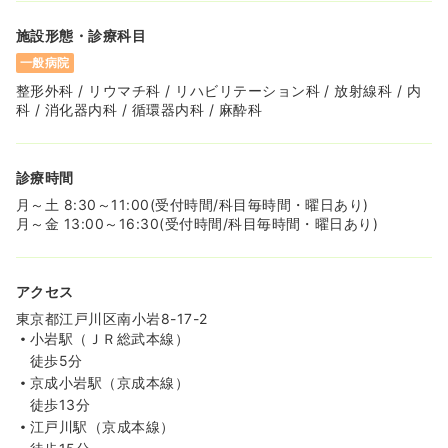
※経験5年の例
時間
8:15～16:45
施設形態・診療科目
日祝休み
年間休日120日
担当業務未経験可
ブランク可
一般病院
月給31万円以上可
整形外科 / リウマチ科 / リハビリテーション科 / 放射線科 / 内
科 / 消化器内科 / 循環器内科 / 麻酔科
気になる
詳細を見る
診療時間
月～土 8:30～11:00(受付時間/科目毎時間・曜日あり)
月～金 13:00～16:30(受付時間/科目毎時間・曜日あり)
アクセス
東京都江戸川区南小岩8-17-2
小岩駅（ＪＲ総武本線）
徒歩5分
京成小岩駅（京成本線）
徒歩13分
江戸川駅（京成本線）