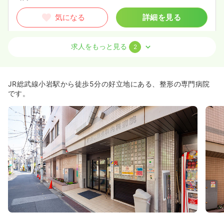
気になる
詳細を見る
求人をもっと見る
2
病棟
一般病院
正看護師 / 管理職
一時募集休止
日勤のみ（常勤）
JR総武線小岩駅から徒歩5分の好立地にある、整形の専門病院
650
給与
万円〜
/年
です。
※一例
時間
8:30～17:00
日祝休み
年間休日120日
4週8休以上
年収600万円以上可
気になる
詳細を見る
オペ室(手術室)
一般病院
正・准看護師
一時募集休止
日勤のみ（常勤）
28.9
給与
万円
/月
賞与3.3ヶ月