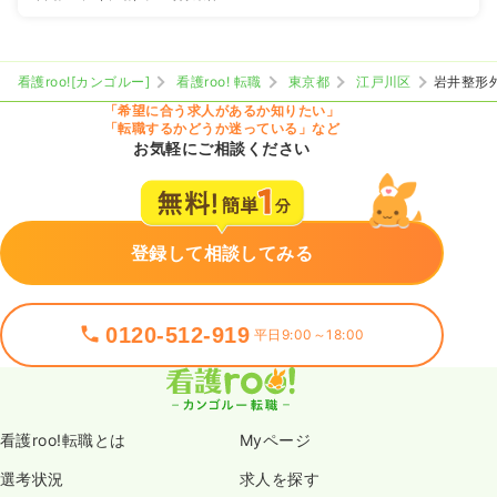
看護roo![カンゴルー]
看護roo! 転職
東京都
江戸川区
岩井整形
「希望に合う求人があるか知りたい」
「転職するかどうか迷っている」など
お気軽にご相談ください
登録して相談してみる
0120-512-919
平日9:00～18:00
看護roo!転職とは
Myページ
選考状況
求人を探す