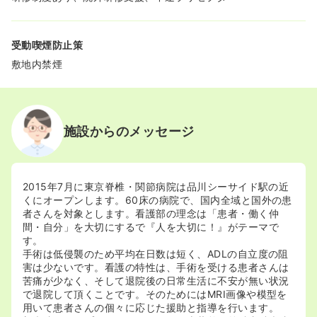
受動喫煙防止策
敷地内禁煙
施設からのメッセージ
2015年7月に東京脊椎・関節病院は品川シーサイド駅の近
くにオープンします。60床の病院で、国内全域と国外の患
者さんを対象とします。看護部の理念は「患者・働く仲
間・自分」を大切にするで『人を大切に！』がテーマで
す。
手術は低侵襲のため平均在日数は短く、ADLの自立度の阻
害は少ないです。看護の特性は、手術を受ける患者さんは
苦痛が少なく、そして退院後の日常生活に不安が無い状況
で退院して頂くことです。そのためにはMRI画像や模型を
用いて患者さんの個々に応じた援助と指導を行います。