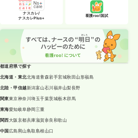
ナスカレ/
看護roo!国試
ナスカレPlus+
都道府県で探す
北海道・東北
北海道
青森
岩手
宮城
秋田
山形
福島
北陸・甲信越
新潟
富山
石川
福井
山梨
長野
関東
東京
神奈川
埼玉
千葉
茨城
栃木
群馬
東海
愛知
岐阜
静岡
三重
関西
大阪
京都
兵庫
滋賀
奈良
和歌山
中国
広島
岡山
鳥取
島根
山口