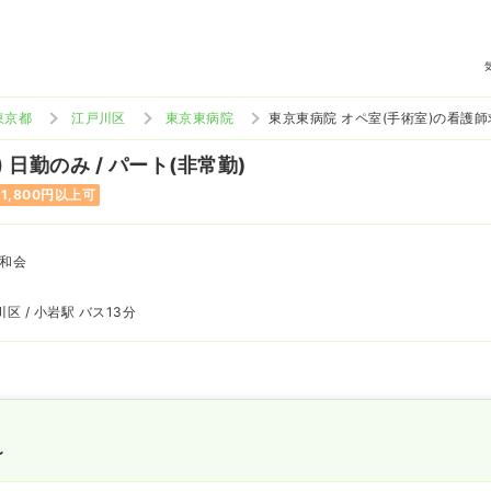
東京都
江戸川区
東京東病院
東京東病院 オペ室(手術室)の看護師
)
日勤のみ / パート(非常勤)
1,800円以上可
和会
区 / 小岩駅 バス13分
〜