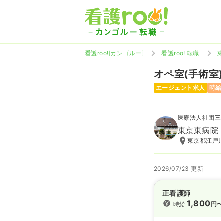
看護roo![カンゴルー]
看護roo! 転職
オペ室(手術室
エージェント求人
時給
医療法人社団三
東京東病院
東京都江戸川
2026/07/23 更新
正看護師
1,800
時給
円