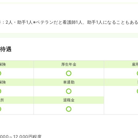
養：2人・助手1人※ベテランだと看護師1人、助手1人になることもあ
・待遇
保険
厚生年金
雇
保険
車通勤
児所
退職金
000～12,000円程度