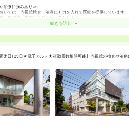
や治療に強みあり≫
おいては、内視鏡検査・治療にも力を入れて医療を提供しています。
科、循環器、皮膚科なども行っております。
続きを読む
≫
制度を導入しています！新卒だけでなく、中途入職の看護師さんの教
充実した研修を受けることができます★転職が初めての方、臨床経験
できる環境です。
師さん、一人ひとりにやりがいを持ってもらいたいと考えています。
入れており、看護協会の管理研修のサードまで病院負担で参加するこ
間休日125日★電子カルテ★夜勤回数相談可能】内視鏡の検査や治療
≫
に大変魅力的なデザインとなっており、気持ちよくご勤務頂けます！
や病室、廊下などは広々と余裕を持って設計されており、患者様も医
くりをしています。
設が繋がっている作りとなっており、施設との連携も積極的に行って