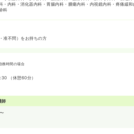
科・内科・消化器内科・胃腸内科・腫瘍内科・内視鏡内科・疼痛緩和
酔科
・准不問）をお持ちの方
勤務時間の場合
7:30 （休憩60分）
護師
〜