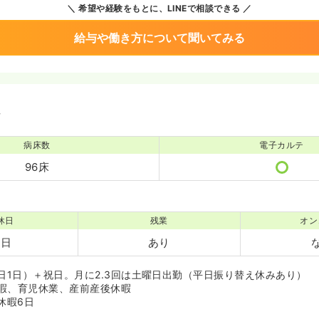
希望や経験をもとに、LINEで相談できる
給与や働き方について聞いてみる
境
病床数
電子カルテ
96床
休日
残業
オン
3日
あり
平日1日）＋祝日。月に2.3回は土曜日出勤（平日振り替え休みあり）
暇、育児休業、産前産後休暇
休暇6日