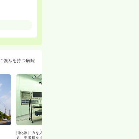
育にも力を入れ
の浅い方でも、
個々人のスキル
とが可能です！
に強みを持つ病院
療従事者も過ご
おります。
消化器に力を入れている同院では、最新設備を整
え、患者様を迎えております！