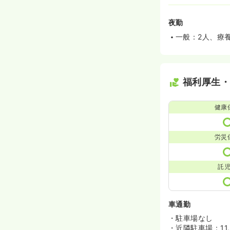
夜勤
一般：2人、療
福利厚生
健康
労災
託
車通勤
・駐車場なし
・近隣駐車場：11,