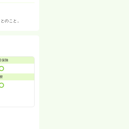
るとのこと。
用保険
寮