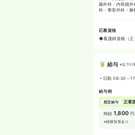
腸外科・内視鏡外
科・整形外科・麻
応募資格
◆看護師資格（正
給与
※以下の
日勤
08:30～1
給与例
正看
想定給与
1,800
時給
円
※経験加算あり