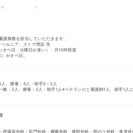
看護業務を担当していただきます。
／ヘルニア、ストマ増設 等
件（オペ日：火曜日が多い）、月10件程度
木）がオペ日。
5人、療養：4人・助手2～3人
一般：2人、療養：2人・助手1人※ベテランだと看護師1人、助手1人
目
・呼吸器外科・肛門外科・腫瘍外科・腹部外科・胆のう外科・食道外