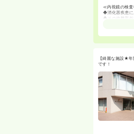
≪内視鏡の検査
◆消化器疾患に
◆その他整形外
≪教育制度充実
◆プリセプター
ていますので、
ご安心して勤務
◆同院では看護
アップにも力を
【綺麗な施設★年
です！
≪施設について
◆外観・内装共
◆エントランス
しやすい環境つ
◆病院と介護施