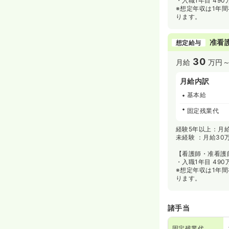
・入職1年目 490
※想定年収は1年
ります。
准看
想定給与
30
月給
万円
月給内訳
基本給
固定残業代
経験5年以上：月給
未経験 ：月給30
【看護師・准看護師
・入職1年目 490
※想定年収は1年
ります。
諸手当
固定残業代