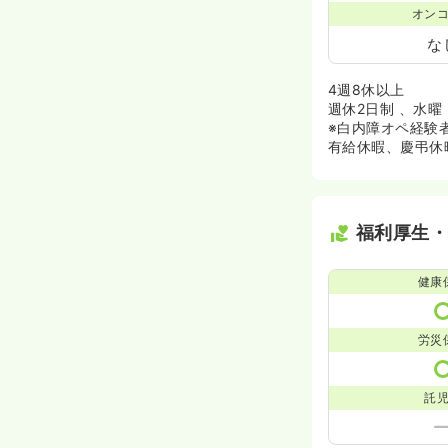
オン
な
4週8休以上
週休2日制 、水
※白内障オペ経験
有給休暇、慶弔休
福利厚生
健康
労災
託