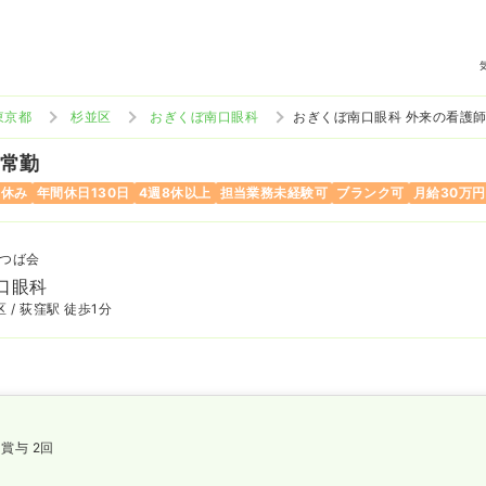
東京都
杉並区
おぎくぼ南口眼科
おぎくぼ南口眼科 外来の看護
 常勤
曜休み
年間休日130日
4週8休以上
担当業務未経験可
ブランク可
月給30万
つば会
口眼科
 / 荻窪駅 徒歩1分
賞与 2回