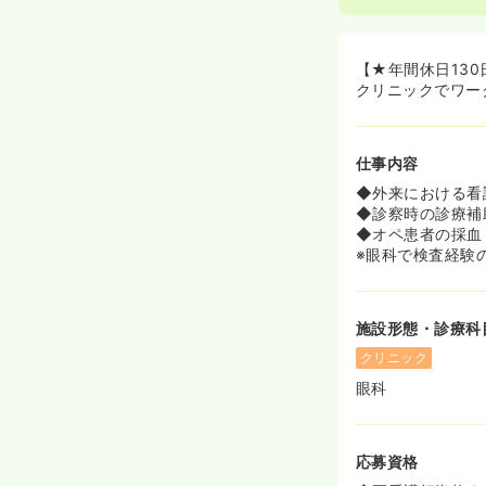
◆患者様のQO
【★年間休日13
クリニックでワー
仕事内容
◆外来における看
◆診察時の診療補
◆オペ患者の採血
※眼科で検査経験
施設形態・診療科
クリニック
眼科
応募資格