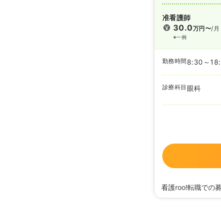
准看護師
30.0
万円〜
/月
※一例
勤務時間
8:30～18
診療科目
眼科
看護roo!転職での
2025/08/22
正・准