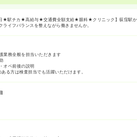
L向上に貢献できるため、やりがいをもって働きたい方にぴったりな
0日★駅チカ★高給与★交通費全額支給★眼科★クリニック】荻窪駅か
クライフバランスを整えながら働きませんか。
護業務全般を担当いただきます
助
・オペ前後の説明
のある方は検査担当でも活躍いただけます。
目