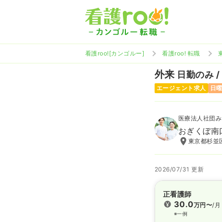
看護roo![カンゴルー]
看護roo! 転職
外来
日勤のみ /
エージェント求人
日
医療法人社団み
おぎくぼ南
東京都杉並区
2026/07/31 更新
正看護師
30.0
万円〜
/月
※一例