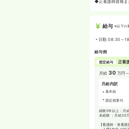
◆正看護師資格ま
給与
※以下の
日勤
08:30～1
給与例
正看
想定給与
30
月給
万円
月給内訳
基本給
固定残業代
経験5年以上：月給
未経験 ：月給30
【看護師・准看護師