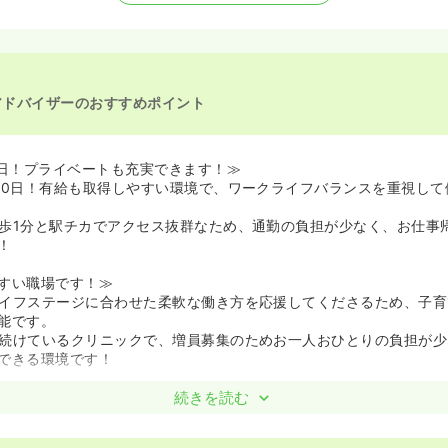
アドバイザーのおすすめポイント
0日！プライベートも充実できます！≫
30日！有給も取得しやすい環境で、ワークライフバランスを重視して
歩1分と駅チカでアクセス抜群なため、通勤の負担が少なく、お仕事
！
すい職場です！≫
イフステージに合わせた柔軟な働き方を応援してくださるため、子育
能です。
続けているクリニックで、増員募集のためお一人おひとりの負担が少
できる環境です！
てキャリアアップも目指せます！≫
続きを読む
求人です！眼科勤務経験者の方は、診察補助だけでなく検査業務もお
活かし専門性を高めていくことができます。