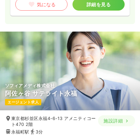
気になる
詳細を見る
一時募集休止
日勤のみ（契約社員）
35.0
給与
万円〜
/月
賞与1.75ヶ月
※一例
時間
8:30～17:30
（休憩60分）
日曜休み
4週8休以上
担当業務未経験可
ブランク可
第二新卒可
月給35万円以上可
気になる
詳細を見る
ソフィアメディ株式会社
阿佐ヶ谷 サテライト永福
エージェント求人
東京都杉並区永福4-6-13 アメニティコー
施設詳細
ト470 2階
永福町駅
3分