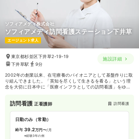
ソフィアメディ株式会社
ソフィアメディ訪問看護ステーション下井草
エージェント求人
東京都杉並区下井草2-19-19
施設詳細
下井草駅
9分
2002年の創業以来、在宅療養のパイオニアとして基盤作りに取
り組んできました。「英知を尽くして生きるを看る」という理
念を大切に日本中に「医療インフラとしての訪問看護」をゆき
わたらせるため、さらなる拡大を図っていきます。教育制度、
福利厚生など働く職員が働きやすい環境作りを行っておりま
訪問看護
訪問看護
正看護師
す。
日勤のみ（常勤）
39.2
給与
万円〜
/月
※経験3年の例