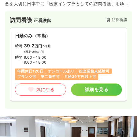
念を大切に日本中に「医療インフラとしての訪問看護」をゆき
わたらせるため、さらなる拡大を図っていきます。教育制度、
福利厚生など働く職員が働きやすい環境作りを行っておりま
訪問看護
訪問看護
正看護師
す。
日勤のみ（常勤）
39.2
給与
万円〜
/月
※経験3年の例
時間
9:00～18:00
9:00～18:00
年間休日120日
オンコールあり
担当業務未経験可
ブランク可
第二新卒可
月給39万円以上可
気になる
詳細を見る