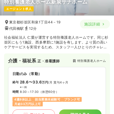
特別養護老人ホーム新泉サナホーム
エージェント求人
東京都杉並区和泉1丁目44－19
施設詳細
代田橋駅
12分
社会福祉法人 仁愛が運営する特別養護老人ホームです。同じ杉
並区にもう1施設、西多摩郡に1施設を有します。より質の高い
ケアサービスを実現するため、スタッフ一人ひとりのチャレン
ジを支え、共に成長できる施設づくり、チームづくりを目指し
ている法人です。
介護・福祉系
特別養護老人ホーム
正・准看護師
日勤のみ（常勤）
28.6〜33.6
給与
万円
/月
賞与4ヶ月
※一例
時間
8:30～17:30
（休憩60分）
4週8休以上
担当業務未経験可
ブランク可
月給33万円以上可