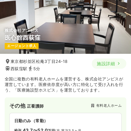
株式会社アンビス
医心館西荻窪
エージェント求人
東京都杉並区松庵3丁目24-18
施設詳細
西荻窪駅
5分
全国に複数の有料老人ホームを運営する、株式会社アンビスが
運営しています。医療依存度が高い方に特化して受け入れを行
う、「医療施設型ホスピス」を運営しております。
その他
有料老人ホーム
正看護師
日勤のみ（常勤）
43.7〜52.0
給与
万円
/月
賞与3.5ヶ月