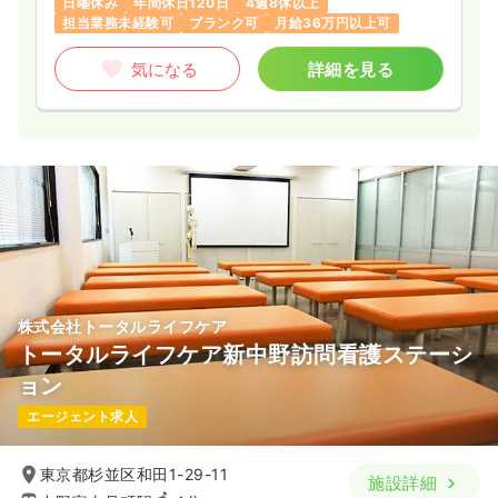
日曜休み
年間休日120日
4週8休以上
担当業務未経験可
ブランク可
月給36万円以上可
気になる
詳細を見る
株式会社トータルライフケア
トータルライフケア新中野訪問看護ステーシ
ョン
エージェント求人
東京都杉並区和田1-29-11
施設詳細