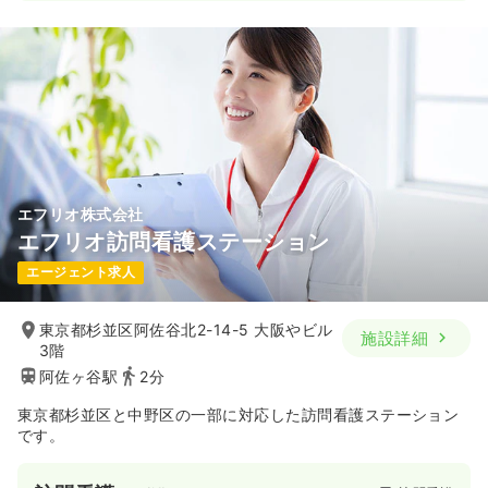
53.6〜62.0
給与
万円
/月
賞与3.5ヶ月
※一例
時間
8:30～17:30
（休憩60分）
4週8休以上
ブランク可
月給40万円以上可
気になる
詳細を見る
エフリオ株式会社
エフリオ訪問看護ステーション
一時募集休止
日勤のみ（契約社員）
エージェント求人
53.6〜62.0
給与
万円
/月
賞与3.5ヶ月
※一例
時間
8:30～17:30
（休憩60分）
東京都杉並区阿佐谷北2-14-5 大阪やビル
施設詳細
3階
4週8休以上
ブランク可
月給40万円以上可
阿佐ヶ谷駅
2分
気になる
詳細を見る
東京都杉並区と中野区の一部に対応した訪問看護ステーション
です。
訪問看護
訪問看護
正看護師