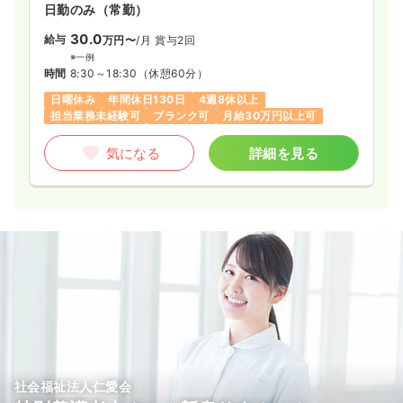
日勤のみ（常勤）
30.0
給与
万円〜
/月
賞与2回
※一例
時間
8:30～18:30
（休憩60分）
日曜休み
年間休日130日
4週8休以上
担当業務未経験可
ブランク可
月給30万円以上可
気になる
詳細を見る
社会福祉法人仁愛会