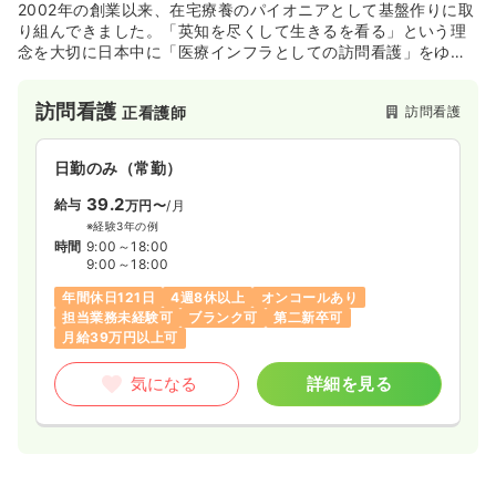
2002年の創業以来、在宅療養のパイオニアとして基盤作りに取
り組んできました。「英知を尽くして生きるを看る」という理
念を大切に日本中に「医療インフラとしての訪問看護」をゆき
わたらせるため、さらなる拡大を図っていきます。教育制度、
福利厚生など働く職員が働きやすい環境作りを行っておりま
訪問看護
訪問看護
正看護師
す。
日勤のみ（常勤）
39.2
給与
万円〜
/月
※経験3年の例
時間
9:00～18:00
9:00～18:00
年間休日121日
4週8休以上
オンコールあり
担当業務未経験可
ブランク可
第二新卒可
月給39万円以上可
気になる
詳細を見る