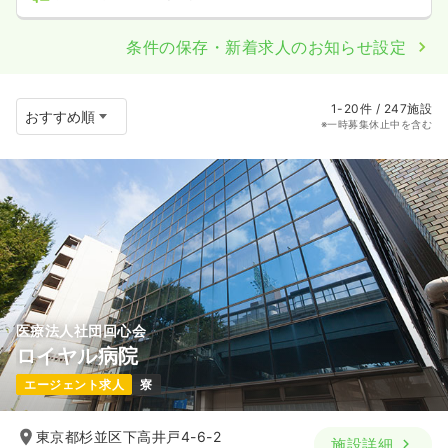
条件の保存・新着求人のお知らせ設定
1-20件 / 247施設
※一時募集休止中を含む
医療法人社団回心会
ロイヤル病院
エージェント求人
寮
東京都杉並区下高井戸4-6-2
施設詳細