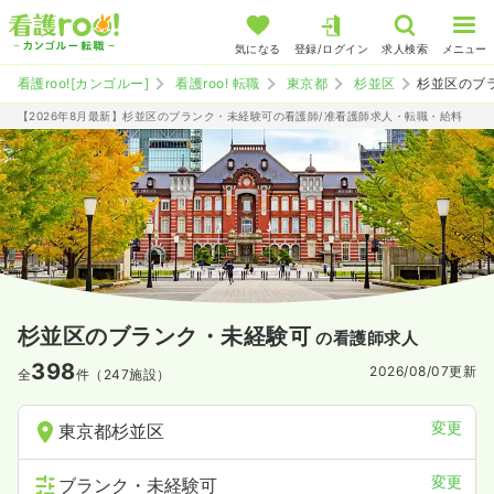
気になる
登録/ログイン
求人検索
メニュー
看護roo![カンゴルー]
看護roo! 転職
東京都
杉並区
杉並区のブ
【2026年8月最新】杉並区のブランク・未経験可の看護師/准看護師求人・転職・給料
杉並区のブランク・未経験可
の看護師求人
398
2026/08/07
更新
全
件（247施設）
変更
東京都杉並区
変更
ブランク・未経験可