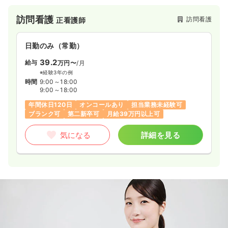
わたらせるため、さらなる拡大を図っていきます。教育制度、
福利厚生など働く職員が働きやすい環境作りを行っておりま
訪問看護
訪問看護
正看護師
す。
日勤のみ（常勤）
39.2
給与
万円〜
/月
※経験3年の例
時間
9:00～18:00
9:00～18:00
年間休日120日
オンコールあり
担当業務未経験可
ブランク可
第二新卒可
月給39万円以上可
気になる
詳細を見る