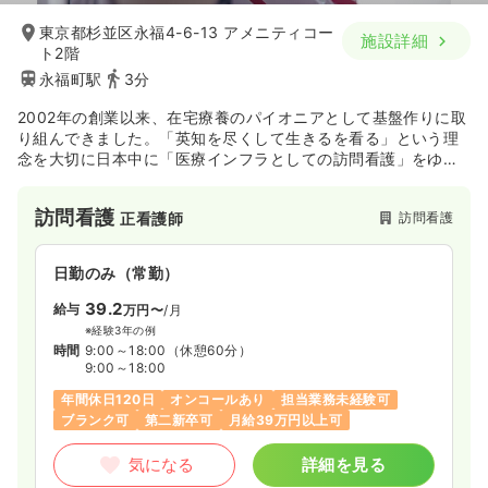
東京都杉並区永福4-6-13 アメニティコー
施設詳細
ト2階
永福町駅
3分
2002年の創業以来、在宅療養のパイオニアとして基盤作りに取
り組んできました。「英知を尽くして生きるを看る」という理
念を大切に日本中に「医療インフラとしての訪問看護」をゆき
わたらせるため、さらなる拡大を図っていきます。教育制度、
福利厚生など働く職員が働きやすい環境作りを行っておりま
訪問看護
訪問看護
正看護師
す。
日勤のみ（常勤）
39.2
給与
万円〜
/月
※経験3年の例
時間
9:00～18:00
（休憩60分）
9:00～18:00
年間休日120日
オンコールあり
担当業務未経験可
ブランク可
第二新卒可
月給39万円以上可
気になる
詳細を見る