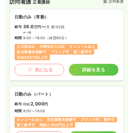
訪問看護
訪問看護
正看護師
一時募集休止
2交代（常勤）
日勤のみ（常勤）
40.0〜43.6
給与
万円
/月
賞与3.5ヶ月
39.0
給与
※一例
万円〜
/月
賞与2回
時間
8:30～17:30
（休憩60分）
※一例
時間
9:00～18:00
（休憩60分）
4週8休以上
ブランク可
月給40万円以上可
土日祝休み
年間休日120日
オンコールあり
担当業務未経験可
ブランク可
第二新卒可
気になる
詳細を見る
月給39万円以上可
気になる
詳細を見る
介護・福祉系
有料老人ホーム
正・准看護師
一時募集休止
日勤のみ（パート）
日勤のみ（パート）
1,700
給与
時給
円〜
2,000
給与
時給
円
時間
8:30～17:30
（休憩60分）
時間
8:00～19:00
日曜休み
担当業務未経験可
ブランク可
第二新卒可
時給1,700円以上可
オンコールあり
担当業務未経験可
ブランク可
新卒可
第二新卒可
時給2,000円以上可
気になる
詳細を見る