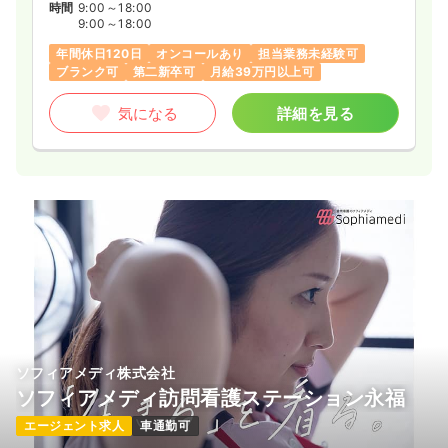
時間
9:00～18:00
9:00～18:00
年間休日120日
オンコールあり
担当業務未経験可
ブランク可
第二新卒可
月給39万円以上可
気になる
詳細を見る
ソフィアメディ株式会社
ソフィアメディ訪問看護ステーション永福
エージェント求人
車通勤可