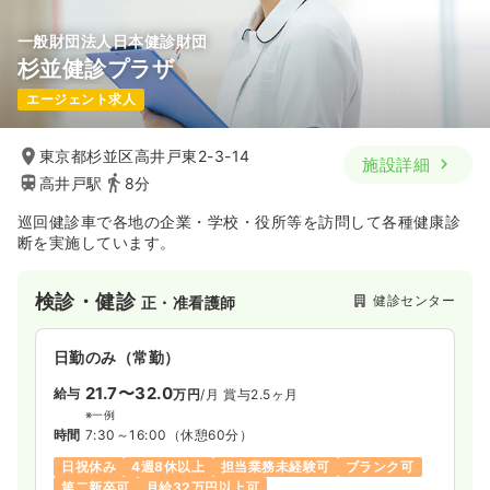
一般財団法人日本健診財団
杉並健診プラザ
エージェント求人
東京都杉並区高井戸東2-3-14
施設詳細
高井戸駅
8分
巡回健診車で各地の企業・学校・役所等を訪問して各種健康診
断を実施しています。
検診・健診
健診センター
正・准看護師
日勤のみ（常勤）
21.7〜32.0
給与
万円
/月
賞与2.5ヶ月
※一例
時間
7:30～16:00
（休憩60分）
日祝休み
4週8休以上
担当業務未経験可
ブランク可
第二新卒可
月給32万円以上可