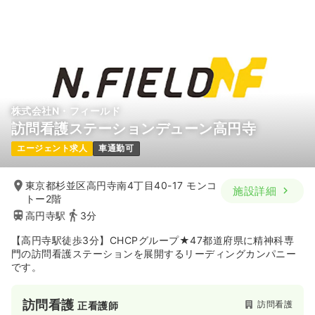
株式会社N・フィールド
訪問看護ステーションデューン高円寺
エージェント求人
車通勤可
東京都杉並区高円寺南4丁目40-17 モンコ
施設詳細
トー2階
高円寺駅
3分
【高円寺駅徒歩3分】CHCPグループ★47都道府県に精神科専
門の訪問看護ステーションを展開するリーディングカンパニー
です。
訪問看護
訪問看護
正看護師