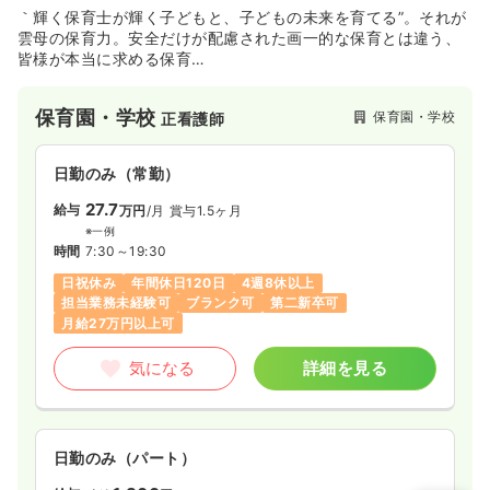
｀輝く保育士が輝く子どもと、子どもの未来を育てる”。それが
雲母の保育力。安全だけが配慮された画一的な保育とは違う、
皆様が本当に求める保育
を目指し、日々新しい実践が出来るように取り組んでいます。
保育園・学校
保育園・学校
正看護師
日勤のみ（常勤）
27.7
給与
万円
/月
賞与1.5ヶ月
※一例
時間
7:30～19:30
日祝休み
年間休日120日
4週8休以上
担当業務未経験可
ブランク可
第二新卒可
月給27万円以上可
気になる
詳細を見る
日勤のみ（パート）