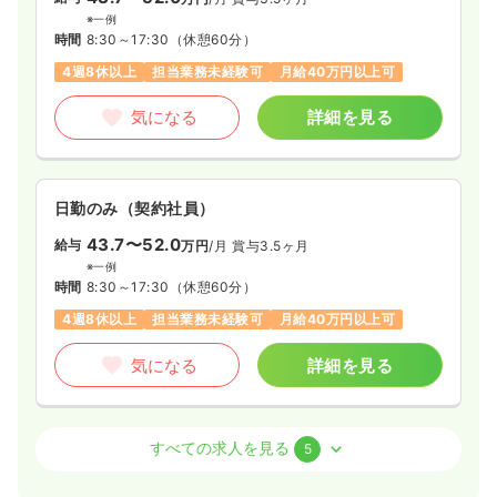
※一例
時間
8:30～17:30
（休憩60分）
4週8休以上
担当業務未経験可
月給40万円以上可
気になる
詳細を見る
日勤のみ（契約社員）
43.7〜52.0
給与
万円
/月
賞与3.5ヶ月
※一例
時間
8:30～17:30
（休憩60分）
4週8休以上
担当業務未経験可
月給40万円以上可
気になる
詳細を見る
介護・福祉系
有料老人ホーム
正看護師 / 管理職
すべての求人を見る
5
一時募集休止
日勤のみ（常勤）