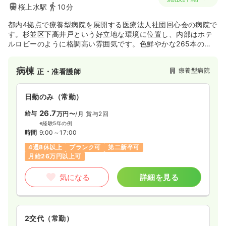
桜上水駅
10分
都内4拠点で療養型病院を展開する医療法人社団回心会の病院で
す。杉並区下高井戸という好立地な環境に位置し、内部はホテ
ルロビーのように格調高い雰囲気です。色鮮やかな265本のプ
リザーブドフラワーのバラがある等、患者様に癒しを高級感を
与える作りになっています。正看護師取得支援制度もあるので
病棟
療養型病院
正・准看護師
キャリアアップや資格取得もサポートしています。
日勤のみ（常勤）
26.7
給与
万円〜
/月
賞与2回
※経験5年の例
時間
9:00～17:00
4週8休以上
ブランク可
第二新卒可
月給26万円以上可
気になる
詳細を見る
2交代（常勤）