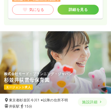
気になる
詳細を見る
株式会社モード・プランニング・ジャパン
杉並井荻雲母保育園
エージェント求人
東京都杉並区今川1 ※以降の住所不明
施設詳細
井荻駅
15分