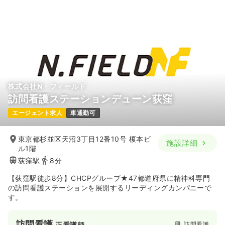
株式会社N・フィールド
訪問看護ステーションデューン荻窪
エージェント求人
車通勤可
東京都杉並区天沼3丁目12番10号 榎本ビ
施設詳細
ル1階
荻窪駅
8分
【荻窪駅徒歩8分】CHCPグループ★47都道府県に精神科専門
の訪問看護ステーションを展開するリーディングカンパニーで
す。
訪問看護
訪問看護
正看護師