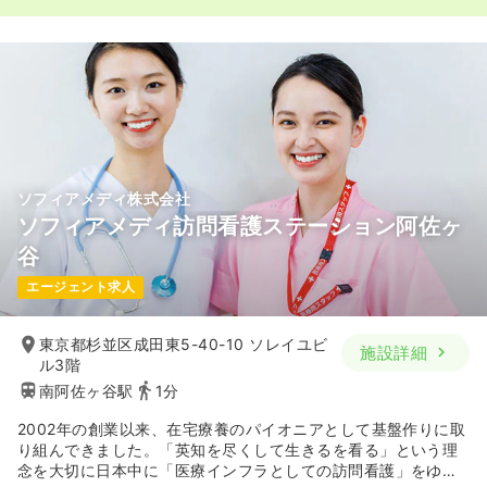
ソフィアメディ株式会社
ソフィアメディ訪問看護ステーション阿佐ヶ
谷
エージェント求人
東京都杉並区成田東5-40-10 ソレイユビ
施設詳細
ル3階
南阿佐ヶ谷駅
1分
2002年の創業以来、在宅療養のパイオニアとして基盤作りに取
り組んできました。「英知を尽くして生きるを看る」という理
念を大切に日本中に「医療インフラとしての訪問看護」をゆき