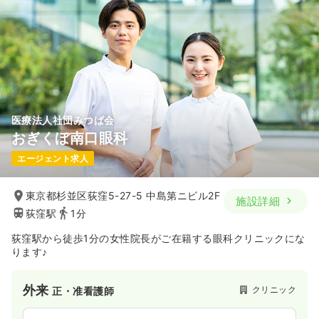
医療法人社団みつば会
おぎくぼ南口眼科
エージェント求人
東京都杉並区荻窪5-27-5 中島第ニビル2F
施設詳細
荻窪駅
1分
荻窪駅から徒歩1分の女性院長がご在籍する眼科クリニックにな
ります♪
外来
クリニック
正・准看護師