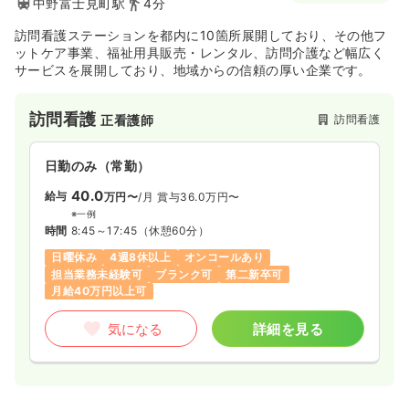
中野富士見町駅
4分
訪問看護ステーションを都内に10箇所展開しており、その他フ
ットケア事業、福祉用具販売・レンタル、訪問介護など幅広く
サービスを展開しており、地域からの信頼の厚い企業です。
訪問看護
訪問看護
正看護師
日勤のみ（常勤）
40.0
給与
万円〜
/月
賞与36.0万円〜
※一例
時間
8:45～17:45
（休憩60分）
日曜休み
4週8休以上
オンコールあり
担当業務未経験可
ブランク可
第二新卒可
月給40万円以上可
気になる
詳細を見る