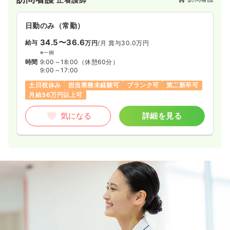
日勤のみ（常勤）
34.5〜36.6
給与
万円
/月
賞与30.0万円
※一例
時間
9:00～18:00
（休憩60分）
9:00～17:00
土日祝休み
担当業務未経験可
ブランク可
第二新卒可
月給36万円以上可
気になる
詳細を見る