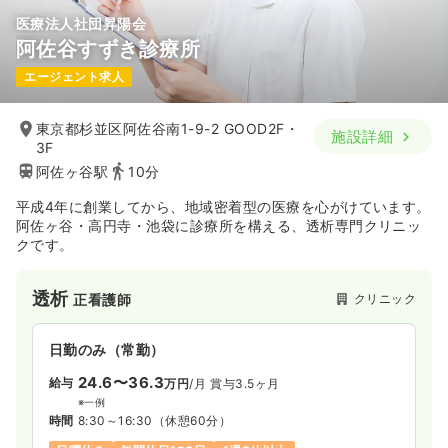
医療法人社団昇陽会
阿佐谷すずき診療所
エージェント求人
東京都杉並区阿佐谷南1-9-2 GOOD2F・
施設詳細
3F
阿佐ヶ谷駅
10分
平成4年に創業してから、地域密着型の医療を心がけています。
阿佐ヶ谷・高円寺・池袋に診療所を構える、透析専門クリニッ
クです。
透析
クリニック
正看護師
日勤のみ（常勤）
24.6〜36.3
給与
万円
/月
賞与3.5ヶ月
※一例
時間
8:30～16:30
（休憩60分）