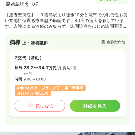
徳島駅
10分
【療養型病院】ＪＲ徳島駅より徒歩10分と電車での利便性も良
い立地に位置る療養型の病院です。40床の病床を有していま
す。入院による治療のみならず、訪問診療をはじめ訪問看護や
訪問リハビリ、訪問介護などの訪問サービスも取りいれ、地域
の在宅医療・介護にも積極的に取り組みを行っています。
病棟
療養型病院
正・准看護師
2交代（常勤）
28.2〜34.7
給与
万円
/月
賞与2回
※一例
時間
9:00～18:00
4週8休以上
ブランク可
第二新卒可
月給34万円以上可
気になる
詳細を見る