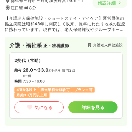
徳島県三好市三野町加茂野宮1509－1
施設詳細
江口駅
8分
【介護老人保健施設・ショートステイ・デイケア】運営母体の
協立病院は昭和48年に開院して以来、長年にわたり地域の医療
に携わっています。現在では、老人保健施設やグループホーム
も運営しており、医療・介護ともに幅広い分野において地域に
貢献しています。介護老人保健施設ふれあいは徳島県の西部に
介護・福祉系
介護老人保健施設
正・准看護師
位置しており、紅葉温泉や金剛の滝などの豊かな自然に囲まれ
た介護老人保健施設です。
2交代（常勤）
28.0〜33.0
給与
万円
/月
賞与2回
※一例
時間
7:30～16:00
4週8休以上
担当業務未経験可
ブランク可
月給33万円以上可
気になる
詳細を見る