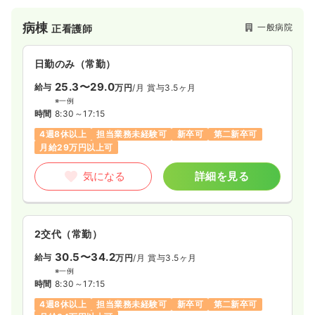
頭痛外来など専門外来の診療も積極的に実施し、頭痛外来につ
いては、日本頭痛学会認定頭痛専門医が診療を担当していま
病棟
一般病院
正看護師
す。一般急性期病院・精神科病院を持つTAOKAグループに属し
ており、グループ全体で徳島県の医療に貢献しています。
日勤のみ（常勤）
25.3〜29.0
給与
万円
/月
賞与3.5ヶ月
※一例
時間
8:30～17:15
4週8休以上
担当業務未経験可
新卒可
第二新卒可
月給29万円以上可
気になる
詳細を見る
2交代（常勤）
30.5〜34.2
給与
万円
/月
賞与3.5ヶ月
※一例
時間
8:30～17:15
4週8休以上
担当業務未経験可
新卒可
第二新卒可