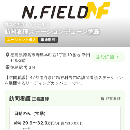
株式会社N・フィールド
訪問看護ステーションデューン徳島
エージェント求人
車通勤可
徳島県徳島市寺島本町西1丁目10番地 幸田
施設詳細
ビル3階
徳島駅
3分
【訪問看護】47都道府県に精神科専門の訪問看護ステーション
を展開するリーディングカンパニーです。
訪問看護
訪問看護
正看護師
日勤のみ（常勤）
29.9〜32.0
給与
万円
/月
賞与30.0万円
※一例