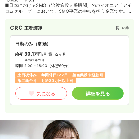
■日本におけるSMO（治験施設支援機関）のパイオニア「アイ
ロムグループ」において、SMO事業の中核を担う企業です。同
グループは1997年に日本でいち早くSMO事業を開始。現在は約
20の子会社を有し、「SMO事業」に加え、「CRO事業」「先端
CRC
企業
正看護師
医療事業」「メディカルサポート事業」も展開しています。
■同グループのSMO事業には、同社のほか「（株）アイロム
日勤のみ（常勤）
EC」「（株）アイロムCS」「（株）アイロムNA」などが属し
ており、従業員数や売上高は業界トップクラス。提携医療機関
30.1
給与
万円
/月
賞与2ヶ月
の実績は2,245施設にのぼります（2020年3月時点）。
※経験4年の例
時間
9:00～18:00
（休憩60分）
■同社は東京に本社、札幌・盛岡・仙台・名古屋・大阪・福岡
土日祝休み
年間休日122日
担当業務未経験可
に拠点を有し、全国各地の案件を受託。生活習慣病、がん、高
第二新卒可
月給30万円以上可
齢者疾患などの領域に強みをもっています。
気になる
詳細を見る
【職場環境】
■20代～30代の若いスタッフも多く、活気のある職場です。新
しいアイデアをどんどん受け入れ、変革していく風土がありま
す。
■CRC（治験コーディネーター）は、主に自宅から1時間以内の
エリアにある施設を担当しています。また、同社の案件は生活
習慣病がメインのため、クリニックへの出入りが多いことが特