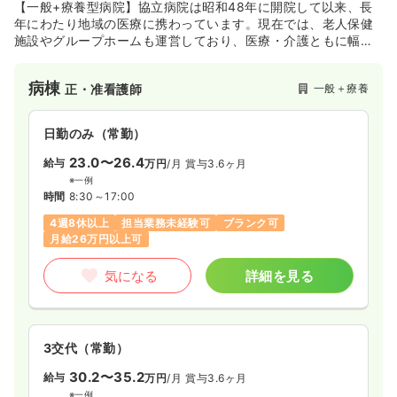
【一般+療養型病院】協立病院は昭和48年に開院して以来、長
年にわたり地域の医療に携わっています。現在では、老人保健
気になる
詳細を見る
施設やグループホームも運営しており、医療・介護ともに幅広
い分野において地域に貢献しています。院の近くには、緑豊か
な森が広がる文化の森総合公園があり、心身が癒される環境で
病棟
オペ室(手術室)
一般＋療養
正・准看護師
一般＋療養
正看護師
す。
日勤のみ（常勤）
日勤のみ（常勤）
23.0〜26.4
31.0〜32.0
給与
万円
/月
賞与3.6ヶ月
給与
万円
/月
賞与3.5ヶ月
※一例
※一例
時間
8:30～17:00
時間
8:30～17:30
（休憩60分）
4週8休以上
担当業務未経験可
ブランク可
日曜休み
4週8休以上
担当業務未経験可
ブランク可
月給26万円以上可
月給32万円以上可
気になる
詳細を見る
気になる
詳細を見る
透析
一般＋療養
正・准看護師
3交代（常勤）
30.2〜35.2
給与
万円
/月
賞与3.6ヶ月
一時募集休止
日勤のみ（常勤）
※一例