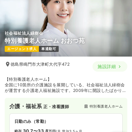
徴。医師との距離が近く、さまざまな話ができることも、CRC
のやりがいにつながっています。
社会福祉法人緑樹会
特別養護老人ホーム おおつ苑
エージェント求人
車通勤可
徳島県鳴門市大津町大代字472
施設詳細
【特別養護老人ホーム】
全国に10箇所の介護施設を展開している、社会福祉法人緑樹会
が運営する介護老人福祉施設です。2009年に開設したばかり
の、とてもきれいな施設です。母体が安定していて、福利厚生
が整っているので、安心して働く事が出来ます。
介護・福祉系
特別養護老人ホーム
正・准看護師
【社会福祉法人緑樹会】
平成1995年4月徳島県鳴門市に設立し、徳島県に法人本部を含
日勤のみ（常勤）
めた3事業所、神奈川県に4事業所、東京都に2事業所の計9事業
所で高齢者介護サービスを運営する法人です。
30.7〜33.8
給与
万円
/月
賞与3.5ヶ月