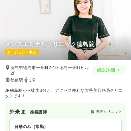
一時募集休止
日勤のみ（常勤）
23.3〜32.0
給与
万円
/月
賞与2回
※一例
時間
8:30～17:30
（休憩60分）
担当業務未経験可
ブランク可
月給32万円以上可
気になる
詳細を見る
メンズエミナルクリニック徳島院
エージェント求人
一時募集休止
日勤のみ（パート）
徳島県徳島市一番町2-10 徳島一番町ビル
施設詳細
2F
1,500
給与
時給
円
徳島駅
3分
時間
8:30～17:30
（休憩60分）
JR徳島駅から徒歩3分と、アクセス便利な大手美容脱毛クリニ
担当業務未経験可
ブランク可
時給1,500円以上可
ックです！
気になる
詳細を見る
外来
美容クリニック
正・准看護師
日勤のみ（常勤）