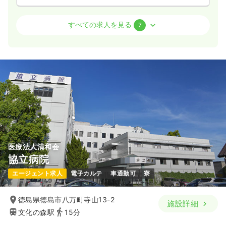
外来
一般＋療養
正・准看護師
すべての求人を見る
7
日勤のみ（常勤）
23.3〜32.0
給与
万円
/月
賞与3.5ヶ月
※一例
時間
8:30～17:30
（休憩60分）
日祝休み
4週8休以上
担当業務未経験可
ブランク可
月給32万円以上可
気になる
詳細を見る
医療法人清和会
協立病院
一時募集休止
日勤のみ（パート）
エージェント求人
電子カルテ
車通勤可
寮
1,500
給与
時給
円
時間
8:30～17:30
（休憩60分）
徳島県徳島市八万町寺山13-2
施設詳細
文化の森駅
15分
日祝休み
担当業務未経験可
ブランク可
時給1,500円以上可