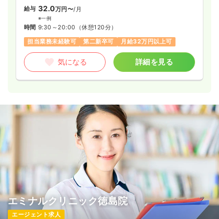
32.0
給与
万円〜
/月
※一例
時間
9:30～20:00
（休憩120分）
担当業務未経験可
第二新卒可
月給32万円以上可
気になる
詳細を見る
エミナルクリニック徳島院
エージェント求人