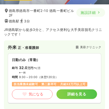
徳島県徳島市一番町2-10 徳島一番町ビル
施設詳細
2F
徳島駅
3分
JR徳島駅から徒歩3分と、アクセス便利な大手美容脱毛クリニ
ックです！
外来
美容クリニック
正・准看護師
日勤のみ（常勤）
32.0
給与
万円〜
/月
※一例
時間
9:30～20:00
（休憩120分）
担当業務未経験可
第二新卒可
月給32万円以上可
気になる
詳細を見る