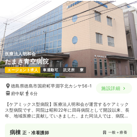
医療法人明和会
たまき青空病院
エージェント求人
車通勤可
託児所
寮
徳島県徳島市国府町早淵字北カシヤ56-1
施設詳細
府中駅
6分
【ケアミックス型病院】医療法人明和会が運営するケアミック
ス型病院です。同院は昭和22年に田蒔病院として開設以来、長
年、地域医療に貢献していきました。また同法人では、病院・
クリニックだけでなく、地域の高齢化にむけて訪問看護ステー
ションや介護老人保健施設等、様々な医療・介護サービスを展
病棟
一般＋療養
正・准看護師
開し、地域の方々の健康・暮らしを支えています。