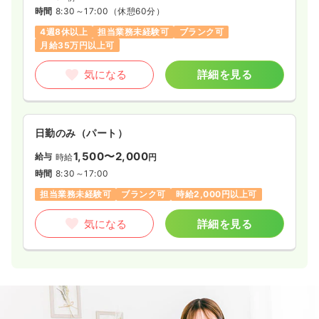
23.3〜32.0
時間
8:30～17:00
（休憩60分）
給与
万円
/月
賞与2回
※一例
4週8休以上
担当業務未経験可
ブランク可
時間
8:30～17:30
（休憩60分）
月給35万円以上可
担当業務未経験可
ブランク可
月給32万円以上可
気になる
詳細を見る
気になる
詳細を見る
日勤のみ（パート）
一時募集休止
日勤のみ（パート）
1,500〜2,000
給与
時給
円
1,500
給与
時給
円
時間
8:30～17:00
時間
8:30～17:30
（休憩60分）
担当業務未経験可
ブランク可
時給2,000円以上可
担当業務未経験可
ブランク可
時給1,500円以上可
気になる
詳細を見る
気になる
詳細を見る
介護・福祉系
一般＋療養
正・准看護師