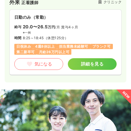
外来
クリニック
正看護師
日勤のみ（常勤）
20.0〜26.5
給与
万円
/月
賞与4ヶ月
※一例
時間
8:25～18:45
（休憩125分）
日祝休み
4週8休以上
担当業務未経験可
ブランク可
第二新卒可
月給26万円以上可
気になる
詳細を見る
NEW