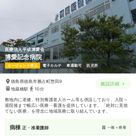
医療法人平成博愛会
博愛記念病院
エージェント求人
電子カルテ
車通勤可
託児所
徳島県徳島市勝占町惣田9
施設詳細
地蔵橋駅
10分
敷地内に老健、特別養護老人ホーム等も併設しており、入院～
退院後まで幅広い医療・看護を提供しています。「絶対に見捨
てない医療」を理念に地域医療に取り組んでいます。
病棟
一般＋療養
正・准看護師