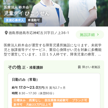
医療法人 鈴木会
児童デイ ひこうせん
直接応募求人
車通勤可
徳島県徳島市応神町古川字日ノ上36-1
施設詳細
医療法人鈴木会が運営する障害児通所施設になります。未就学
児と放課後等デイサービス、重症心身障がい児を対象に多機能
型で運営しています。１日１５人枠です。障害児童の療育、訓
練に重点を置いた施設になります。
その他
障がい者施設
正・准看護師
日勤のみ（常勤）
17.0〜23.0
給与
万円
/月
賞与2.7ヶ月
時間
8:30～17:30
（休憩60分）
日曜休み
残業なし
担当業務未経験可
ブランク可
新卒可
月給23万円以上可