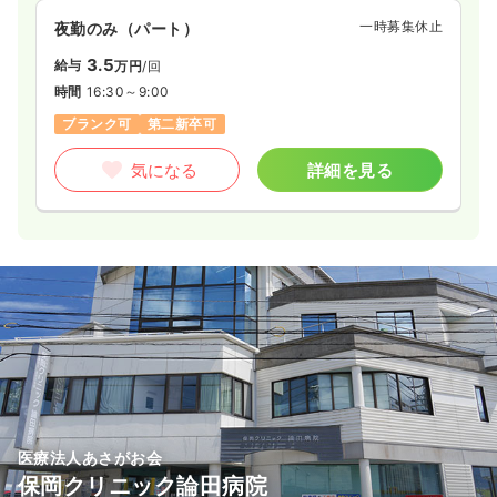
一時募集休止
夜勤のみ（パート）
3.5
給与
万円
/回
時間
16:30～9:00
ブランク可
第二新卒可
気になる
詳細を見る
医療法人あさがお会
保岡クリニック論田病院