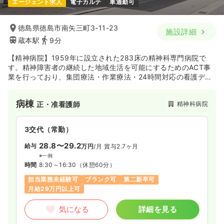
エージェント求人
電子カルテ
車通勤可
徳島県徳島市南矢三町3-11-23
施設詳細
蔵本駅
9分
【精神病院】1959年に設立された283床の精神科専門病院で
す。精神障害者の継続した地域生活を可能にするためのACT事
業を行っており、集団療法・作業療法・24時間対応の看護デイ
ケア・訪問看護といったサービスを通じて在宅復帰できるよう
支援しています。2014年には日本医療機能評価機構認定更新
病棟
精神科病院
正・准看護師
（3rdG Ver.1.0）の病院認定もされました。
3交代（常勤）
28.8〜29.2
給与
万円
/月
賞与2.7ヶ月
※一例
時間
8:30～16:30
（休憩60分）
担当業務未経験可
ブランク可
第二新卒可
月給29万円以上可
気になる
詳細を見る