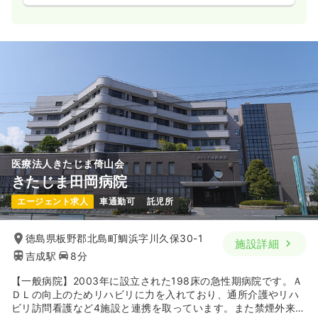
医療法人きたじま倚山会
きたじま田岡病院
エージェント求人
車通勤可
託児所
徳島県板野郡北島町鯛浜字川久保30-1
施設詳細
吉成駅
8分
【一般病院】2003年に設立された198床の急性期病院です。Ａ
ＤＬの向上のためリハビリに力を入れており、通所介護やリハ
ビリ訪問看護など4施設と連携を取っています。また禁煙外来や