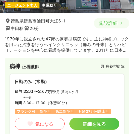
エージェント求人
車通勤可
徳島県徳島市論田町大江6-1
施設詳細
中田駅
20分
1979年に設立された47床の療養型病院です。主に神経ブロック
を用いた治療を行うペインクリニック（痛みの外来）とリハビ
リテーションを中心に看護を提供しています。2011年に日本医
療機能評価機構ver.6.0病院として認定されました。通所リハビ
リや訪問看護にて在宅向けのサービスを提供しています。
病棟
療養型病院
正看護師
日勤のみ（常勤）
22.0〜27.7
給与
万円
/月
賞与4ヶ月
※一例
時間
8:30～17:30
（休憩60分）
ブランク可
新卒可
第二新卒可
月給27万円以上可
気になる
詳細を見る