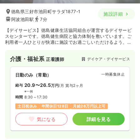
徳島県三好市池田町サラダ1877-1
施設詳細
阿波池田駅
7分
【デイサービス】徳島健康生活協同組合が運営するデイサービ
スセンターです。徳島健生病院と協力体制を敷いています。ご
利用者一人ひとりが快適に施設でお過ごしいただけるよう、最
良なサービスを提供しています。
介護・福祉系
デイケア・デイサービス
正看護師
一時募集休止
日勤のみ（常勤）
20.9〜26.5
給与
万円
/月
賞与2ヶ月
※一例
時間
8:30～17:30
土日祝休み
年間休日128日
月給26万円以上可
気になる
詳細を見る