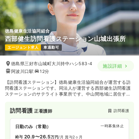
徳島健康生活協同組合
西部健生訪問看護ステーション山城出張所
エージェント求人
車通勤可
徳島県三好市山城町大川持中ハシ583-4
施設詳細
阿波川口駅
12分
【訪問看護ステーション】徳島健康生活協同組合が運営する訪
問看護ステーションです。同法人が運営する西部健生訪問看護
ステーションのサテライト事業所です。中山間地域に居住する
方が安心してお過ごしいただけるよう、最良なサービスを提供
しています。
訪問看護
訪問看護
正看護師
一時募集休止
日勤のみ（常勤）
20.9〜26.5
給与
万円
/月
賞与2ヶ月