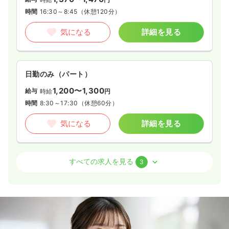
時間
16:30～8:45
（休憩120分）
気になる
詳細を見る
日勤のみ（パート）
1,200〜1,300
給与
時給
円
時間
8:30～17:30
（休憩60分）
気になる
詳細を見る
介護・福祉系
その他介護施設
保健師
すべての求人を見る
3
夜勤のみ（常勤）
23.7〜25.4
給与
万円
/月
時間
16:30～8:45
（休憩120分）