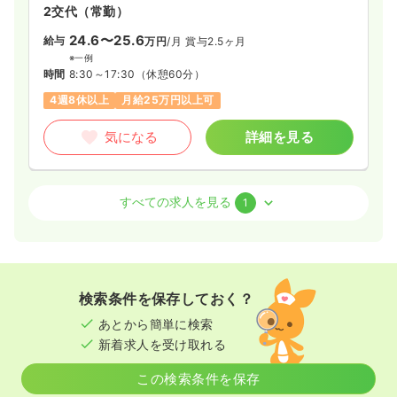
ハビリなど幅広い分野で地域医療に貢献したい方に最適な環境
2交代（常勤）
です。
24.6〜25.6
給与
万円
/月
賞与2.5ヶ月
※一例
時間
8:30～17:30
（休憩60分）
4週8休以上
月給25万円以上可
気になる
詳細を見る
外来
一般病院
正・准看護師
すべての求人を見る
1
日勤のみ（常勤）
20.3〜21.3
給与
万円
/月
賞与3.5ヶ月
※一例
検索条件を保存しておく？
時間
8:30～17:30
（休憩60分）
あとから簡単に検索
4週8休以上
月給21万円以上可
新着求人を受け取れる
気になる
詳細を見る
この検索条件を保存