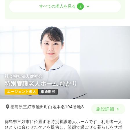
外来
クリニック
正・准看護師
すべての求人を見る
2
一時募集休止
3交代（常勤）
16.5〜20.5
給与
万円
/月
賞与3ヶ月
時間
8:30～17:00
（休憩60分）
残業なし
オンコールあり
月給20万円以上可
気になる
詳細を見る
社会福祉法人健祥会
一時募集休止
日勤のみ（パート）
特別養護老人ホーム ひかり
1,200〜1,500
給与
時給
円
エージェント求人
車通勤可
時間
8:30～17:30
（休憩60分）
時給1,500円以上可
徳島県三好市池田町白地本名194番地8
施設詳細
気になる
詳細を見る
徳島県三好市に位置する特別養護老人ホームです。利用者一人
ひとりに合わせたケアを提供し、笑顔で過ごせる暮らしをサポ