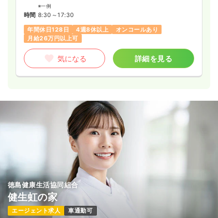
※一例
時間
8:30～17:30
年間休日128日
4週8休以上
オンコールあり
月給26万円以上可
気になる
詳細を見る
徳島健康生活協同組合
健生虹の家
エージェント求人
車通勤可