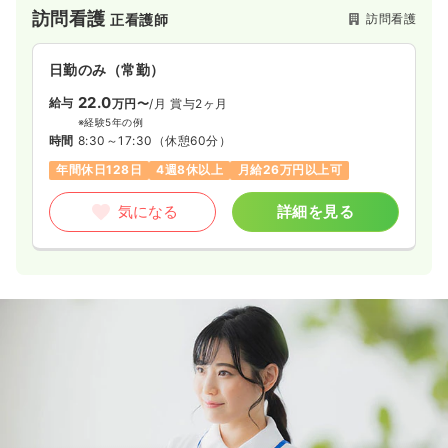
訪問看護
訪問看護
正看護師
日勤のみ（常勤）
22.0
給与
万円〜
/月
賞与2ヶ月
※経験5年の例
時間
8:30～17:30
（休憩60分）
年間休日128日
4週8休以上
月給26万円以上可
気になる
詳細を見る