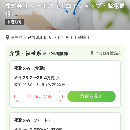
株式会社 シーモス（ドコモショップ・緊急通
報）
車通勤可
徳島県三好市池田町サラダ１８１１番地１
介護・福祉系
その他介護施設
正・准看護師
夜勤のみ（常勤）
23.7〜25.4
給与
万円
/月
時間
16:30～8:45
（休憩120分）
気になる
詳細を見る
夜勤のみ（パート）
1,370〜1,470
給与
時給
円