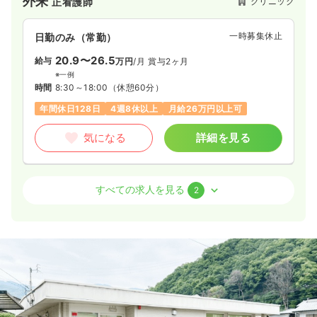
外来
クリニック
正看護師
一時募集休止
日勤のみ（常勤）
20.9〜26.5
給与
万円
/月
賞与2ヶ月
※一例
時間
8:30～18:00
（休憩60分）
年間休日128日
4週8休以上
月給26万円以上可
気になる
詳細を見る
訪問診療
クリニック
正看護師
すべての求人を見る
2
一時募集休止
日勤のみ（常勤）
20.9〜26.5
給与
万円
/月
賞与2ヶ月
※一例
時間
8:30～18:00
（休憩60分）
年間休日128日
4週8休以上
月給26万円以上可