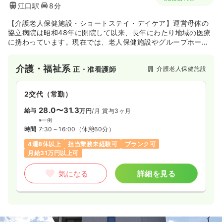
江口駅
8分
【介護老人保健施設・ショートステイ・デイケア】運営母体の
協立病院は昭和48年に開院して以来、長年にわたり地域の医療
に携わっています。現在では、老人保健施設やグループホーム
も運営しており、医療・介護ともに幅広い分野において地域に
貢献しています。介護老人保健施設ふれあいは徳島県の西部に
介護・福祉系
介護老人保健施設
正・准看護師
位置しており、紅葉温泉や金剛の滝などの豊かな自然に囲まれ
た介護老人保健施設です。
2交代（常勤）
28.0〜31.3
給与
万円
/月
賞与3ヶ月
※一例
時間
7:30～16:00
（休憩60分）
4週8休以上
担当業務未経験可
ブランク可
月給31万円以上可
気になる
詳細を見る