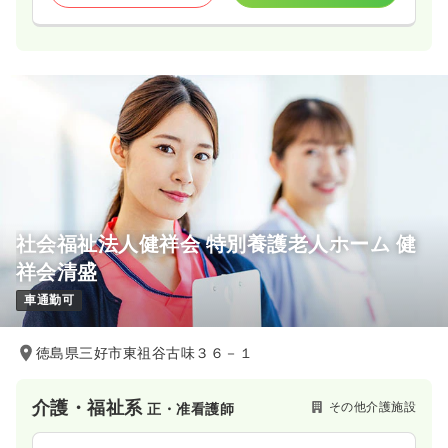
社会福祉法人健祥会 特別養護老人ホーム 健
祥会清盛
車通勤可
徳島県三好市東祖谷古味３６－１
介護・福祉系
その他介護施設
正・准看護師