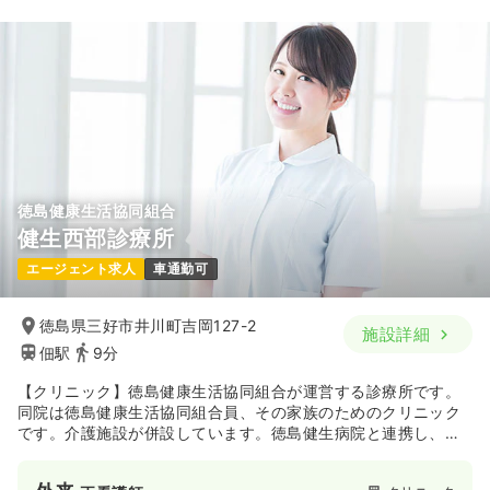
徳島健康生活協同組合
健生西部診療所
エージェント求人
車通勤可
徳島県三好市井川町吉岡127-2
施設詳細
佃駅
9分
【クリニック】徳島健康生活協同組合が運営する診療所です。
同院は徳島健康生活協同組合員、その家族のためのクリニック
です。介護施設が併設しています。徳島健生病院と連携し、地
域の方々が住み慣れた土地で健康に暮らすことができるよう、
最良な医療を提供しています。