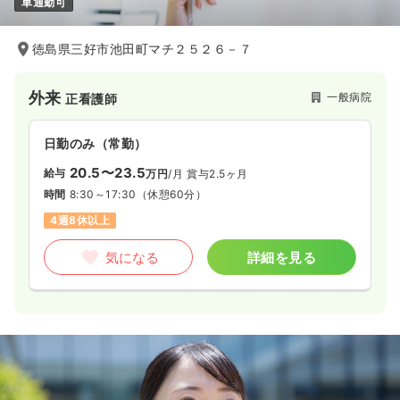
車通勤可
徳島県三好市池田町マチ２５２６－７
外来
一般病院
正看護師
日勤のみ（常勤）
20.5〜23.5
給与
万円
/月
賞与2.5ヶ月
時間
8:30～17:30
（休憩60分）
4週8休以上
気になる
詳細を見る