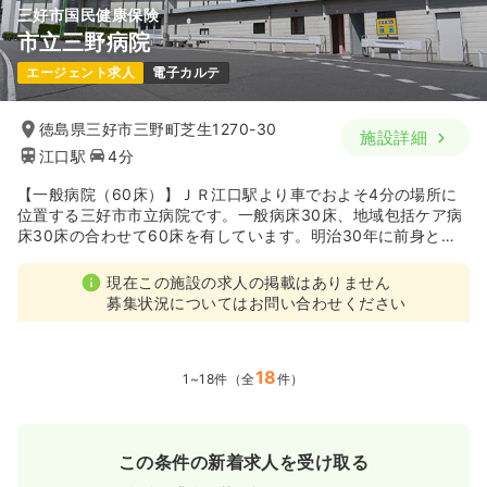
三好市国民健康保険
市立三野病院
エージェント求人
電子カルテ
徳島県三好市三野町芝生1270-30
施設詳細
江口駅
4分
【一般病院（60床）】ＪＲ江口駅より車でおよそ4分の場所に
位置する三好市市立病院です。一般病床30床、地域包括ケア病
床30床の合わせて60床を有しています。明治30年に前身とな
る三野村伝染病院として新設されて以来、地域密着型の病院と
して幅広い診療で地域医療に貢献してきました。
現在この施設の求人の掲載はありません
募集状況についてはお問い合わせください
18
1~18件（全
件）
この条件の新着求人を受け取る