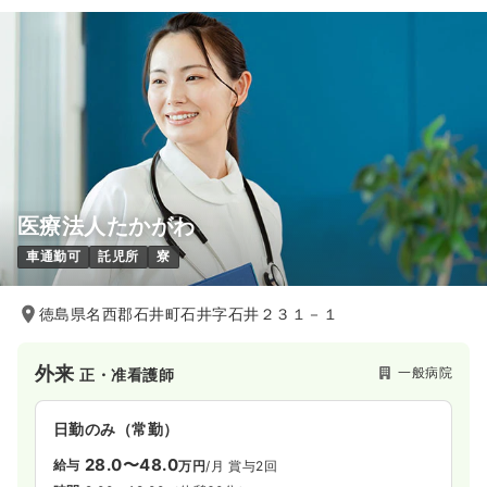
医療法人たかがわ
車通勤可
託児所
寮
徳島県名西郡石井町石井字石井２３１－１
外来
一般病院
正・准看護師
日勤のみ（常勤）
28.0〜48.0
給与
万円
/月
賞与2回