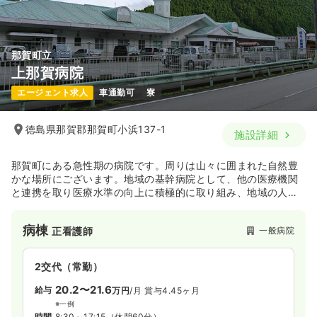
那賀町立
上那賀病院
エージェント求人
車通勤可
寮
徳島県那賀郡那賀町小浜137-1
施設詳細
那賀町にある急性期の病院です。周りは山々に囲まれた自然豊
かな場所にございます。地域の基幹病院として、他の医療機関
と連携を取り医療水準の向上に積極的に取り組み、地域の人に
質の高い医療サービスを提供しております。
病棟
一般病院
正看護師
2交代（常勤）
20.2〜21.6
給与
万円
/月
賞与4.45ヶ月
※一例
時間
8:30～17:15
（休憩60分）