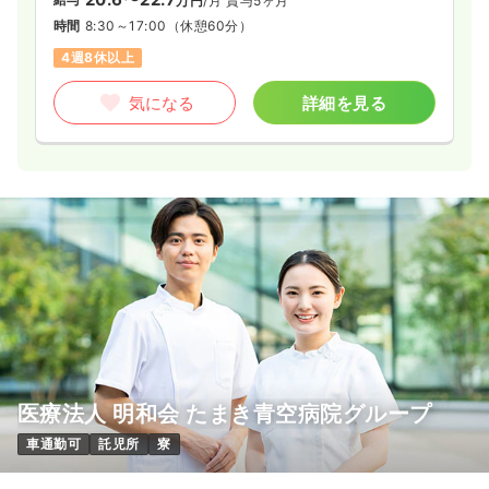
万円
/月
賞与5ヶ月
時間
8:30～17:00
（休憩60分）
4週8休以上
気になる
詳細を見る
医療法人 明和会 たまき青空病院グループ
車通勤可
託児所
寮