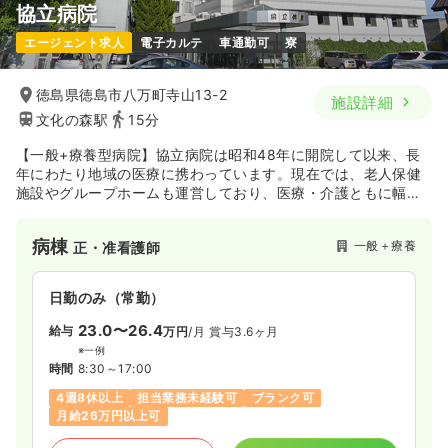
協立病院
エージェント求人
電子カルテ
車通勤可
寮
徳島県徳島市八万町寺山13-2
施設詳細
文化の森駅
15分
【一般+療養型病院】協立病院は昭和48年に開院して以来、長
年にわたり地域の医療に携わっています。現在では、老人保健
施設やグループホームも運営しており、医療・介護ともに幅広
い分野において地域に貢献しています。院の近くには、緑豊か
な森が広がる文化の森総合公園があり、心身が癒される環境で
病棟
一般＋療養
正・准看護師
す。
日勤のみ（常勤）
23.0〜26.4
給与
万円
/月
賞与3.6ヶ月
※一例
時間
8:30～17:00
4週8休以上
担当業務未経験可
ブランク可
月給26万円以上可