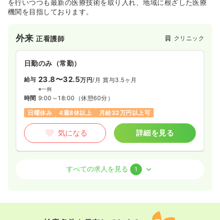
を行いつつも最新の医療技術を取り入れ、地域に根ざした医療
機関を目指しております。
気になる
詳細を見る
外来
クリニック
正看護師
透析
一般＋療養
正・准看護師
日勤のみ（常勤）
一時募集休止
日勤のみ（常勤）
23.8〜32.5
給与
万円
/月
賞与3.5ヶ月
※一例
23.3〜32.0
給与
万円
/月
賞与2回
時間
9:00～18:00
（休憩60分）
※一例
日曜休み
4週8休以上
月給32万円以上可
時間
8:30～17:30
（休憩60分）
担当業務未経験可
ブランク可
月給32万円以上可
気になる
詳細を見る
気になる
詳細を見る
透析
クリニック
正・准看護師
すべての求人を見る
1
一時募集休止
日勤のみ（パート）
日勤のみ（常勤）
1,500
給与
時給
円
24.1〜39.3
給与
万円
/月
時間
8:30～17:30
（休憩60分）
※一例