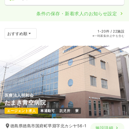
条件の保存・新着求人のお知らせ設定
1-20件 / 22施設
※一時募集休止中を含む
医療法人明和会
たまき青空病院
エージェント求人
車通勤可
託児所
寮
徳島県徳島市国府町早淵字北カシヤ56-1
施設詳細