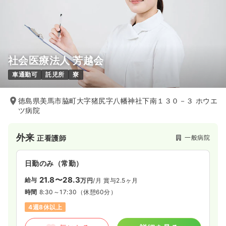
社会医療法人 芳越会
車通勤可
託児所
寮
徳島県美馬市脇町大字猪尻字八幡神社下南１３０－３ ホウエ
ツ病院
外来
一般病院
正看護師
日勤のみ（常勤）
21.8〜28.3
給与
万円
/月
賞与2.5ヶ月
時間
8:30～17:30
（休憩60分）
4週8休以上