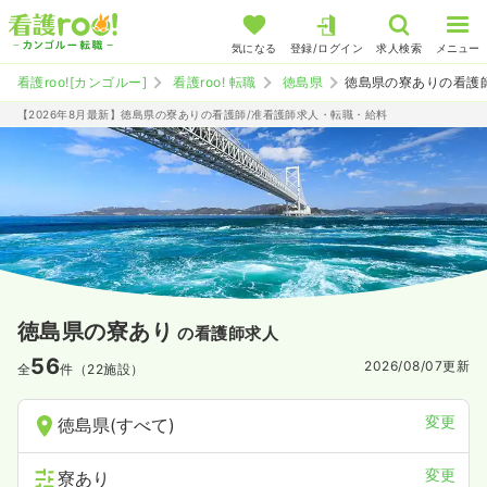
気になる
登録/ログイン
求人検索
メニュー
看護roo![カンゴルー]
看護roo! 転職
徳島県
徳島県の寮ありの看護
【2026年8月最新】徳島県の寮ありの看護師/准看護師求人・転職・給料
徳島県の寮あり
の看護師求人
56
2026/08/07
更新
全
件（22施設）
変更
徳島県(すべて)
変更
寮あり