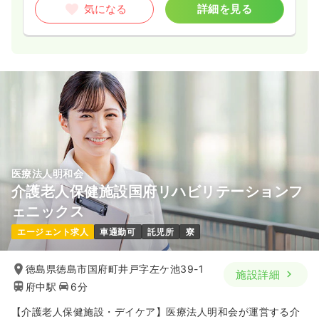
気になる
詳細を見る
医療法人明和会
介護老人保健施設国府リハビリテーションフ
ェニックス
エージェント求人
車通勤可
託児所
寮
徳島県徳島市国府町井戸字左ケ池39-1
施設詳細
府中駅
6分
【介護老人保健施設・デイケア】医療法人明和会が運営する介