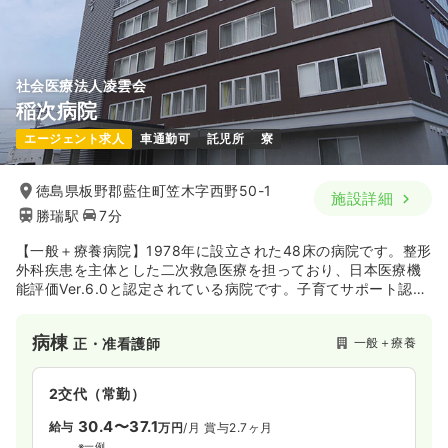
社会医療法人凌雲会
稲次病院
エージェント求人
車通勤可
託児所
寮
徳島県板野郡藍住町笠木字西野50-1
施設詳細
勝瑞駅
7分
【一般＋療養病院】1978年に設立された48床の病院です。整形
外科疾患を主体とした二次救急医療を担っており、日本医療機
能評価Ver.6.0と認定されている病院です。子育てサポート認定
企業として厚生労働大臣から認定を受けています。老人保健施
設などと連携をとりながら在宅復帰向けてのサポートを行って
病棟
一般＋療養
正・准看護師
います。
2交代（常勤）
30.4〜37.1
給与
万円
/月
賞与2.7ヶ月
※一例