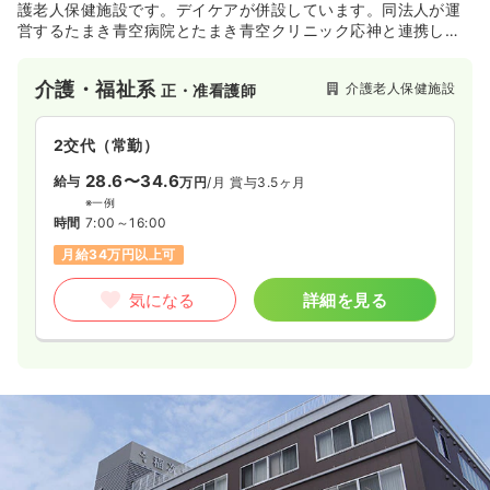
護老人保健施設です。デイケアが併設しています。同法人が運
営するたまき青空病院とたまき青空クリニック応神と連携し、
ご利用者の方々が快適にお過ごしいただけるよう、最良なサー
ビスを提供しています。
介護・福祉系
介護老人保健施設
正・准看護師
2交代（常勤）
28.6〜34.6
給与
万円
/月
賞与3.5ヶ月
※一例
時間
7:00～16:00
月給34万円以上可
気になる
詳細を見る