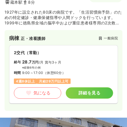
蔵本駅
8分
時間
8:30～17:30
（休憩60分）
1927年に設立された80床の病院です。「生活習慣病予防」のた
担当業務未経験可
ブランク可
時給1,500円以上可
めの特定健診・健康保健指導や人間ドックを行っています。
1999年に徳島県全域の脳卒中および重症患者様専用の2次救急
気になる
詳細を見る
医療施設に、2012年には日本医療機能評価機構Ver6.0の病院と
認定されました。日本外科学会外科専門医制度修練施設や日本
病棟
一般病院
正・准看護師
消化器外科学会専門医制度指定修練施設の関連病院です。
2交代（常勤）
28.7
給与
万円
/月
賞与3ヶ月
※経験6年の例
時間
9:00～17:00
（休憩60分）
4週8休以上
月給29万円以上可
気になる
詳細を見る