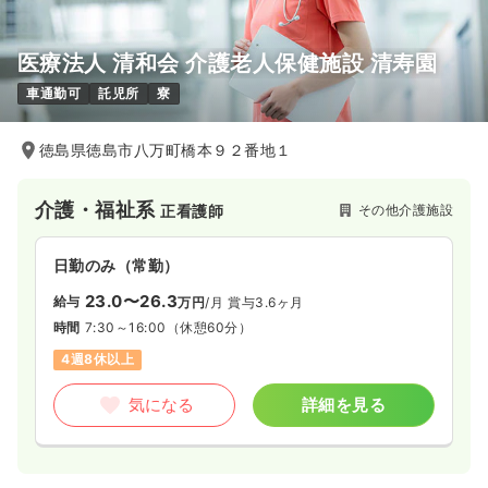
医療法人 清和会 介護老人保健施設 清寿園
車通勤可
託児所
寮
徳島県徳島市八万町橋本９２番地１
介護・福祉系
その他介護施設
正看護師
日勤のみ（常勤）
23.0〜26.3
給与
万円
/月
賞与3.6ヶ月
時間
7:30～16:00
（休憩60分）
4週8休以上
気になる
詳細を見る