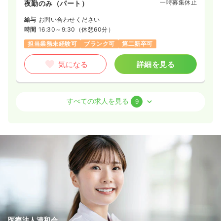
一時募集休止
夜勤のみ（パート）
給与
お問い合わせください
時間
16:30～9:30
（休憩60分）
担当業務未経験可
ブランク可
第二新卒可
気になる
詳細を見る
外来
一般＋療養
正・准看護師
すべての求人を見る
9
日勤のみ（常勤）
23.3〜32.0
給与
万円
/月
賞与3.5ヶ月
※一例
時間
8:30～17:30
（休憩60分）
日祝休み
4週8休以上
担当業務未経験可
ブランク可
月給32万円以上可
気になる
詳細を見る
医療法人清和会