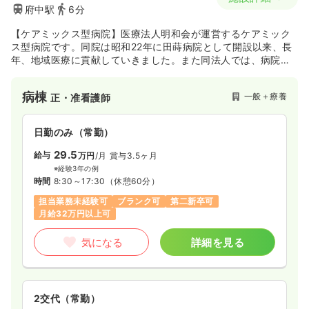
府中駅
6分
【ケアミックス型病院】医療法人明和会が運営するケアミック
ス型病院です。同院は昭和22年に田蒔病院として開設以来、長
年、地域医療に貢献していきました。また同法人では、病院・
クリニックだけでなく、地域の高齢化にむけて訪問看護ステー
ションや介護老人保健施設等、様々な医療・介護サービスを展
病棟
一般＋療養
正・准看護師
開し、地域の方々の健康・暮らしを支えています。
日勤のみ（常勤）
29.5
給与
万円
/月
賞与3.5ヶ月
※経験3年の例
時間
8:30～17:30
（休憩60分）
担当業務未経験可
ブランク可
第二新卒可
月給32万円以上可
気になる
詳細を見る
2交代（常勤）