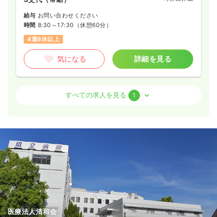
給与
お問い合わせください
時間
8:30～17:30
（休憩60分）
4週8休以上
気になる
詳細を見る
外来
一般＋療養
正・准看護師
すべての求人を見る
1
一時募集休止
日勤のみ（常勤）
19.8〜33.0
給与
万円
/月
賞与3.2ヶ月
※一例
時間
8:30～17:30
（休憩60分）
日祝休み
4週8休以上
月給33万円以上可
気になる
詳細を見る
医療法人清和会