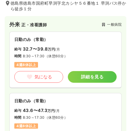
徳島県徳島市国府町早渕字北カシヤ５６番地１ 早渕バス停か
ら徒歩１分
外来
一般病院
正・准看護師
日勤のみ（常勤）
32.7〜39.8
給与
万円
/月
時間
8:30～17:30
（休憩60分）
4週8休以上
気になる
詳細を見る
日勤のみ（常勤）
43.6〜47.3
給与
万円
/月
時間
8:30～17:30
（休憩60分）
4週8休以上