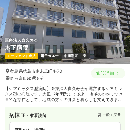
医療法人喜久寿会
木下病院
エージェント求人
電子カルテ
車通勤可
寮
徳島県徳島市南末広町4-70
施設詳細
阿波富田駅
8分
【ケアミックス型病院】医療法人喜久寿会が運営するケアミッ
クス型の病院です。大正12年開業して以来、地域のかかりつけ
医的な存在として、地域の方々の健康と暮らしを支えてきまし
た。現在では、急性期医療だけでなく地域包括ケア病床も新設
し、急性期医療から療養にいたるまで幅広い分野で地域医療に
病棟
一般＋療養
正・准看護師
貢献している病院です。
日勤のみ（常勤）