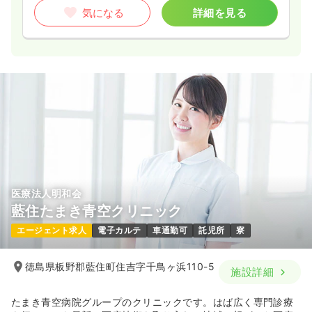
気になる
詳細を見る
気になる
詳細を見る
一時募集休止
日勤のみ（パート）
1,500
給与
時給
円
時間
8:30～17:30
オンコールあり
時給1,500円以上可
気になる
詳細を見る
オペ室(手術室)
医療法人明和会
一般＋療養
正看護師
藍住たまき青空クリニック
日勤のみ（常勤）
エージェント求人
電子カルテ
車通勤可
託児所
寮
31.0〜32.0
給与
万円
/月
賞与3.5ヶ月
徳島県板野郡藍住町住吉字千鳥ヶ浜110-5
※一例
施設詳細
時間
8:30～17:30
（休憩60分）
日曜休み
4週8休以上
担当業務未経験可
ブランク可
たまき青空病院グループのクリニックです。はば広く専門診療
月給32万円以上可