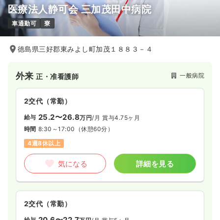
医療法人静可会 三加茂田中病院
車通勤可
寮
徳島県三好郡東みよし町加茂１８８３－４
外来
一般病院
正・准看護師
2交代（常勤）
25.2〜26.8
給与
万円
/月
賞与4.75ヶ月
時間
8:30～17:00
（休憩60分）
4週8休以上
気になる
詳細を見る
2交代（常勤）
20.6〜22.7
給与