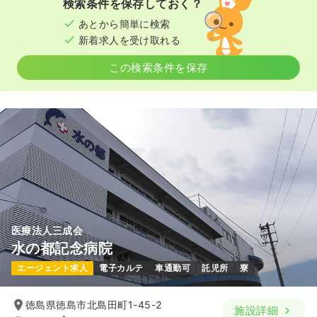
検索条件を保存しておく？
時間
8:00～17:00
担当業務未経験可
ブランク可
時給1,500円以上可
あとから簡単に検索
日祝休み
月給39万円以上可
新着求人を受け取れる
気になる
詳細を見る
気になる
詳細を見る
この検索条件を保存
介護・福祉系
一般＋療養
正・准看護師
一時募集休止
日勤のみ（常勤）
23.3〜32.0
給与
万円
/月
賞与2回
※一例
時間
8:30～17:30
（休憩60分）
担当業務未経験可
ブランク可
月給32万円以上可
気になる
詳細を見る
医療法人三成会
水の都記念病院
エージェント求人
電子カルテ
車通勤可
託児所
寮
一時募集休止
日勤のみ（パート）
徳島県徳島市北島田町1-45-2
1,500
施設詳細
給与
時給
円