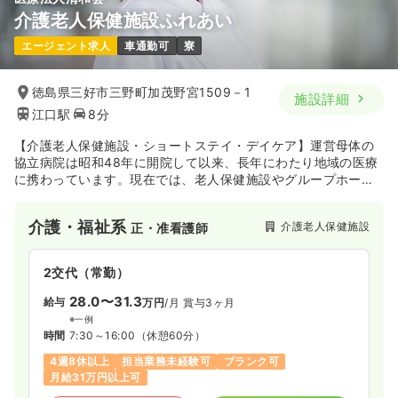
介護老人保健施設ふれあい
一時募集休止
日勤のみ（パート）
エージェント求人
車通勤可
寮
1,500
給与
時給
円
時間
8:30～17:30
（休憩60分）
徳島県三好市三野町加茂野宮1509－1
施設詳細
江口駅
8分
日祝休み
担当業務未経験可
ブランク可
時給1,500円以上可
【介護老人保健施設・ショートステイ・デイケア】運営母体の
協立病院は昭和48年に開院して以来、長年にわたり地域の医療
気になる
詳細を見る
に携わっています。現在では、老人保健施設やグループホーム
も運営しており、医療・介護ともに幅広い分野において地域に
貢献しています。介護老人保健施設ふれあいは徳島県の西部に
介護・福祉系
訪問看護
介護老人保健施設
正・准看護師
一般＋療養
正・准看護師
位置しており、紅葉温泉や金剛の滝などの豊かな自然に囲まれ
た介護老人保健施設です。
2交代（常勤）
日勤のみ（常勤）
28.0〜31.3
23.3〜32.0
給与
万円
/月
賞与3ヶ月
給与
万円
/月
賞与2回
※一例
※一例
時間
7:30～16:00
（休憩60分）
時間
8:30～17:30
4週8休以上
担当業務未経験可
ブランク可
オンコールあり
月給32万円以上可
月給31万円以上可