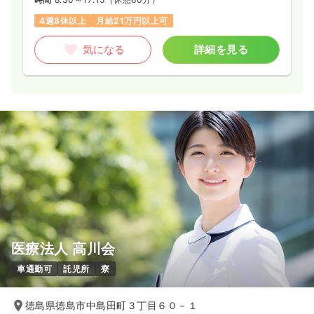
4週8休以上
月給21万円以上可
気になる
詳細を見る
医療法人 高川会
車通勤可
託児所
寮
徳島県徳島市中島田町３丁目６０－１