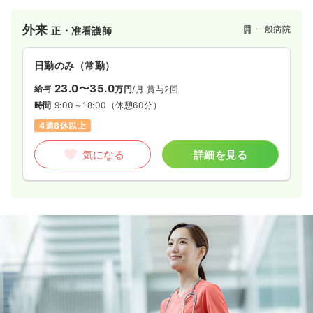
外来
一般病院
正・准看護師
日勤のみ（常勤）
23.0〜35.0
給与
万円
/月
賞与2回
時間
9:00～18:00
（休憩60分）
4週8休以上
気になる
詳細を見る