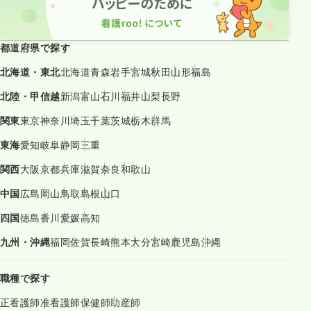
都道府県で探す
北海道・東北
北海道
青森
岩手
宮城
秋田
山形
福島
北陸・甲信越
新潟
富山
石川
福井
山梨
長野
関東
東京
神奈川
埼玉
千葉
茨城
栃木
群馬
東海
愛知
岐阜
静岡
三重
関西
大阪
京都
兵庫
滋賀
奈良
和歌山
中国
広島
岡山
鳥取
島根
山口
四国
徳島
香川
愛媛
高知
九州・沖縄
福岡
佐賀
長崎
熊本
大分
宮崎
鹿児島
沖縄
職種で探す
正看護師
准看護師
保健師
助産師