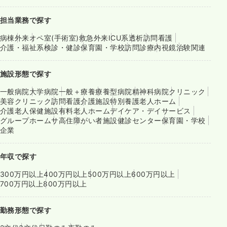
担当業務で探す
病棟
外来
オペ室(手術室)
救急外来
ICU系
透析
訪問看護
介護・福祉系
検診・健診
保育園・学校
訪問診療
内視鏡
治験関連
施設形態で探す
一般病院
大学病院
一般＋療養
療養型病院
精神科病院
クリニック
美容クリニック
訪問看護
介護施設
特別養護老人ホーム
介護老人保健施設
有料老人ホーム
デイケア・デイサービス
グループホーム
サ高住
障がい者施設
健診センター
保育園・学校
企業
年収で探す
300万円以上
400万円以上
500万円以上
600万円以上
700万円以上
800万円以上
勤務形態で探す