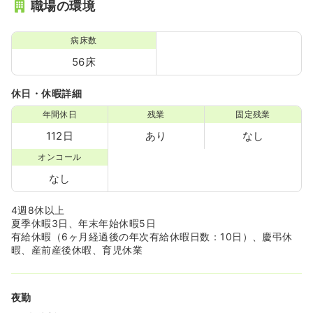
職場の環境
病床数
56床
休日・休暇詳細
年間休日
残業
固定残業
112日
あり
なし
オンコール
なし
4週8休以上
夏季休暇3日、年末年始休暇5日
有給休暇（6ヶ月経過後の年次有給休暇日数：10日）、慶弔休
暇、産前産後休暇、育児休業
夜勤