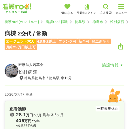
気になる
登録/ログイン
求人検索
メニュー
看護roo![カンゴルー]
看護roo! 転職
徳島県
徳島市
松村病院
病棟
2交代 / 常勤
エージェント求人
4週8休以上
ブランク可
新卒可
第二新卒可
月給29万円以上可
医療法人若草会
施設情報
松村病院
徳島県徳島市 / 徳島駅 車11分
2026/07/17 更新
正看護師
一時募集休止
28.1
賞与 3.5ヶ月
万円〜
/月
405
万円〜
/年
※経験15年の例