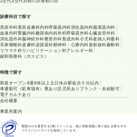
2交代
3交代
日勤のみ
夜勤のみ
診療科目で探す
美容外科
美容皮膚科
内科
呼吸器内科
消化器内科
循環器内科
血液内科
腎臓内科
糖尿病内科
外科
呼吸器外科
心臓血管外科
消化器外科
脳神経外科
整形外科
形成外科
小児科
産婦人科
眼科
耳鼻咽喉科
皮膚科
泌尿器科
精神科・心療内科
放射線科
麻酔科
リウマチ科
リハビリテーション科
アレルギー科
緩和医療科（ホスピス）
特徴で探す
新規オープン
4週8休以上
土日休み
駅徒歩５分以内
車通勤可（駐車場有）
寮あり
託児所あり
ブランク・未経験可
電子カルテあり
会社概要
事業所案内
看護roo!を運営する(株)クイックは、個人情報保護に取り組む企業を示す
プライバシーマークを取得しています。