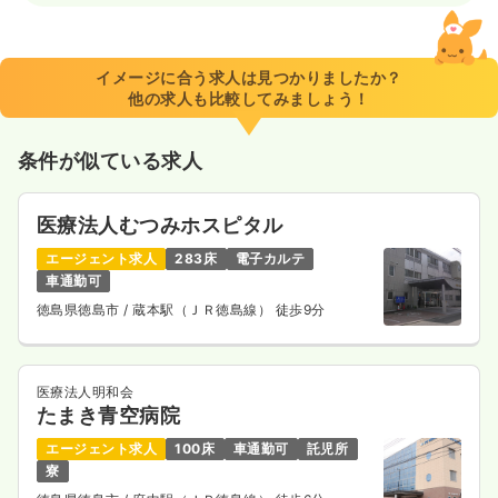
イメージに合う求人は見つかりましたか？
他の求人も比較してみましょう！
条件が似ている求人
医療法人むつみホスピタル
エージェント求人
283床
電子カルテ
車通勤可
徳島県徳島市
/ 蔵本駅（ＪＲ徳島線） 徒歩9分
医療法人明和会
たまき青空病院
エージェント求人
100床
車通勤可
託児所
寮