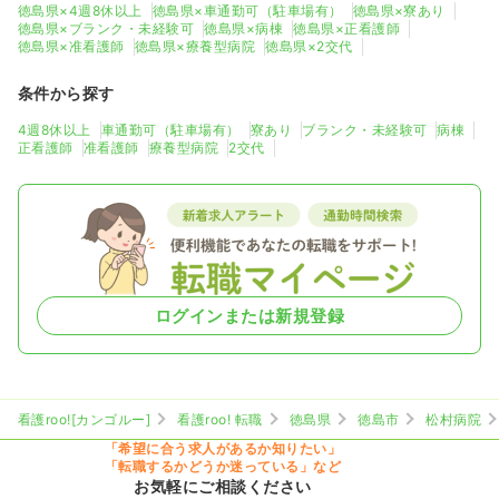
徳島県×4週8休以上
徳島県×車通勤可（駐車場有）
徳島県×寮あり
徳島県×ブランク・未経験可
徳島県×病棟
徳島県×正看護師
徳島県×准看護師
徳島県×療養型病院
徳島県×2交代
条件から探す
4週8休以上
車通勤可（駐車場有）
寮あり
ブランク・未経験可
病棟
正看護師
准看護師
療養型病院
2交代
ログインまたは新規登録
看護roo![カンゴルー]
看護roo! 転職
徳島県
徳島市
松村病院
「希望に合う求人があるか知りたい」
「転職するかどうか迷っている」など
お気軽にご相談ください