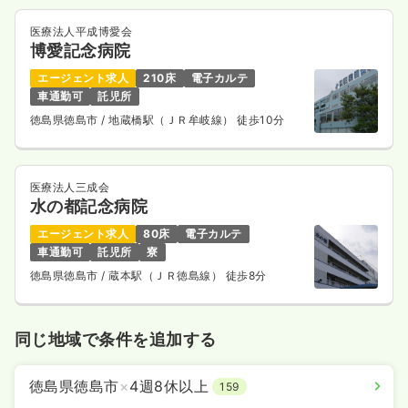
医療法人平成博愛会
博愛記念病院
エージェント求人
210床
電子カルテ
車通勤可
託児所
徳島県徳島市
/ 地蔵橋駅（ＪＲ牟岐線） 徒歩10分
医療法人三成会
水の都記念病院
エージェント求人
80床
電子カルテ
車通勤可
託児所
寮
徳島県徳島市
/ 蔵本駅（ＪＲ徳島線） 徒歩8分
同じ地域で条件を追加する
徳島県徳島市
×
4週8休以上
159