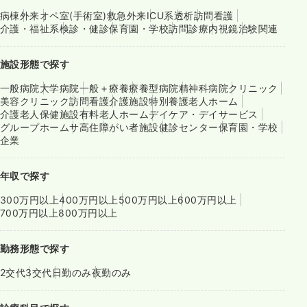
病棟
外来
オペ室(手術室)
救急外来
ICU系
透析
訪問看護
介護・福祉系
検診・健診
保育園・学校
訪問診療
内視鏡
治験関連
施設形態で探す
一般病院
大学病院
一般＋療養
療養型病院
精神科病院
クリニック
美容クリニック
訪問看護
介護施設
特別養護老人ホーム
介護老人保健施設
有料老人ホーム
デイケア・デイサービス
グループホーム
サ高住
障がい者施設
健診センター
保育園・学校
企業
年収で探す
300万円以上
400万円以上
500万円以上
600万円以上
700万円以上
800万円以上
勤務形態で探す
2交代
3交代
日勤のみ
夜勤のみ