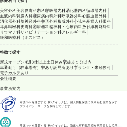
診療科目で探す
美容外科
美容皮膚科
内科
呼吸器内科
消化器内科
循環器内科
血液内科
腎臓内科
糖尿病内科
外科
呼吸器外科
心臓血管外科
消化器外科
脳神経外科
整形外科
形成外科
小児科
産婦人科
眼科
耳鼻咽喉科
皮膚科
泌尿器科
精神科・心療内科
放射線科
麻酔科
リウマチ科
リハビリテーション科
アレルギー科
緩和医療科（ホスピス）
特徴で探す
新規オープン
4週8休以上
土日休み
駅徒歩５分以内
車通勤可（駐車場有）
寮あり
託児所あり
ブランク・未経験可
電子カルテあり
会社概要
事業所案内
看護roo!を運営する(株)クイックは、個人情報保護に取り組む企業を示す
プライバシーマークを取得しています。
看護roo!を運営する(株)クイックは、適正な有料職業紹介事業者として厚