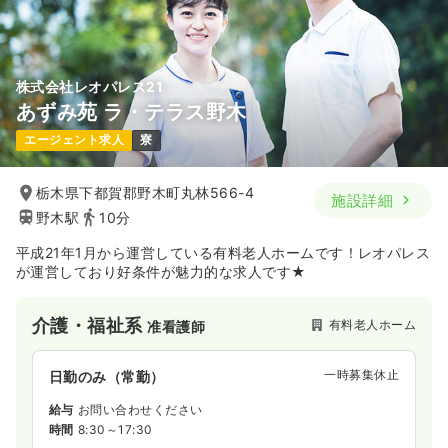
株式会社レオパレス21
あずみ苑 ラ・テラス野木
エージェント求人
寮
栃木県下都賀郡野木町丸林566-4
施設詳細
野木駅
10分
平成21年1月から運営している有料老人ホームです！レオパレス
が運営しており好条件が魅力的な求人です★
介護・福祉系
有料老人ホーム
准看護師
一時募集休止
日勤のみ（常勤）
給与
お問い合わせください
時間
8:30～17:30