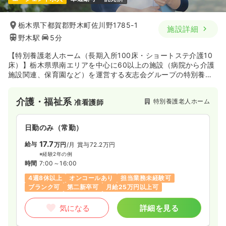
一時募集休止
日勤のみ（常勤）
17.7
給与
万円
/月
賞与82.5万円
栃木県下都賀郡野木町佐川野1785-1
施設詳細
※経験2年の例
野木駅
5分
時間
8:30～17:30
4週8休以上
ブランク可
第二新卒可
【特別養護老人ホーム（長期入所100床・ショートステ介護10
床）】栃木県県南エリアを中心に60以上の施設（病院から介護
施設関連、保育園など）を運営する友志会グループの特別養護
気になる
詳細を見る
老人ホームです。2019年4月に増床・リニューアルを完了し、
ますます地域住民の方に愛される施設運営を目指しています。
介護・福祉系
特別養護老人ホーム
准看護師
一時募集休止
日勤のみ（パート）
日勤のみ（常勤）
1,263
給与
時給
円
17.7
給与
万円
/月
賞与72.2万円
時間
8:30～17:30
（休憩60分）
※経験2年の例
ブランク可
第二新卒可
時間
7:00～16:00
4週8休以上
オンコールあり
担当業務未経験可
気になる
詳細を見る
ブランク可
第二新卒可
月給25万円以上可
気になる
詳細を見る