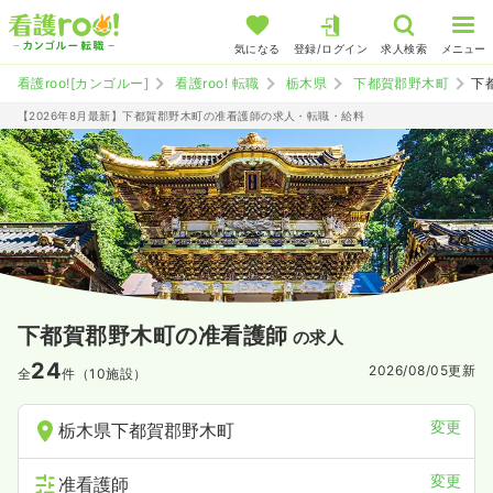
気になる
登録/ログイン
求人検索
メニュー
看護roo![カンゴルー]
看護roo! 転職
栃木県
下都賀郡野木町
下
【2026年8月最新】下都賀郡野木町の准看護師の求人・転職・給料
下都賀郡野木町の准看護師
の求人
24
2026/08/05
更新
全
件（10施設）
変更
栃木県下都賀郡野木町
変更
准看護師