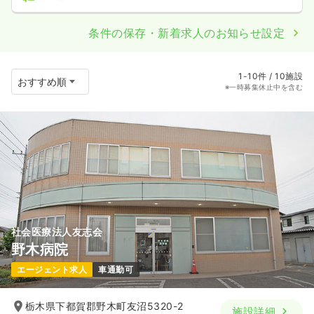
条件の保存・新着求人のお知らせ設定
1-10件 / 10施設
※一時募集休止中を含む
社会医療法人友志会
野木病院
エージェント求人
車通勤可
栃木県下都賀郡野木町友沼5320-2
施設詳細