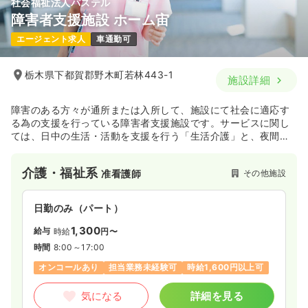
社会福祉法人パステル
障害者支援施設 ホーム宙
エージェント求人
車通勤可
栃木県下都賀郡野木町若林443-1
施設詳細
障害のある方々が通所または入所して、施設にて社会に適応す
る為の支援を行っている障害者支援施設です。サービスに関し
ては、日中の生活・活動を支援を行う「生活介護」と、夜間や
休日における生活・活動を支援を行う「施設入所支援」、施設
への短期間の入所を支援を行う「短期入所事業」などを実施し
介護・福祉系
その他施設
准看護師
ています。
日勤のみ（パート）
1,300
給与
時給
円〜
時間
8:00～17:00
オンコールあり
担当業務未経験可
時給1,600円以上可
気になる
詳細を見る