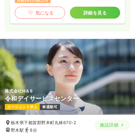
月給28万円以上可
気になる
詳細を見る
株式会社H＆S
令和デイサービスセンター
エージェント求人
車通勤可
栃木県下都賀郡野木町丸林670-2
施設詳細
野木駅
8分