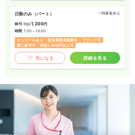
一時募集休止
日勤のみ（パート）
1,200
給与
時給
円
時間
7:00～16:00
オンコールあり
担当業務未経験可
ブランク可
第二新卒可
時給1,300円以上可
気になる
詳細を見る