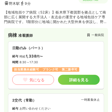
野木駅
9分
【地域包括ケア病院（52床）】栃木県下都賀郡を拠点として南
部に広く展開する大手法人・友志会の運営する地域包括ケア専
門病院です。1階部分に地域に開かれた大型外来を併設し、野木
町の中核病院として地域に根ざした医療を提供しています。近
隣大病院からの転院先として後方支援を担い、同法人内の関連
病棟
一般病院
准看護師
施設からの急性増悪に対しての治療・糖尿病のトータルケアを
行っているのも特徴のひとつです。
日勤のみ（パート）
1,338
給与
時給
円〜
時間
8:30～17:30
担当業務未経験可
ブランク可
第二新卒可
気になる
詳細を見る
一時募集休止
2交代（常勤）
給与
お問い合わせください