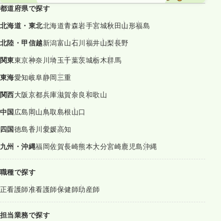
都道府県で探す
北海道・東北
北海道
青森
岩手
宮城
秋田
山形
福島
北陸・甲信越
新潟
富山
石川
福井
山梨
長野
関東
東京
神奈川
埼玉
千葉
茨城
栃木
群馬
東海
愛知
岐阜
静岡
三重
関西
大阪
京都
兵庫
滋賀
奈良
和歌山
中国
広島
岡山
鳥取
島根
山口
四国
徳島
香川
愛媛
高知
九州・沖縄
福岡
佐賀
長崎
熊本
大分
宮崎
鹿児島
沖縄
職種で探す
正看護師
准看護師
保健師
助産師
担当業務で探す