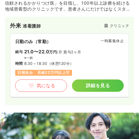
信頼されるかかりつけ医」を目指し、100年以上診療を続ける
地域密着型のクリニックです。患者さんにだけではなくスタッ
フ同士も心を寄せ合う職場です！
外来
クリニック
准看護師
一時募集休止
日勤のみ（常勤）
21.0〜22.0
給与
万円
/月
賞与2ヶ月
※一例
時間
8:30～18:30
（休憩120分）
日祝休み
月給22万円以上可
気になる
詳細を見る