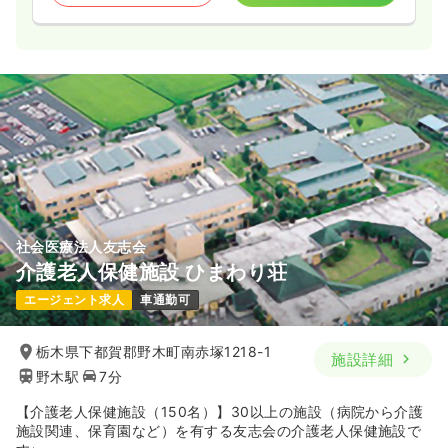
社会医療法人友志会
介護老人保健施設 ひまわり荘
エージェント求人
車通勤可
栃木県下都賀郡野木町南赤塚1218-1
施設詳細
野木駅
7分
【介護老人保健施設（150名）】30以上の施設（病院から介護
施設関連、保育園など）を有する友志会の介護老人保健施設で