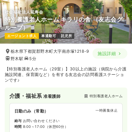
社会福祉法人延寿会
特別養護老人ホーム キラリの舎 （友志会グ
ループ）
エージェント求人
車通勤可
託児所
栃木県下都賀郡野木町大字南赤塚1218-9
施設詳細
野木駅
5分
【特別養護老人ホーム（29室）】30以上の施設（病院から介護
施設関連、保育園など）を有する友志会の訪問看護ステーショ
ンです♪
介護・福祉系
特別養護老人ホーム
准看護師
一時募集休止
日勤のみ（常勤）
給与
お問い合わせください
時間
8:00～17:00
（休憩60分）