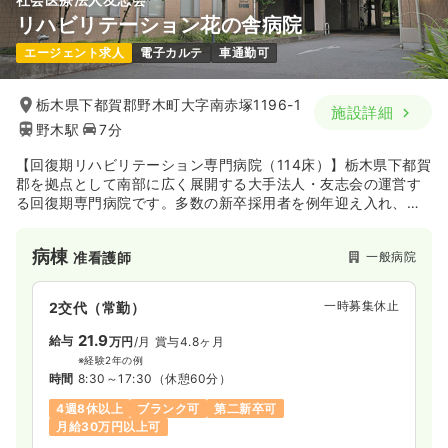
リハビリテーション花の舎病院
エージェント求人
電子カルテ
車通勤可
栃木県下都賀郡野木町大字南赤塚1196-1
施設詳細
野木駅
7分
【回復期リハビリテーション専門病院（114床）】栃木県下都賀
郡を拠点として南部に広く展開する大手法人・友志会の運営す
る回復期専門病院です。多数の新卒採用者を例年迎え入れ、潤
沢なリハスタッフと看護師・他職種が連携を図り、ADL向上と
スムーズな在宅復帰を目指しチーム医療を実施しています。※回
病棟
一般病院
准看護師
復期リハビリテーション病院とは、脳卒中（脳梗塞・脳卒中）
や脊髄損傷、大腿骨骨折頚部骨折などの発症（手術）後に、 低
下した能力を再び獲得するために、集中的なリハビリテーショ
一時募集休止
2交代（常勤）
ンを行う病院です。
21.9
給与
万円
/月
賞与4.8ヶ月
※経験2年の例
時間
8:30～17:30
（休憩60分）
4週8休以上
ブランク可
第二新卒可
月給30万円以上可