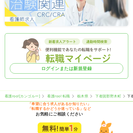
ログインまたは新規登録
看護roo![カンゴルー]
看護roo! 転職
栃木県
下都賀郡野木町
下
「希望に合う求人があるか知りたい」
「転職するかどうか迷っている」など
お気軽にご相談ください