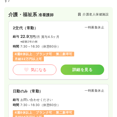
す♪
介護・福祉系
介護老人保健施設
准看護師
一時募集休止
2交代（常勤）
22.9
給与
万円
/月
賞与4.5ヶ月
※経験2年の例
時間
7:30～16:30
（休憩60分）
4週8休以上
ブランク可
第二新卒可
月給32万円以上可
気になる
詳細を見る
一時募集休止
日勤のみ（常勤）
給与
お問い合わせください
時間
7:30～16:30
（休憩60分）
4週8休以上
ブランク可
第二新卒可