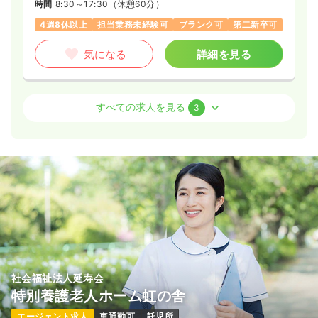
時間
8:30～17:30
（休憩60分）
4週8休以上
担当業務未経験可
ブランク可
第二新卒可
気になる
詳細を見る
透析
一般病院
准看護師
すべての求人を見る
3
一時募集休止
日勤のみ（常勤）
17.7
給与
万円
/月
賞与82.5万円
※経験2年の例
時間
8:00～17:00
4週8休以上
ブランク可
第二新卒可
気になる
詳細を見る
社会福祉法人延寿会
外来
一般病院
准看護師
特別養護老人ホーム虹の舎
エージェント求人
車通勤可
託児所