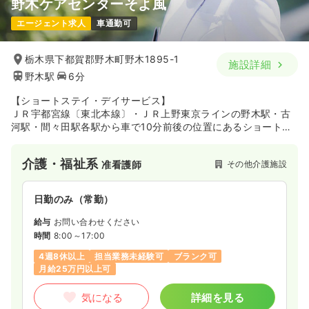
野木ケアセンターそよ風
エージェント求人
車通勤可
栃木県下都賀郡野木町野木1895-1
施設詳細
野木駅
6分
【ショートステイ・デイサービス】
ＪＲ宇都宮線〔東北本線〕・ＪＲ上野東京ラインの野木駅・古
河駅・間々田駅各駅から車で10分前後の位置にあるショートス
テイ・デイサービスセンターです。株式会社SOYOKAZEは、鹿
沼ケアセンターそよ風をはじめ全国33都道府県で282拠点以上
介護・福祉系
その他介護施設
准看護師
を運営し、住み慣れた地域でいつまでも自分らしく暮らしてい
ただけるような介護サービスを提供しています。2018年2月1日
にオープンしたばかりで施設は新しく、周辺には野木第二中学
日勤のみ（常勤）
校や古河市思川浄水場などがあります。
給与
お問い合わせください
時間
8:00～17:00
4週8休以上
担当業務未経験可
ブランク可
月給25万円以上可
気になる
詳細を見る