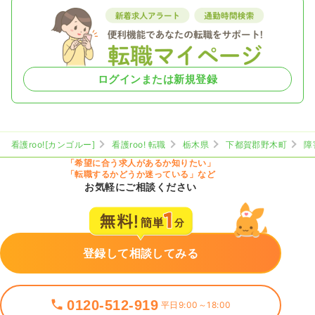
ログインまたは新規登録
看護roo![カンゴルー]
看護roo! 転職
栃木県
下都賀郡野木町
障
「希望に合う求人があるか知りたい」
「転職するかどうか迷っている」など
お気軽にご相談ください
登録して相談してみる
0120-512-919
平日9:00～18:00