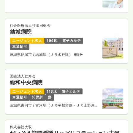
社会医療法人社団同樹会
結城病院
エージェント求人
194床
電子カルテ
車通勤可
茨城県結城市
/ 結城駅（ＪＲ水戸線） 車5分
医療法人仁寿会
総和中央病院
エージェント求人
113床
電子カルテ
車通勤可
託児所
寮
茨城県古河市
/ 古河駅（ＪＲ宇都宮線・ＪＲ上野東京
ライン） 車13分
株式会社大双