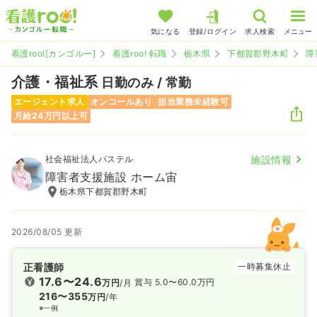
気になる
登録/ログイン
求人検索
メニュー
看護roo![カンゴルー]
看護roo! 転職
栃木県
下都賀郡野木町
障
介護・福祉系
日勤のみ / 常勤
エージェント求人
オンコールあり
担当業務未経験可
月給24万円以上可
社会福祉法人パステル
施設情報
障害者支援施設 ホーム宙
栃木県下都賀郡野木町
2026/08/05 更新
正看護師
一時募集休止
17.6〜24.6
賞与 5.0〜60.0万円
万円
/月
216〜355
万円
/年
※一例