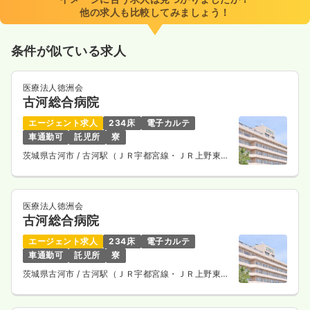
他の求人も比較してみましょう！
条件が似ている求人
医療法人徳洲会
古河総合病院
エージェント求人
234床
電子カルテ
車通勤可
託児所
寮
茨城県古河市
/ 古河駅（ＪＲ宇都宮線・ＪＲ上野東京
ライン） 車10分
医療法人徳洲会
古河総合病院
エージェント求人
234床
電子カルテ
車通勤可
託児所
寮
茨城県古河市
/ 古河駅（ＪＲ宇都宮線・ＪＲ上野東京
ライン） 車10分