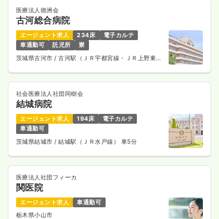
医療法人徳洲会
古河総合病院
エージェント求人
234床
電子カルテ
車通勤可
託児所
寮
茨城県古河市
/ 古河駅（ＪＲ宇都宮線・ＪＲ上野東京
ライン） 車10分
社会医療法人社団同樹会
結城病院
エージェント求人
194床
電子カルテ
車通勤可
茨城県結城市
/ 結城駅（ＪＲ水戸線） 車5分
医療法人社団フィーカ
関医院
エージェント求人
車通勤可
栃木県小山市