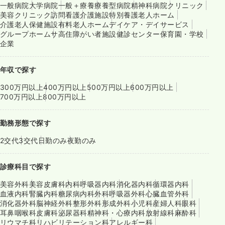
一般病院
大学病院
一般＋療養
療養型病院
精神科病院
クリニック
美容クリニック
訪問看護
介護施設
特別養護老人ホーム
介護老人保健施設
有料老人ホーム
デイケア・デイサービス
グループホーム
サ高住
障がい者施設
健診センター
保育園・学校
企業
年収で探す
300万円以上
400万円以上
500万円以上
600万円以上
700万円以上
800万円以上
勤務形態で探す
2交代
3交代
日勤のみ
夜勤のみ
診療科目で探す
美容外科
美容皮膚科
内科
呼吸器内科
消化器内科
循環器内科
血液内科
腎臓内科
糖尿病内科
外科
呼吸器外科
心臓血管外科
消化器外科
脳神経外科
整形外科
形成外科
小児科
産婦人科
眼科
耳鼻咽喉科
皮膚科
泌尿器科
精神科・心療内科
放射線科
麻酔科
リウマチ科
リハビリテーション科
アレルギー科