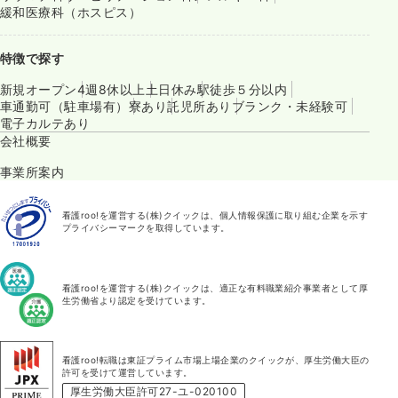
緩和医療科（ホスピス）
特徴で探す
新規オープン
4週8休以上
土日休み
駅徒歩５分以内
車通勤可（駐車場有）
寮あり
託児所あり
ブランク・未経験可
電子カルテあり
会社概要
事業所案内
看護roo!を運営する(株)クイックは、個人情報保護に取り組む企業を示す
プライバシーマークを取得しています。
看護roo!を運営する(株)クイックは、適正な有料職業紹介事業者として厚
生労働省より認定を受けています。
看護roo!転職は東証プライム市場上場企業のクイックが、厚生労働大臣の
許可を受けて運営しています。
厚生労働大臣許可27-ユ-020100