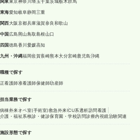
関東
東京
神奈川
埼玉
千葉
茨城
栃木
群馬
東海
愛知
岐阜
静岡
三重
関西
大阪
京都
兵庫
滋賀
奈良
和歌山
中国
広島
岡山
鳥取
島根
山口
四国
徳島
香川
愛媛
高知
九州・沖縄
福岡
佐賀
長崎
熊本
大分
宮崎
鹿児島
沖縄
職種で探す
正看護師
准看護師
保健師
助産師
担当業務で探す
病棟
外来
オペ室(手術室)
救急外来
ICU系
透析
訪問看護
介護・福祉系
検診・健診
保育園・学校
訪問診療
内視鏡
治験関連
施設形態で探す