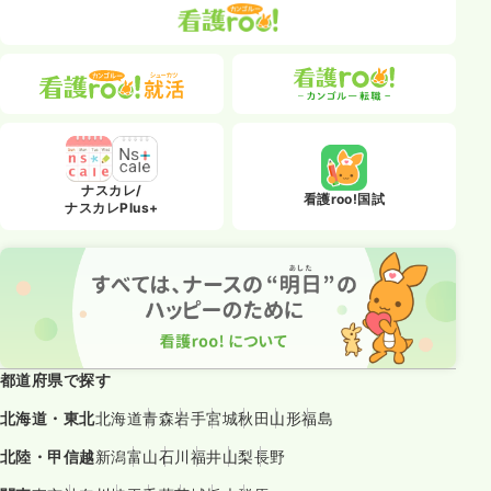
ナスカレ/
看護roo!国試
ナスカレPlus+
都道府県で探す
北海道・東北
北海道
青森
岩手
宮城
秋田
山形
福島
北陸・甲信越
新潟
富山
石川
福井
山梨
長野