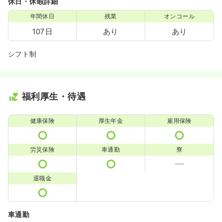
休日・休暇詳細
年間休日
残業
オンコール
107日
あり
あり
シフト制
福利厚生・待遇
健康保険
厚生年金
雇用保険
労災保険
車通勤
寮
退職金
車通勤