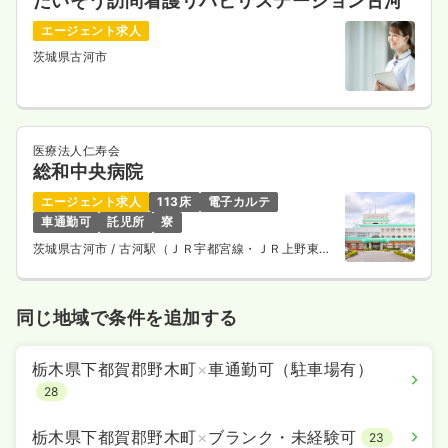
だいそう訪問看護リハビリステーション古河
エージェント求人
茨城県古河市
医療法人仁寿会
総和中央病院
エージェント求人
113床
電子カルテ
車通勤可
託児所
寮
茨城県古河市
/ 古河駅（ＪＲ宇都宮線・ＪＲ上野東京
ライン） 車13分
同じ地域で条件を追加する
栃木県下都賀郡野木町
×
車通勤可（駐車場有）
28
栃木県下都賀郡野木町
×
ブランク・未経験可
23