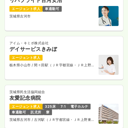
リハプライド古河女沼
エージェント求人
車通勤可
茨城県古河市
アイム・キミボ株式会社
デイサービスきみぼ
エージェント求人
栃木県小山市
/ 間々田駅（ＪＲ宇都宮線・ＪＲ上野東
京ライン） 徒歩3分
茨城県民生活協同組合
友愛記念病院
エージェント求人
325床
7:1
電子カルテ
車通勤可
託児所
寮
茨城県古河市
/ 古河駅（ＪＲ宇都宮線・ＪＲ上野東京
ライン） バス15分