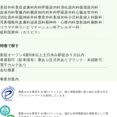
美容外科
美容皮膚科
内科
呼吸器内科
消化器内科
循環器内科
血液内科
腎臓内科
糖尿病内科
外科
呼吸器外科
心臓血管外科
消化器外科
脳神経外科
整形外科
形成外科
小児科
産婦人科
眼科
耳鼻咽喉科
皮膚科
泌尿器科
精神科・心療内科
放射線科
麻酔科
リウマチ科
リハビリテーション科
アレルギー科
緩和医療科（ホスピス）
特徴で探す
新規オープン
4週8休以上
土日休み
駅徒歩５分以内
車通勤可（駐車場有）
寮あり
託児所あり
ブランク・未経験可
電子カルテあり
会社概要
事業所案内
看護roo!を運営する(株)クイックは、個人情報保護に取り組む企業を示す
プライバシーマークを取得しています。
看護roo!を運営する(株)クイックは、適正な有料職業紹介事業者として厚