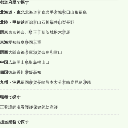
都道府県で探す
北海道・東北
北海道
青森
岩手
宮城
秋田
山形
福島
北陸・甲信越
新潟
富山
石川
福井
山梨
長野
関東
東京
神奈川
埼玉
千葉
茨城
栃木
群馬
東海
愛知
岐阜
静岡
三重
関西
大阪
京都
兵庫
滋賀
奈良
和歌山
中国
広島
岡山
鳥取
島根
山口
四国
徳島
香川
愛媛
高知
九州・沖縄
福岡
佐賀
長崎
熊本
大分
宮崎
鹿児島
沖縄
職種で探す
正看護師
准看護師
保健師
助産師
担当業務で探す