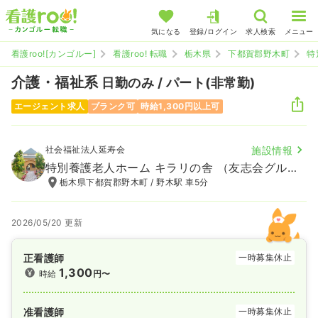
気になる
登録/ログイン
求人検索
メニュー
看護roo![カンゴルー]
看護roo! 転職
栃木県
下都賀郡野木町
特
介護・福祉系
日勤のみ / パート(非常勤)
エージェント求人
ブランク可
時給1,300円以上可
社会福祉法人延寿会
施設情報
特別養護老人ホーム キラリの舎 （友志会グループ）
栃木県下都賀郡野木町 / 野木駅 車5分
2026/05/20 更新
正看護師
一時募集休止
1,300
時給
円〜
准看護師
一時募集休止