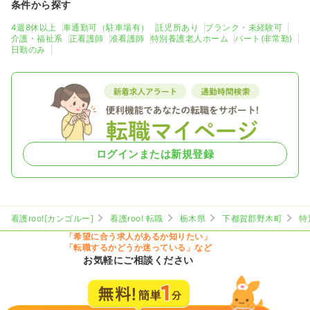
条件から探す
4週8休以上
車通勤可（駐車場有）
託児所あり
ブランク・未経験可
介護・福祉系
正看護師
准看護師
特別養護老人ホーム
パート(非常勤)
日勤のみ
ログインまたは新規登録
看護roo![カンゴルー]
看護roo! 転職
栃木県
下都賀郡野木町
特
「希望に合う求人があるか知りたい」
「転職するかどうか迷っている」など
お気軽にご相談ください