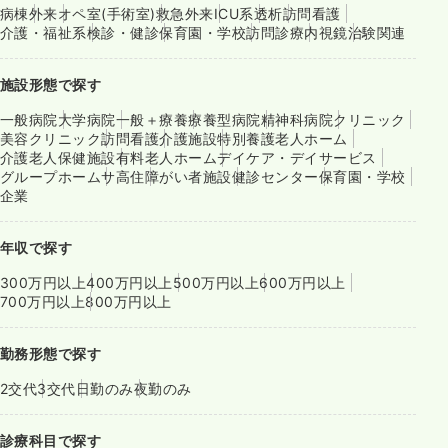
病棟
外来
オペ室(手術室)
救急外来
ICU系
透析
訪問看護
介護・福祉系
検診・健診
保育園・学校
訪問診療
内視鏡
治験関連
施設形態で探す
一般病院
大学病院
一般＋療養
療養型病院
精神科病院
クリニック
美容クリニック
訪問看護
介護施設
特別養護老人ホーム
介護老人保健施設
有料老人ホーム
デイケア・デイサービス
グループホーム
サ高住
障がい者施設
健診センター
保育園・学校
企業
年収で探す
300万円以上
400万円以上
500万円以上
600万円以上
700万円以上
800万円以上
勤務形態で探す
2交代
3交代
日勤のみ
夜勤のみ
診療科目で探す