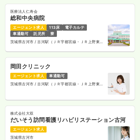
医療法人仁寿会
総和中央病院
エージェント求人
113床
電子カルテ
車通勤可
託児所
寮
茨城県古河市
/ 古河駅（ＪＲ宇都宮線・ＪＲ上野東京
ライン） 車13分
岡田クリニック
エージェント求人
車通勤可
茨城県古河市
/ 古河駅（ＪＲ宇都宮線・ＪＲ上野東京
ライン） 徒歩59分
株式会社大双
だいそう訪問看護リハビリステーション古河
エージェント求人
茨城県古河市