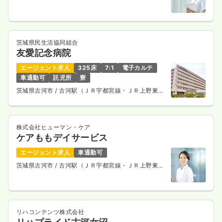
茨城県民生活協同組合
友愛記念病院
エージェント求人
325床
7:1
電子カルテ
車通勤可
託児所
寮
茨城県古河市
/ 古河駅（ＪＲ宇都宮線・ＪＲ上野東京
ライン） バス15分
株式会社ヒューマン・ケア
ケアももデイサービス
エージェント求人
車通勤可
茨城県古河市
/ 古河駅（ＪＲ宇都宮線・ＪＲ上野東京
ライン） 車12分
リハコンテンツ株式会社