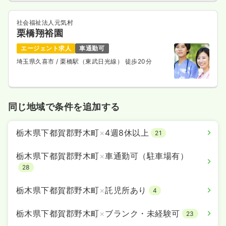
社会福祉法人元気村
栗橋翔裕園
エージェント求人
車通勤可
埼玉県久喜市
/ 栗橋駅（東武日光線） 徒歩20分
同じ地域で条件を追加する
栃木県下都賀郡野木町
×
4週8休以上
21
栃木県下都賀郡野木町
×
車通勤可（駐車場有）
28
栃木県下都賀郡野木町
×
託児所あり
4
栃木県下都賀郡野木町
×
ブランク・未経験可
23