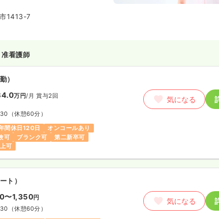
1413-7
・准看護師
勤）
4.0
万円
/月
賞与2回
気になる
:30
（休憩60分）
年間休日120日
オンコールあり
験可
ブランク可
第二新卒可
以上可
ート）
50〜1,350
円
気になる
:30
（休憩60分）