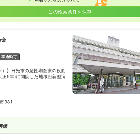
この検索条件を保存
倫会
車通勤可
9床）】日光市の急性期医療の役割
(大正9年)に開院した地域密着型病
市381
護師