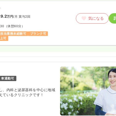
）
9.2
万円
/月
賞与2回
気になる
:30
（休憩60分）
担当業務未経験可
ブランク可
以上可
車通勤可
し、内科と泌尿器科を中心に地域
えているクリニックです！