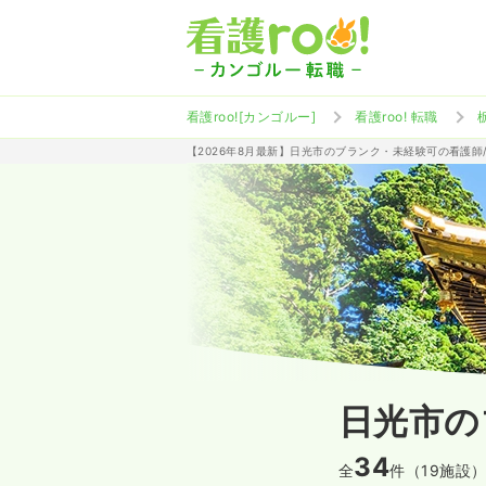
看護roo![カンゴルー]
看護roo! 転職
【2026年8月最新】日光市のブランク・未経験可の看護師
日光市の
34
全
件（19施設