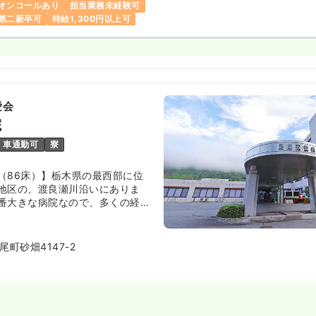
オンコールあり
担当業務未経験可
第二新卒可
時給1,300円以上可
愛会
院
車通勤可
寮
（86床）】栃木県の最西部に位
地区の、渡良瀬川沿いにありま
番大きな病院なので、多くの経験
る環境があります。
町砂畑4147-2