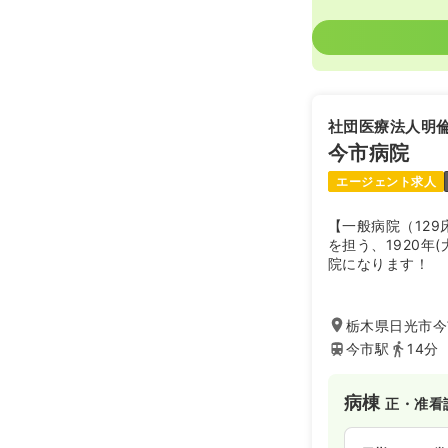
社団医療法人明
今市病院
エージェント求人
【一般病院（12
を担う、1920年
院になります！
栃木県日光市今
今市駅
14分
病棟
正・准看