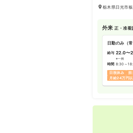
栃木県日光市板橋
外来
正・准看
日勤のみ（常
22.0〜2
給与
※一例
時間
8:30～18
日祝休み
担
月給24万円