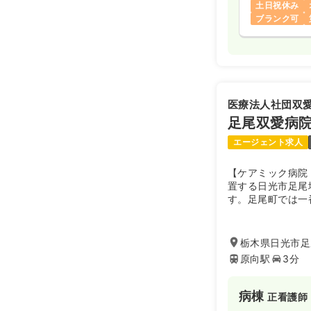
土日祝休み
ブランク可
医療法人社団双
足尾双愛病
エージェント求人
【ケアミック病院
置する日光市足尾
す。足尾町では一
を積むことができ
栃木県日光市足尾
原向駅
3分
病棟
正看護師