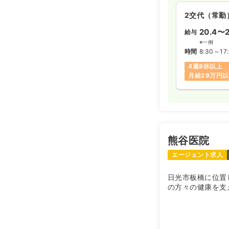
2交代（常勤
20.4〜2
給与
※一例
時間
8:30～17
4週8休以上
月給29万円
熊谷医院
エージェント求人
日光市板橋に位置
の方々の健康を支