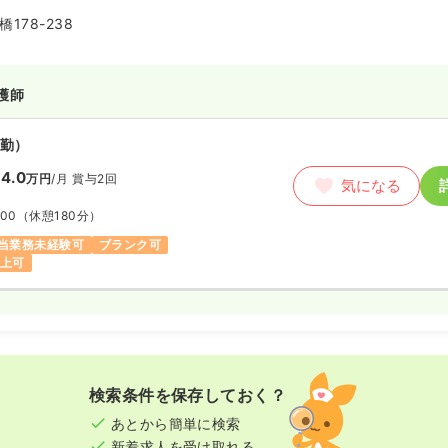
178-238
護師
勤）
4.0
万円
/月
賞与2回
気になる
:00
（休憩180分）
当業務未経験可
ブランク可
以上可
検索条件を保存しておく？
あとから簡単に検索
新着求人を受け取れる