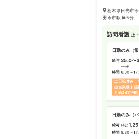
栃木県日光市今市
今市駅
5分
訪問看護
正
日勤のみ（常
25.0〜3
給与
※一例
時間
8:30～17
土日祝休み
担当業務未経
月給34万円
日勤のみ（パ
1,2
給与
時給
時間
8:30～17