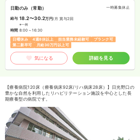
一時募集休止
日勤のみ（常勤）
18.2〜30.2
給与
万円
/月
賞与2回
※一例
時間
8:00～16:30
日曜休み
4週8休以上
担当業務未経験可
ブランク可
第二新卒可
月給30万円以上可
気になる
詳細を見る
【療養病院120床（療養病床92床/リハ病床28床）】日光野口の
豊かな自然を利用したリハビリテーション施設を中心とした長
期療養型の病院です。