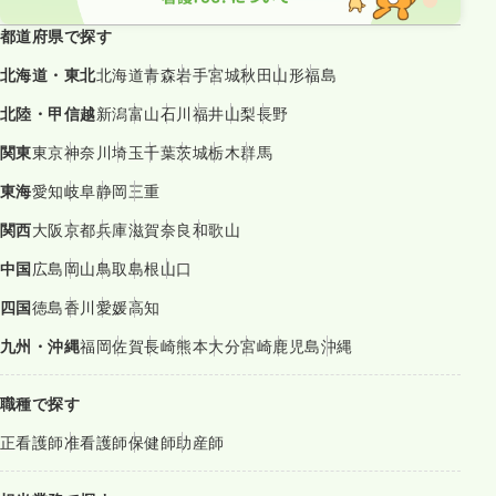
都道府県で探す
北海道・東北
北海道
青森
岩手
宮城
秋田
山形
福島
北陸・甲信越
新潟
富山
石川
福井
山梨
長野
関東
東京
神奈川
埼玉
千葉
茨城
栃木
群馬
東海
愛知
岐阜
静岡
三重
関西
大阪
京都
兵庫
滋賀
奈良
和歌山
中国
広島
岡山
鳥取
島根
山口
四国
徳島
香川
愛媛
高知
九州・沖縄
福岡
佐賀
長崎
熊本
大分
宮崎
鹿児島
沖縄
職種で探す
正看護師
准看護師
保健師
助産師