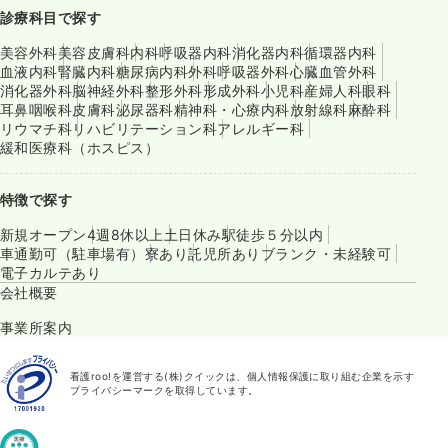
診療科目で探す
美容外科
美容皮膚科
内科
呼吸器内科
消化器内科
循環器内科
血液内科
腎臓内科
糖尿病内科
外科
呼吸器外科
心臓血管外科
消化器外科
脳神経外科
整形外科
形成外科
小児科
産婦人科
眼科
耳鼻咽喉科
皮膚科
泌尿器科
精神科・心療内科
放射線科
麻酔科
リウマチ科
リハビリテーション科
アレルギー科
緩和医療科（ホスピス）
特徴で探す
新規オープン
4週8休以上
土日休み
駅徒歩５分以内
車通勤可（駐車場有）
寮あり
託児所あり
ブランク・未経験可
電子カルテあり
会社概要
事業所案内
看護roo!を運営する(株)クイックは、個人情報保護に取り組む企業を示す
プライバシーマークを取得しています。