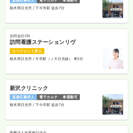
直接応募求人
電子カルテ
車通勤可
栃木県日光市
/ 下今市駅 徒歩7分
合同会社ON
訪問看護ステーションリヴ
エージェント求人
栃木県日光市
/ 今市駅（ＪＲ日光線） 車5分
新沢クリニック
直接応募求人
電子カルテ
車通勤可
栃木県日光市
/ 下今市駅 徒歩7分
医療法人矢尾板記念会