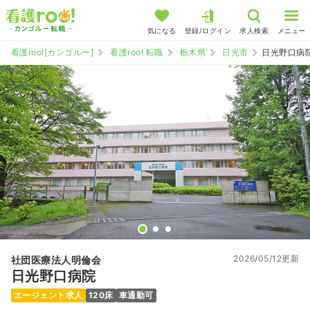
気になる
登録/ログイン
求人検索
メニュー
看護roo![カンゴルー]
看護roo! 転職
栃木県
日光市
日光野口病
2026/05/12更新
社団医療法人明倫会
日光野口病院
エージェント求人
120床
車通勤可