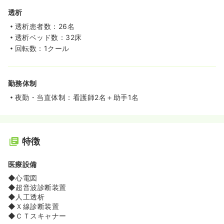
透析
透析患者数：26名
透析ベッド数：32床
回転数：1クール
勤務体制
夜勤・当直体制：看護師2名＋助手1名
特徴
医療設備
◆心電図
◆超音波診断装置
◆人工透析
◆Ｘ線診断装置
◆ＣＴスキャナー