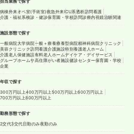
担当業務で探す
病棟
外来
オペ室(手術室)
救急外来
ICU系
透析
訪問看護
介護・福祉系
検診・健診
保育園・学校
訪問診療
内視鏡
治験関連
施設形態で探す
一般病院
大学病院
一般＋療養
療養型病院
精神科病院
クリニック
美容クリニック
訪問看護
介護施設
特別養護老人ホーム
介護老人保健施設
有料老人ホーム
デイケア・デイサービス
グループホーム
サ高住
障がい者施設
健診センター
保育園・学校
企業
年収で探す
300万円以上
400万円以上
500万円以上
600万円以上
700万円以上
800万円以上
勤務形態で探す
2交代
3交代
日勤のみ
夜勤のみ