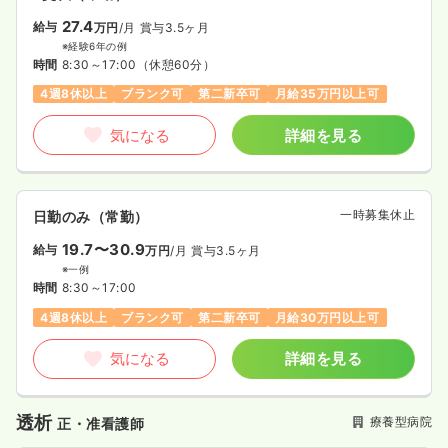
27.4
給与
万円
/月
賞与3.5ヶ月
※経験6年の例
時間
8:30～17:00
（休憩60分）
4週8休以上
ブランク可
第二新卒可
月給35万円以上可
気になる
詳細を見る
一時募集休止
日勤のみ（常勤）
19.7〜30.9
給与
万円
/月
賞与3.5ヶ月
※一例
時間
8:30～17:00
4週8休以上
ブランク可
第二新卒可
月給30万円以上可
気になる
詳細を見る
透析
療養型病院
正・准看護師