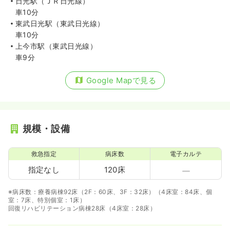
日光駅（ＪＲ日光線）
車10分
東武日光駅（東武日光線）
車10分
上今市駅（東武日光線）
車9分
Google Mapで見る
規模・設備
救急指定
病床数
電子カルテ
指定なし
120床
※病床数：療養病棟92床（2F：60床、3F：32床）（4床室：84床、個
室：7床、特別個室：1床）
回復リハビリテーション病棟28床（4床室：28床）