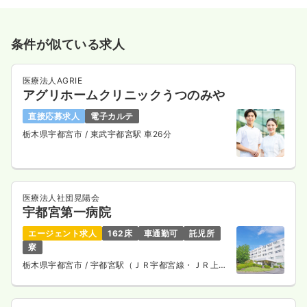
条件が似ている求人
医療法人AGRIE
アグリホームクリニックうつのみや
直接応募求人
電子カルテ
栃木県宇都宮市
/ 東武宇都宮駅 車26分
医療法人社団晃陽会
宇都宮第一病院
エージェント求人
162床
車通勤可
託児所
寮
栃木県宇都宮市
/ 宇都宮駅（ＪＲ宇都宮線・ＪＲ上野
東京ライン） 車27分