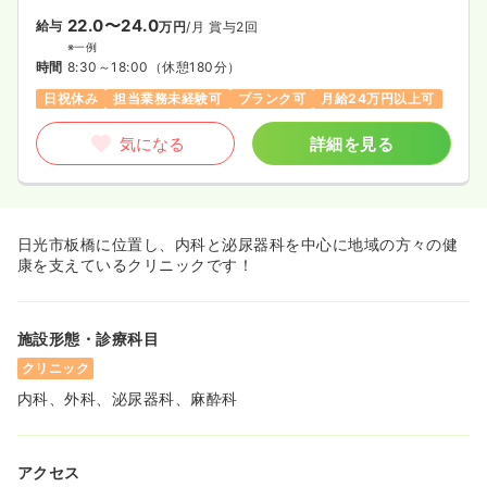
22.0〜24.0
給与
万円
/月
賞与2回
※一例
時間
8:30～18:00
（休憩180分）
日祝休み
担当業務未経験可
ブランク可
月給24万円以上可
気になる
詳細を見る
日光市板橋に位置し、内科と泌尿器科を中心に地域の方々の健
康を支えているクリニックです！
施設形態・診療科目
クリニック
内科、外科、泌尿器科、麻酔科
アクセス