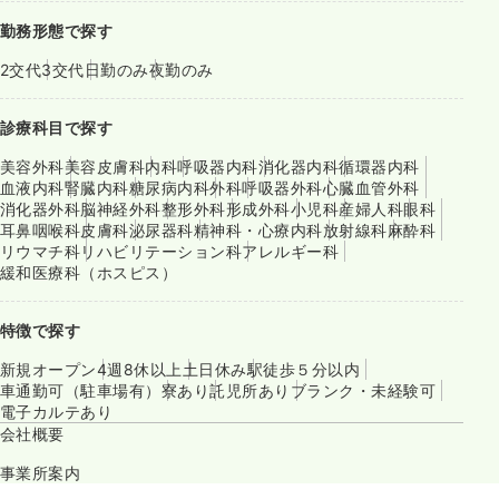
勤務形態で探す
2交代
3交代
日勤のみ
夜勤のみ
診療科目で探す
美容外科
美容皮膚科
内科
呼吸器内科
消化器内科
循環器内科
血液内科
腎臓内科
糖尿病内科
外科
呼吸器外科
心臓血管外科
消化器外科
脳神経外科
整形外科
形成外科
小児科
産婦人科
眼科
耳鼻咽喉科
皮膚科
泌尿器科
精神科・心療内科
放射線科
麻酔科
リウマチ科
リハビリテーション科
アレルギー科
緩和医療科（ホスピス）
特徴で探す
新規オープン
4週8休以上
土日休み
駅徒歩５分以内
車通勤可（駐車場有）
寮あり
託児所あり
ブランク・未経験可
電子カルテあり
会社概要
事業所案内