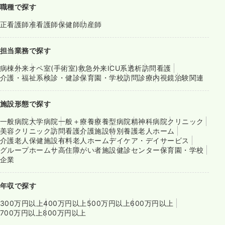
職種で探す
正看護師
准看護師
保健師
助産師
担当業務で探す
病棟
外来
オペ室(手術室)
救急外来
ICU系
透析
訪問看護
介護・福祉系
検診・健診
保育園・学校
訪問診療
内視鏡
治験関連
施設形態で探す
一般病院
大学病院
一般＋療養
療養型病院
精神科病院
クリニック
美容クリニック
訪問看護
介護施設
特別養護老人ホーム
介護老人保健施設
有料老人ホーム
デイケア・デイサービス
グループホーム
サ高住
障がい者施設
健診センター
保育園・学校
企業
年収で探す
300万円以上
400万円以上
500万円以上
600万円以上
700万円以上
800万円以上