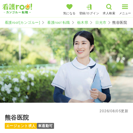
気になる
登録/ログイン
求人検索
メニュー
看護roo![カンゴルー]
看護roo! 転職
栃木県
日光市
熊谷医院
2026/08/05更新
熊谷医院
エージェント求人
車通勤可