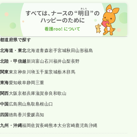
都道府県で探す
北海道・東北
北海道
青森
岩手
宮城
秋田
山形
福島
北陸・甲信越
新潟
富山
石川
福井
山梨
長野
関東
東京
神奈川
埼玉
千葉
茨城
栃木
群馬
東海
愛知
岐阜
静岡
三重
関西
大阪
京都
兵庫
滋賀
奈良
和歌山
中国
広島
岡山
鳥取
島根
山口
四国
徳島
香川
愛媛
高知
九州・沖縄
福岡
佐賀
長崎
熊本
大分
宮崎
鹿児島
沖縄