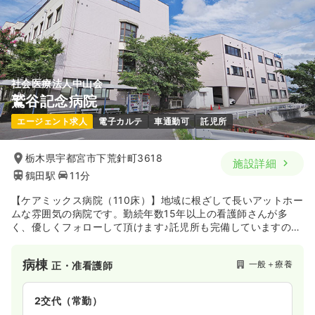
社会医療法人中山会
鷲谷記念病院
エージェント求人
電子カルテ
車通勤可
託児所
栃木県宇都宮市下荒針町3618
施設詳細
鶴田駅
11分
【ケアミックス病院（110床）】地域に根ざして長いアットホー
ムな雰囲気の病院です。勤続年数15年以上の看護師さんが多
く、優しくフォローして頂けます♪託児所も完備していますの
で、小さいお子さんがいる看護師さんにもオススメです。
病棟
一般＋療養
正・准看護師
2交代（常勤）