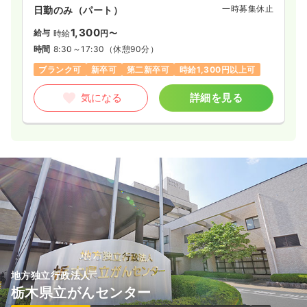
一時募集休止
日勤のみ（パート）
1,300
給与
時給
円〜
時間
8:30～17:30
（休憩90分）
ブランク可
新卒可
第二新卒可
時給1,300円以上可
気になる
詳細を見る
地方独立行政法人
栃木県立がんセンター