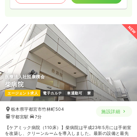
NEW
医療法人社団康積会
柴病院
エージェント求人
電子カルテ
車通勤可
寮
栃木県宇都宮市竹林町504
施設詳細
宇都宮駅
7分
【ケアミック病院（110床）】柴病院は平成23年5月には手術室
を改築し、クリーンルームを導入しました。最新の設備と最先