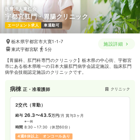
医療法人東仁会
宇都宮肛門・胃腸クリニック
エージェント求人
車通勤可
栃木県宇都宮市大寛1-1-7
施設詳細
東武宇都宮駅
5分
【胃腸科、肛門科専門のクリニック】栃木県の中心街、宇都宮
市にある栃木県唯一の日本大腸肛門病学会認定施設、臨床肛門
病学会技能認定施設のクリニックです。
病棟
クリニック
正・准看護師
2交代（常勤）
26.3〜43.5
給与
万円
/月
賞与3ヶ月
※一例
時間
8:30～17:30
（休憩60分）
4週8休以上
オンコールあり