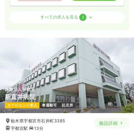
病棟
療養型病院
正看護師
すべての求人を見る
2
2交代（常勤）
27.5
給与
万円
/月
賞与4.2ヶ月
※経験7年の例
時間
16:00～9:00
（休憩120分）
4週8休以上
担当業務未経験可
ブランク可
第二新卒可
月給28万円以上可
気になる
詳細を見る
医療法人宇都宮
新直井病院
一時募集休止
日勤のみ（常勤）
エージェント求人
車通勤可
託児所
20.0
給与
万円
/月
賞与4.2ヶ月
※経験8年の例
栃木県宇都宮市石井町3385
施設詳細
時間
8:00～17:00
宇都宮駅
13分
4週8休以上
担当業務未経験可
ブランク可
第二新卒可