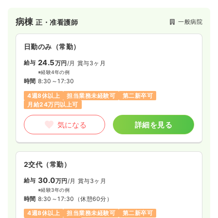
病棟
一般病院
正・准看護師
日勤のみ（常勤）
24.5
給与
万円
/月
賞与3ヶ月
※経験4年の例
時間
8:30～17:30
4週8休以上
担当業務未経験可
第二新卒可
月給24万円以上可
気になる
詳細を見る
2交代（常勤）
30.0
給与
万円
/月
賞与3ヶ月
※経験3年の例
時間
8:30～17:30
（休憩60分）
4週8休以上
担当業務未経験可
第二新卒可