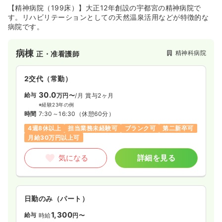
月給20万円以上可
【精神病院（199床）】大正12年創設の宇都宮の精神病院で
す。リハビリテーションとしての天然温泉活用などが特徴的な
病院です。
気になる
詳細を見る
病棟
精神科病院
正・准看護師
2交代（常勤）
30.0
給与
万円〜
/月
賞与2ヶ月
※経験23年の例
時間
7:30～16:30
（休憩60分）
4週8休以上
担当業務未経験可
ブランク可
第二新卒可
月給30万円以上可
気になる
詳細を見る
日勤のみ（パート）
1,300
給与
時給
円〜