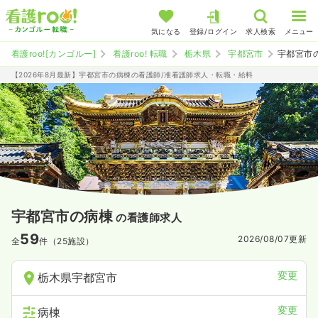
気になる
登録/ログイン
求人検索
メニュー
看護roo![カンゴルー]
看護roo! 転職
栃木県
宇都宮市
宇都宮市
【2026年8月最新】宇都宮市の病棟の看護師/准看護師求人・転職・給料
宇都宮市の病棟
の看護師求人
59
2026/08/07
更新
全
件（25施設）
変更
栃木県宇都宮市
変更
病棟