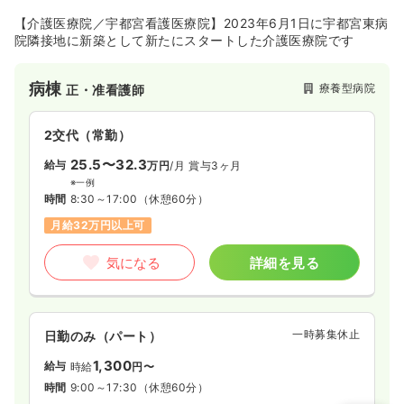
【介護医療院／宇都宮看護医療院】2023年6月1日に宇都宮東病
院隣接地に新築として新たにスタートした介護医療院です
病棟
療養型病院
正・准看護師
2交代（常勤）
25.5〜32.3
給与
万円
/月
賞与3ヶ月
※一例
時間
8:30～17:00
（休憩60分）
月給32万円以上可
気になる
詳細を見る
一時募集休止
日勤のみ（パート）
1,300
給与
時給
円〜
時間
9:00～17:30
（休憩60分）