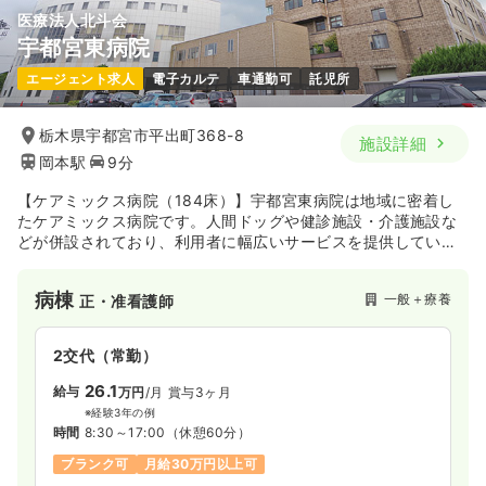
医療法人北斗会
宇都宮東病院
エージェント求人
電子カルテ
車通勤可
託児所
栃木県宇都宮市平出町368-8
施設詳細
岡本駅
9分
【ケアミックス病院（184床）】宇都宮東病院は地域に密着し
たケアミックス病院です。人間ドッグや健診施設・介護施設な
どが併設されており、利用者に幅広いサービスを提供していま
す。長年にわたり経験を積んだ医師や看護師と共にスキルを積
むことができます。
病棟
一般＋療養
正・准看護師
2交代（常勤）
26.1
給与
万円
/月
賞与3ヶ月
※経験3年の例
時間
8:30～17:00
（休憩60分）
ブランク可
月給30万円以上可