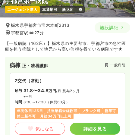
宇都宮第一病院
エージェント求人
車通勤可
託児所
寮
栃木県宇都宮市宝木本町2313
施設詳細
宇都宮駅
27分
【一般病院（162床）】栃木県の主要都市、宇都宮市の急性医
療を担う病院として地元から高い信頼を得ている病院です★
病棟
一般病院
正・准看護師
2交代（常勤）
31.8〜34.8
給与
万円
/月
賞与2ヶ月
※一例
時間
8:30～17:30
（休憩60分）
年間休日125日
担当業務未経験可
ブランク可
新卒可
第二新卒可
月給34万円以上可
気になる
詳細を見る