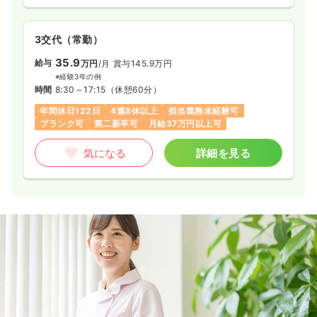
3交代（常勤）
35.9
給与
万円
/月
賞与145.9万円
※経験3年の例
時間
8:30～17:15
（休憩60分）
年間休日122日
4週8休以上
担当業務未経験可
ブランク可
第二新卒可
月給37万円以上可
気になる
詳細を見る