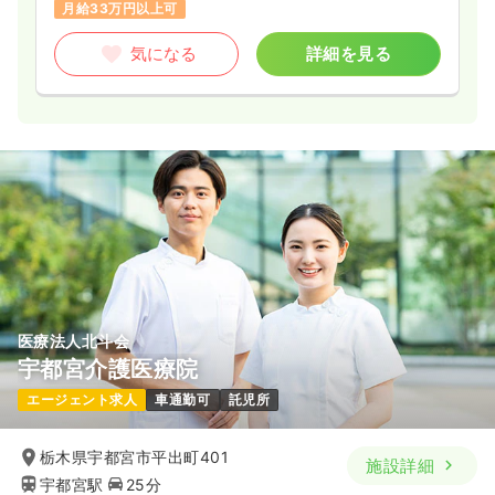
月給33万円以上可
気になる
詳細を見る
医療法人北斗会
宇都宮介護医療院
エージェント求人
車通勤可
託児所
栃木県宇都宮市平出町401
施設詳細
宇都宮駅
25分