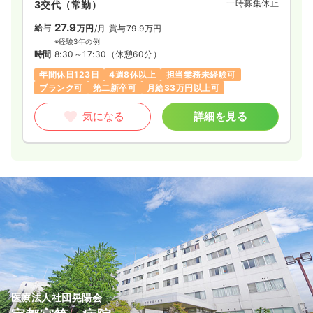
一時募集休止
3交代（常勤）
27.9
給与
万円
/月
賞与79.9万円
※経験3年の例
時間
8:30～17:30
（休憩60分）
年間休日123日
4週8休以上
担当業務未経験可
ブランク可
第二新卒可
月給33万円以上可
気になる
詳細を見る
医療法人社団晃陽会