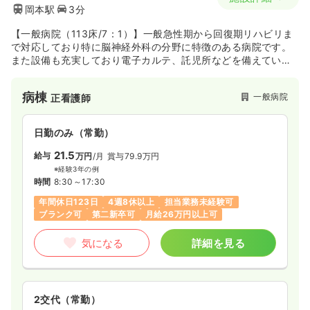
岡本駅
3分
【一般病院（113床/7：1）】一般急性期から回復期リハビリま
で対応しており特に脳神経外科の分野に特徴のある病院です。
また設備も充実しており電子カルテ、託児所などを備えていま
す。
病棟
一般病院
正看護師
日勤のみ（常勤）
21.5
給与
万円
/月
賞与79.9万円
※経験3年の例
時間
8:30～17:30
年間休日123日
4週8休以上
担当業務未経験可
ブランク可
第二新卒可
月給26万円以上可
気になる
詳細を見る
2交代（常勤）