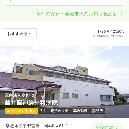
条件の保存・新着求人のお知らせ設定
1-20件 / 25施設
※一時募集休止中を含む
医療法人卓和会
藤井脳神経外科病院
エージェント求人
7:1
電子カルテ
車通勤可
託児所
栃木県宇都宮市中岡本町461-1
施設詳細