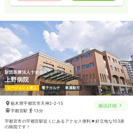
財団医療法人十全会
上野病院
エージェント求人
電子カルテ
車通勤可
栃木県宇都宮市天神2-2-15
施設詳細
宇都宮駅
13分
宇都宮市の宇都宮駅近くにあるアクセス便利★好立地な103床
の病院です！