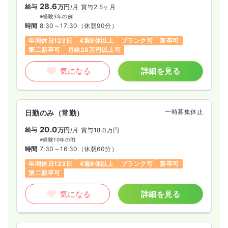
28.6
給与
万円
/月
賞与2.5ヶ月
※経験3年の例
時間
8:30～17:30
（休憩90分）
年間休日123日
4週8休以上
ブランク可
新卒可
第二新卒可
月給28万円以上可
気になる
詳細を見る
一時募集休止
日勤のみ（常勤）
20.0
給与
万円
/月
賞与18.0万円
※経験10年の例
時間
7:30～16:30
（休憩60分）
年間休日123日
4週8休以上
ブランク可
新卒可
第二新卒可
気になる
詳細を見る