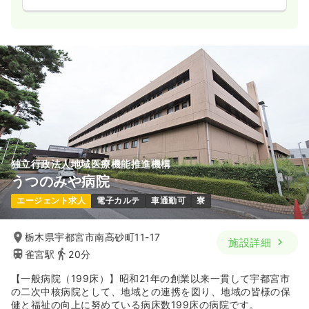
独立行政法人地域医療機能推進機構
うつのみや病院
エージェント求人
電子カルテ
車通勤可
寮
栃木県宇都宮市南高砂町11-17
施設詳細
雀宮駅
20分
【一般病院（199床）】昭和21年の創業以来一貫して宇都宮市
の二次中核病院として、地域との連携を図り、地域の皆様の保
健と福祉の向上に努めている病床数199床の病院です。