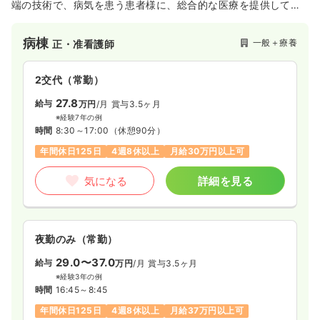
端の技術で、病気を患う患者様に、総合的な医療を提供してい
ます。
病棟
一般＋療養
正・准看護師
2交代（常勤）
27.8
給与
万円
/月
賞与3.5ヶ月
※経験7年の例
時間
8:30～17:00
（休憩90分）
年間休日125日
4週8休以上
月給30万円以上可
気になる
詳細を見る
夜勤のみ（常勤）
29.0〜37.0
給与
万円
/月
賞与3.5ヶ月
※経験3年の例
時間
16:45～8:45
年間休日125日
4週8休以上
月給37万円以上可