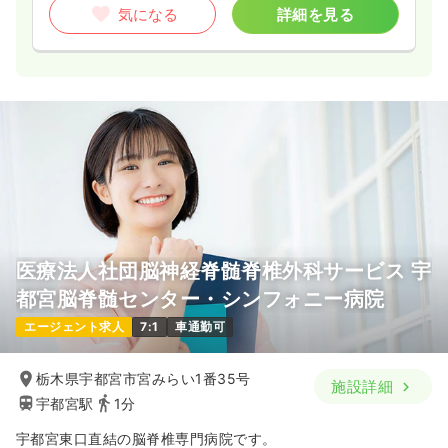
気になる
詳細を見る
医療法人社団脳神経脊髄脊椎外科サービス 宇
都宮脳脊髄センター・シンフォニー病院
エージェント求人
7:1
車通勤可
栃木県宇都宮市宮みらい1番35号
施設詳細
宇都宮駅
1分
宇都宮東口直結の脳脊椎専門病院です。