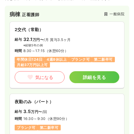
病棟
一般病院
正看護師
2交代（常勤）
32.1
給与
万円〜
/月
賞与3.5ヶ月
※経験5年の例
時間
8:30～17:15
（休憩60分）
年間休日124日
4週8休以上
ブランク可
第二新卒可
月給37万円以上可
気になる
詳細を見る
夜勤のみ（パート）
3.5
給与
万円〜
/回
時間
16:30～9:30
（休憩90分）
ブランク可
第二新卒可