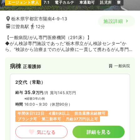
エージェント求人
7:1
電子カルテ
車通勤可
託児所
寮
栃木県宇都宮市陽南4-9-13
施設詳細
江曽島駅
12分
【一般病院/がん専門医療機関（291床）】
◆がん検診専門施設であった“栃木県立がん検診センター”か
ら、“検診から治療までのがん診療に一貫して携わるがん専門医
療機関”として1986年に開設されました。
その後、拡充整備計画（平成12年）と外来化学療法センター開
病棟
一般病院
正看護師
設（平成17年）を経て、2016年4月1日より地方独立行政法人と
して新たにスタートしました。2021年度から新しく5大事業を
本格的に事業展開していくため、2022年度、研究所のリニュー
2交代（常勤）
アルを行いました。今後も基本理念として「学問(Philosophy)
に裏付けられた最高の技術(Art)を愛のこころ(Humanity)で県民
35.9
給与
万円
/月
賞与145.9万円
の皆様に提供します」を掲げて、県民の皆様から一番頼りにさ
※経験3年の例
れる病院となることを目指して運営されています。
時間
16:00～9:30
（休憩90分）
年間休日122日
4週8休以上
担当業務未経験可
ブランク可
第二新卒可
月給37万円以上可
気になる
詳細を見る